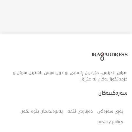
جا لە ناو کافێیەکدا بێت یان لە ڕێگەی خزمەتگوزاری گەیاندنی
بەردەستەوە.
عێراق ئادرێس.. خێراترین ڕێنمایی بۆ دۆزینەوەی باشترین شوێن و
خزمەتگوزاریەکان لە عێراق.
سەرەکییەکان
پەڕی سەرەکی
دەربارەی ئێمە
پەیوەندیمان پێوە بکەن
privacy policy