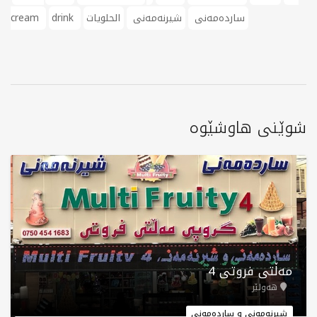
ساردەمەنی
شیرنەمەنی
الحلويات
drink
cream
شوێنی هاوشێوە
مەڵتی فروتی 4
هەولێر
شیرنەمەنی و ساردەمەنی