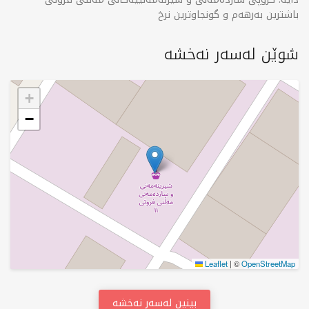
باشترین به‌رهه‌م و گونجاوترین نرخ
شوێن لەسەر نەخشە
+
−
Leaflet
|
©
OpenStreetMap
بینین لەسەر نەخشە