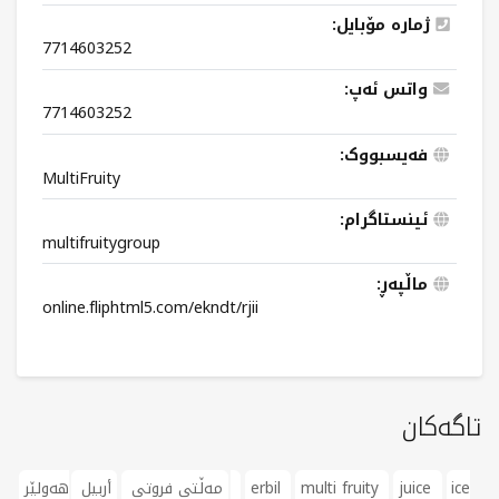
ژمارە مۆبایل:
7714603252
واتس ئەپ:
7714603252
فەیسبووک:
MultiFruity
ئینستاگرام:
multifruitygroup
ماڵپەڕ:
online.fliphtml5.com/ekndt/rjii
تاگەکان
ice
juice
multi fruity
erbil
هەولێر
مەڵتی فروتی
أربيل