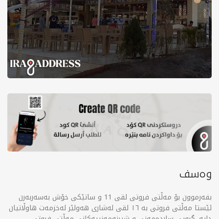
وەسف
بفەرموون بۆ مەڵتی فروتی لقی 11 و ساتێکی خۆش بەسەربەرن
ئێستا مەڵتی فروتی بە ١٦ لقی لەشاری هەولێر لەخزمەت هاوڵاتیان
دایە. گروپی سارده‌مه‌نی و شیرنه‌مه‌نییه‌كانی مه‌ڵتی فروتی