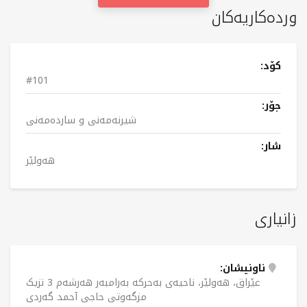
وردەکاریەکان
کۆد:
#101
جۆر:
شیرنەمەنی و ساردەمەنی
شار:
هەولێر
زانیاری
ناونیشان:
عێراق، هەولێر، ناحیەی بەحرکە بەرامبەر هەرشەم 3 نزیک
مزگەوتی حاجی آحمد گەردی