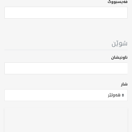
فەیسبووک
شوێن
ناونیشان
شار