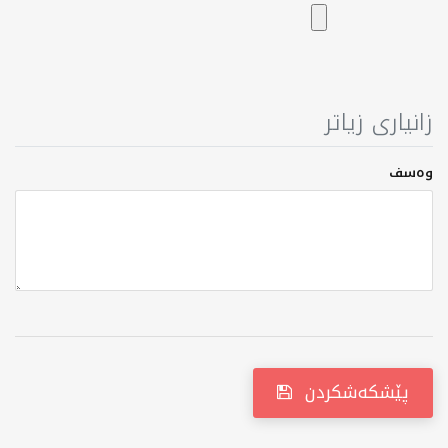
زانیاری زیاتر
وەسف
پێشکەشکردن