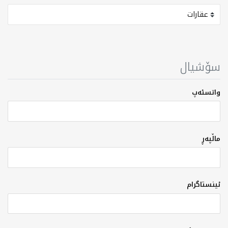
سۆشیال
واتسئەپ
ماڵپەڕ
ئینستاگرام