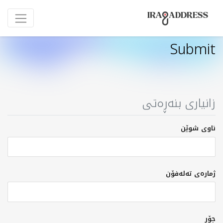
Submit
زانیاری بنەڕەتی
ناوی شوێن
ژمارەی تەلەفۆن
جۆر