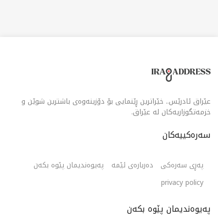
عێراق ئادرێس.. خێراترین ڕێنمایی بۆ دۆزینەوەی باشترین شوێن و
خزمەتگوزاریەکان لە عێراق.
سەرەکییەکان
پەڕی سەرەکی
دەربارەی ئێمە
پەیوەندیمان پێوە بکەن
privacy policy
پەیوەندیمان پێوە بکەن