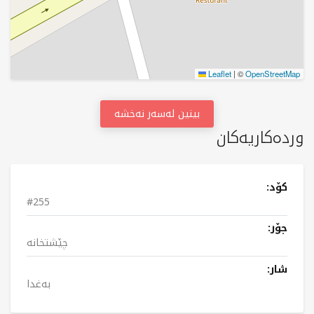
Leaflet
|
©
OpenStreetMap
بینین لەسەر نەخشە
وردەکاریەکان
کۆد:
#255
جۆر:
چێشتخانە
شار:
بەغدا