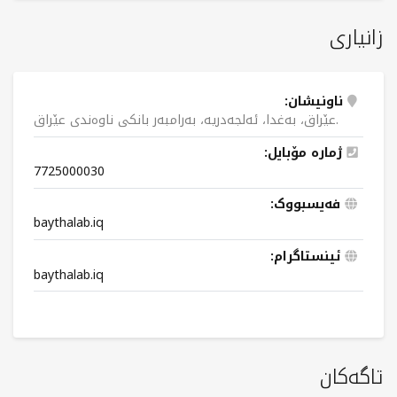
زانیاری
ناونیشان:
عێراق، بەغدا، ئەلجەدریە، بەرامبەر بانکی ناوەندی عێراق.
ژمارە مۆبایل:
7725000030
فەیسبووک:
baythalab.iq
ئینستاگرام:
baythalab.iq
تاگەکان