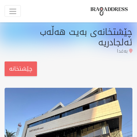
چێشتخانەی بەیت هەڵەب
ئەلجادریە
بەغدا
چێشتخانە