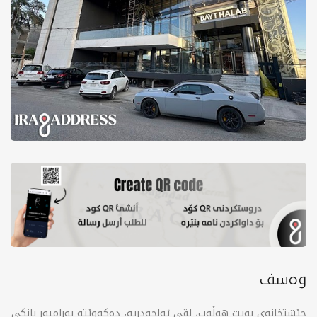
وەسف
چێشتخانەی بەیت هەڵەب، لقی ئەلجەدریە، دەکەوێتە بەرامبەر بانکی