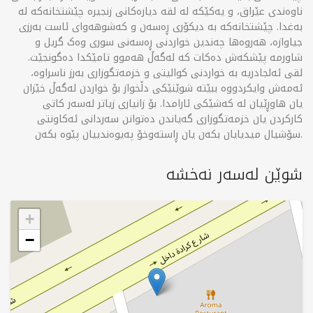
ناوەندی عێراق، و یەکێکە لە لقە دیارەکانی زنجیرە چێشتخانەکە لە
بەغدا. چێشتخانەکە بە دیکۆری ڕەسەن و کەشوهەوای ئاست بەرزی
جیاوازە، هەروەها چەندین خواردنی ڕەسەنی سوری وەک گریل و
شاورمە پێشکەش دەکات کە لەگەڵ هەموو تامێکدا دەگونجێت.
لقی ئەلجادریە بە خواردنی کوالیتی و خزمەتگوزاری بەرز ناسراوە،
ئەمەش وایکردووە ببێتە شوێنێکی دڵخواز بۆ خواردن لەگەڵ خێزان
یان هاوڕێیان لە کەشێکی ئارامدا. بۆ زانیاری زیاتر لەسەر کاتی
کارکردن یان خزمەتگوزاری گەیاندن دەتوانن سەردانی ئەکاونتی
سۆشیال میدیایان بکەن یان ڕاستەوخۆ پەیوەندییان پێوە بکەن.
شوێن لەسەر نەخشە
+
−