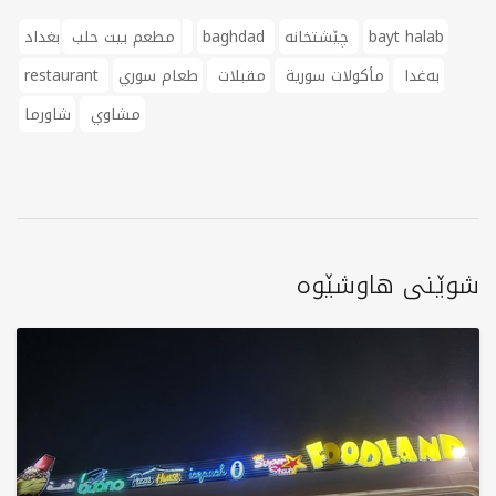
bayt halab
چێشتخانە
baghdad
بغداد
مطعم بيت حلب
بەغدا
مأكولات سورية
مقبلات
طعام سوري
restaurant
مشاوي
شاورما
شوێنی هاوشێوە