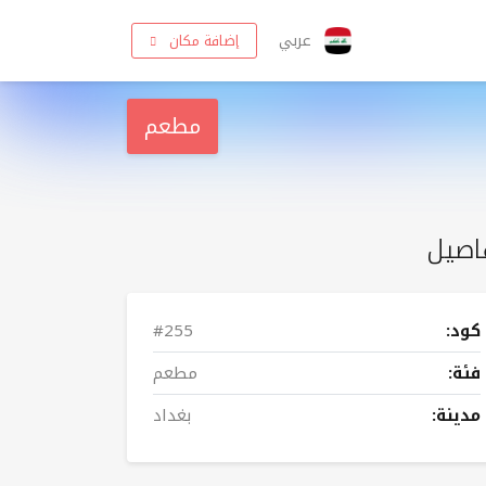
عربي
إضافة مكان
مطعم
اصيل
كود:
#255
فئة:
مطعم
مدينة:
بغداد