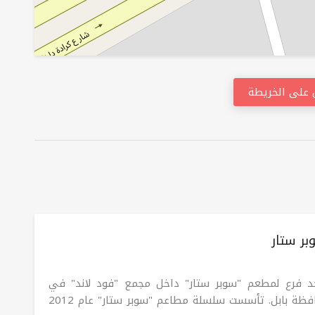
على الخريطة
ر ستار
د فرع لمطعم "سوبر ستار" داخل مجمع "فود لاند" في
محافظة بابل. تأسست سلسلة مطاعم "سوبر ستار" عام 2012