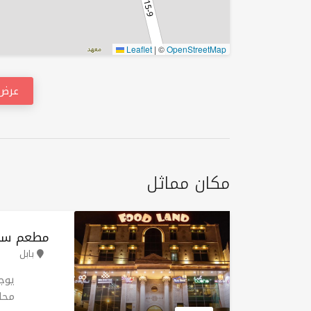
Leaflet
|
©
OpenStreetMap
عرض 
مكان مماثل
مطعم سوب
بابل
يوج