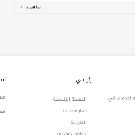
 الدر، وتتميز بتقديم مجموعة متنوعة من البيتزا، الباستا،
اقرأ المزيد
والسندويشات. يُقدم المطعم بيتزا بحجم يصل إلى 80 سم،
 يجعله الأول في العراق الذي يقدم هذا الحجم.
رئيسي
اتص
عنو
 والخدمات في
الصفحة الرئيسية
معلومات عنا
ایم
اتصل بنا
privacy policy