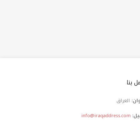
ل بنا
ان:
العراق
یل:
info@iraqaddress.com