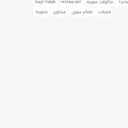
ەغدا
مأكولات سورية
restaurant
bayt halab
مقبلات
طعام سوري
مشاوي
شاورما