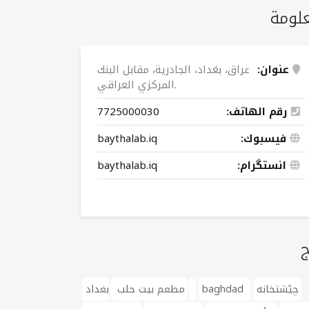
لومة
عنوان:
عراق، بغداد، الجادرية، مقابل البنك
المركزي العراقي.
رقم الهاتف:
7725000030
فيسبوك:
baythalab.iq
انستگرام:
baythalab.iq
ج
چێشتخانە
baghdad
بغداد
مطعم بيت حلب