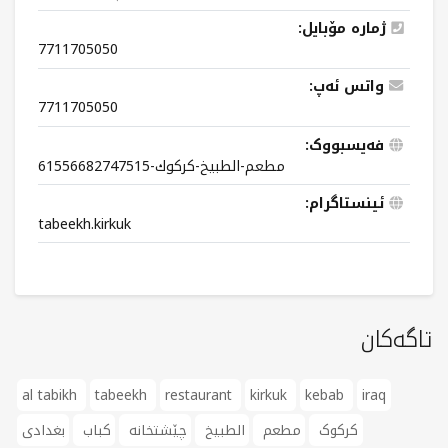
ژمارە مۆبایل:
7711705050
واتس ئەپ:
7711705050
فەیسبووک:
مطعم-الطبيخ-كركوك-61556682747515
ئینستاگرام:
tabeekh.kirkuk
تاگەکان
al tabikh
tabeekh
restaurant
kirkuk
kebab
iraq
کرکوک
مطعم
الطبيخ
چێشتخانە
کباب
بغدادی