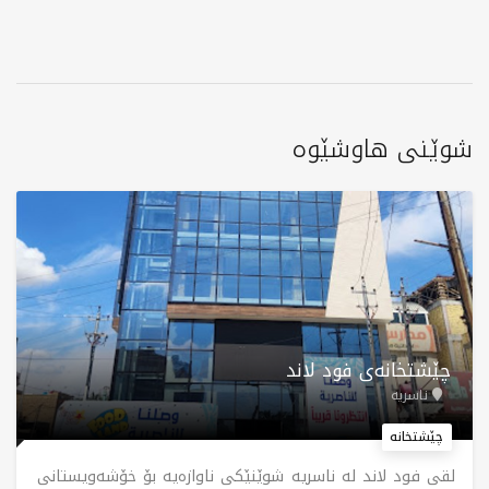
شوێنی هاوشێوە
چێشتخانەی فود لاند
ناسریە
چێشتخانە
لقی فود لاند لە ناسریە شوێنێکی ناوازەیە بۆ خۆشەویستانی