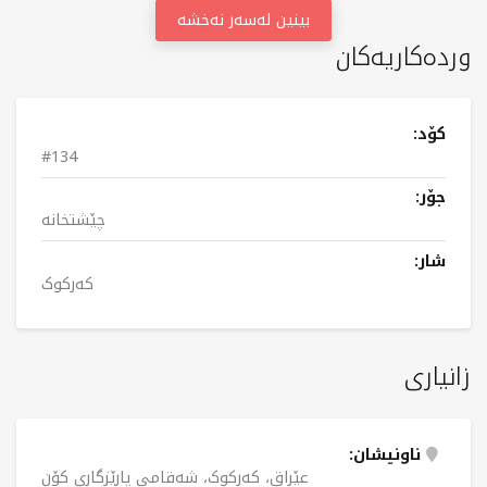
بینین لەسەر نەخشە
وردەکاریەکان
کۆد:
#134
جۆر:
چێشتخانە
شار:
کەرکوک
زانیاری
ناونیشان:
عێراق، کەرکوک، شەقامی پارێزگاری کۆن