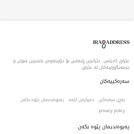
عێراق ئادرێس.. خێراترین ڕێنمایی بۆ دۆزینەوەی باشترین شوێن و
خزمەتگوزاریەکان لە عێراق.
سەرەکییەکان
پەڕی سەرەکی
دەربارەی ئێمە
پەیوەندیمان پێوە بکەن
privacy policy
پەیوەندیمان پێوە بکەن