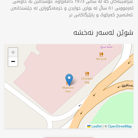
عێراقییەکان کە لە ساڵی 1973 دامەزراوە. خۆشحاڵین بە خاوەنی
ئەزموونی ٥١ ساڵ لە بواری خواردن و خزمەتگوزاری لە چێشتخانەی
ئەلتەبیخ کەرکوک و پارێزگاکانی تر.
شوێن لەسەر نەخشە
+
−
Leaflet
|
©
OpenStreetMap