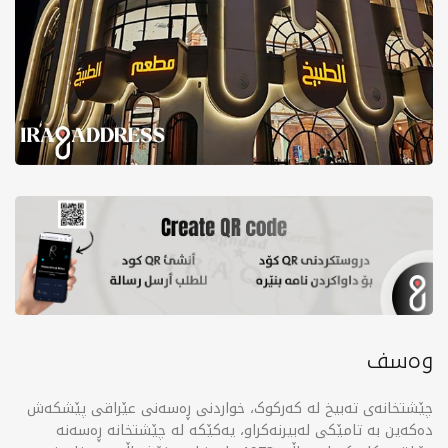
وەسف
چێشتخانەی تەبیخ لە کەرکوک، خواردنی ڕەسەنی عێراقی پێشکەش
دەکەین بە تامێکی لەبیرنەکراو، یەکێکە لە چێشتخانە ڕەسەنە