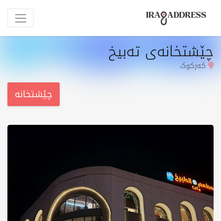
چێشتخانەی تەبیخ
کەرکوک
چێشتخانە