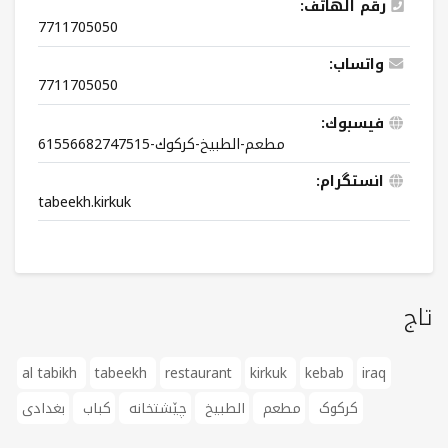
رقم الهاتف:
7711705050
واتساب:
7711705050
فيسبوك:
مطعم-الطبيخ-كركوك-61556682747515
انستگرام:
tabeekh.kirkuk
تاج
al tabikh
tabeekh
restaurant
kirkuk
kebab
iraq
کرکوک
مطعم
الطبيخ
چێشتخانە
کباب
بغدادی