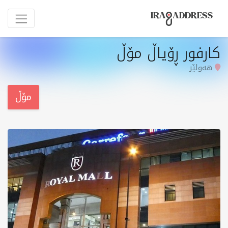
كارفور ڕۆیاڵ مۆڵ
هەولێر
مۆڵ