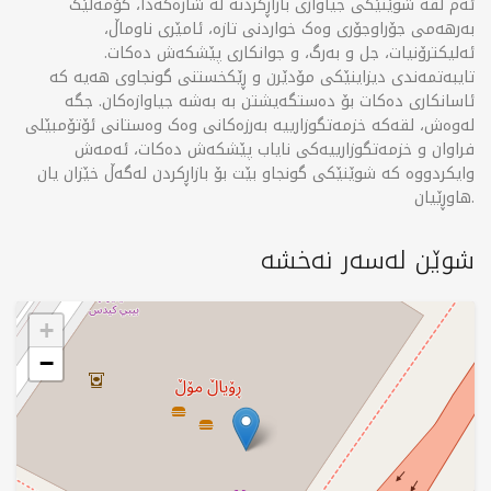
ئەم لقە شوێنێکی جیاوازی بازاڕکردنە لە شارەکەدا، کۆمەڵێک
بەرهەمی جۆراوجۆری وەک خواردنی تازە، ئامێری ناوماڵ،
ئەلیکترۆنیات، جل و بەرگ، و جوانکاری پێشکەش دەکات.
تایبەتمەندی دیزاینێکی مۆدێرن و ڕێکخستنی گونجاوی هەیە کە
ئاسانکاری دەکات بۆ دەستگەیشتن بە بەشە جیاوازەکان. جگە
لەوەش، لقەکە خزمەتگوزارییە بەرزەکانی وەک وەستانی ئۆتۆمبێلی
فراوان و خزمەتگوزارییەکی نایاب پێشکەش دەکات، ئەمەش
وایکردووە کە شوێنێکی گونجاو بێت بۆ بازاڕکردن لەگەڵ خێزان یان
هاوڕێیان.
شوێن لەسەر نەخشە
+
−