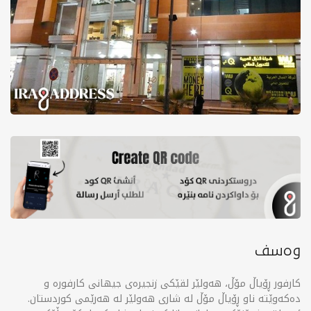
وەسف
کارفور ڕۆیاڵ مۆڵ، هەولێر لقێکی زنجیرەی جیهانی کارفورە و
دەکەوێتە ناو ڕۆیاڵ مۆڵ لە شاری هەولێر لە هەرێمی کوردستان.