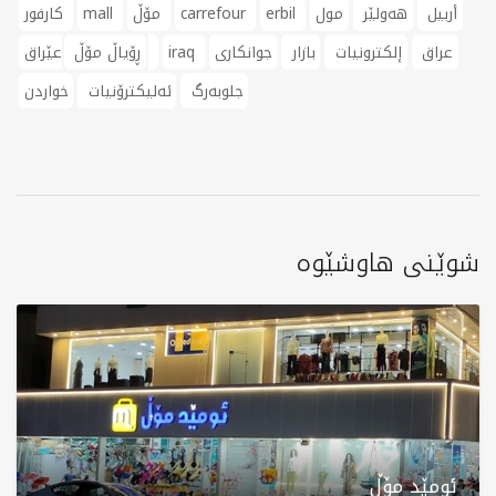
أربيل
هەولێر
مول
erbil
carrefour
مۆڵ
mall
كارفور
عراق
إلكترونيات
بازار
جوانکاری
iraq
عێراق
ڕۆیاڵ مۆڵ
جلوبەرگ
ئەلیکترۆنیات
خواردن
شوێنی هاوشێوە
ئومێد مۆڵ