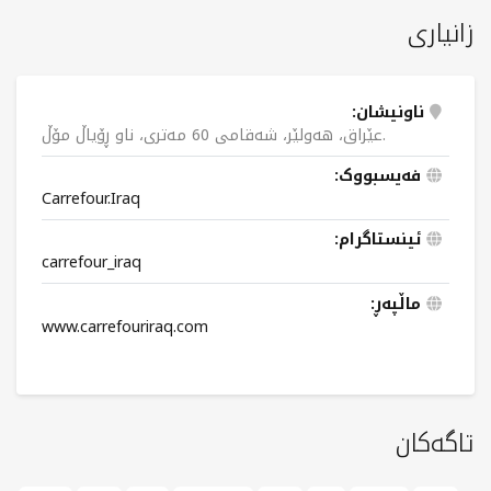
زانیاری
ناونیشان:
عێراق، هەولێر، شەقامی 60 مەتری، ناو ڕۆیاڵ مۆڵ.
فەیسبووک:
Carrefour.Iraq
ئینستاگرام:
carrefour_iraq
ماڵپەڕ:
www.carrefouriraq.com
تاگەکان