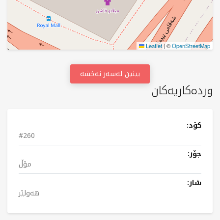
Leaflet
|
©
OpenStreetMap
بینین لەسەر نەخشە
وردەکاریەکان
کۆد:
#260
جۆر:
مۆڵ
شار:
هەولێر