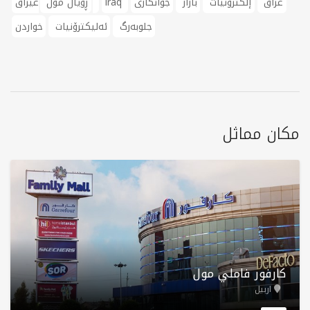
عراق
إلكترونيات
بازار
جوانکاری
iraq
عێراق
ڕۆیاڵ مۆڵ
جلوبەرگ
ئەلیکترۆنیات
خواردن
مكان مماثل
كارفور فاملي مول
اربيل