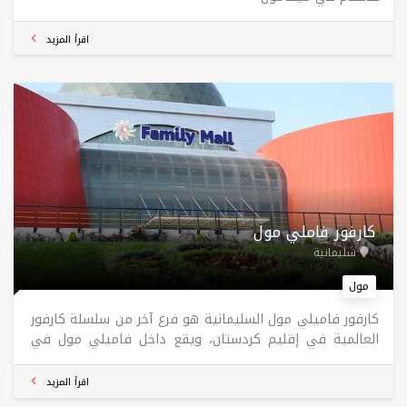
اقرأ المزيد
كارفور فاملي مول
سليمانية
مول
كارفور فاميلي مول السليمانية هو فرع آخر من سلسلة كارفور
العالمية في إقليم كردستان، ويقع داخل فاميلي مول في
السليمانية، أحد أكبر مراكز التسوق في المدينة. يتميز هذا
الفرع بتقديم تجربة تسوق شاملة تلبي احتياجات جميع أفراد
اقرأ المزيد
الأسرة، حيث يوفر مجموعة واسعة من المنتجات مثل المواد