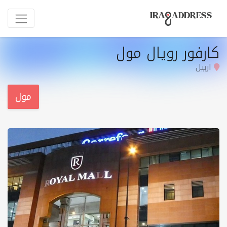
كارفور رویال مول
اربيل
مول