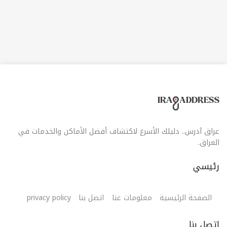
الغذائية الطازجة، الأدوات المنزلية، الإلكترونيات، الملابس،
ومستحضرات التجميل، إضافة إلى العديد من الخيارات الأخرى.
التصميم العصري للمول والتنظيم الجيد للأقسام يسهل على
الزوار الوصول إلى كل ما يحتاجون إليه. مع وجود مواقف
سيارات وخدمات عملاء متميزة، يُعد كارفور فاميلي مول
السليمانية وجهة مثالية للتسوق والتمتع بتجربة تسوق مريحة
ومتنوعة.
عراق آدرس.. دليلك الأسرع لاكتشاف أفضل الأماكن والخدمات في
العراق.
رئيسي
الصفحة الرئيسية
معلومات عنا
اتصل بنا
privacy policy
اتصل بنا