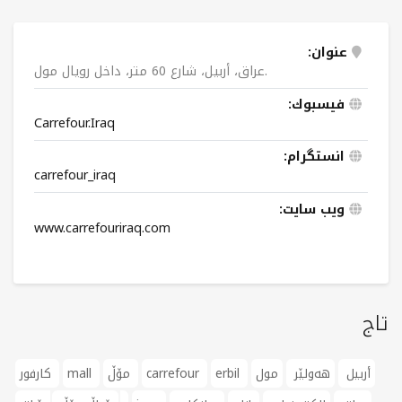
عنوان:
عراق، أربيل، شارع 60 متر، داخل رویال مول.
فيسبوك:
Carrefour.Iraq
انستگرام:
carrefour_iraq
ویب سایت:
www.carrefouriraq.com
تاج
أربيل
هەولێر
مول
erbil
carrefour
مۆڵ
mall
كارفور