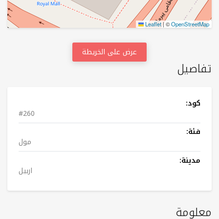
Leaflet
|
©
OpenStreetMap
عرض على الخريطة
تفاصيل
كود:
#260
فئة:
مول
مدينة:
اربيل
معلومة