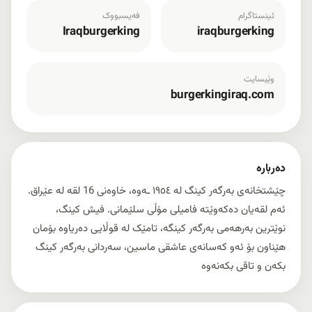
ئینستاگرام
فەیسبووک
Iraqburgerking
iraqburgerking
وێبسایت
burgerkingiraq.com
دەربارە
چێشتخانەی بەرگەر کینگ لە ١٩٥٤ ـەوە، خاوەنی 16 لقە لە عێراق.
ئەم لقەیان دەکەوێتە فامیلی مۆڵی سلێمانی. فیش کینگ،
نوێترین بەرهەمی بەرگەر کینگە، تامێک لە قوڵایی دەریاوە بۆمان
هێناون بۆ ئەو کەسانەی عاشقی ماسین، سەردانی بەرگەر کینگ
بکەن و تاقی بکەنەوە