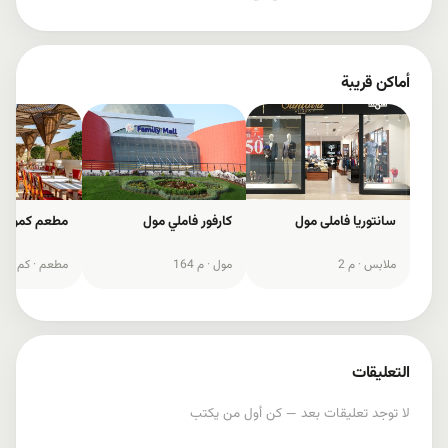
أماكن قريبة
سانتوریا فاملی مول
كارفور فاملي مول
مطعم کمون في
ملابس ·
2 م
مول ·
164 م
مطعم ·
1.6 كم
التعليقات
لا توجد تعليقات بعد — كن أول من يكتب