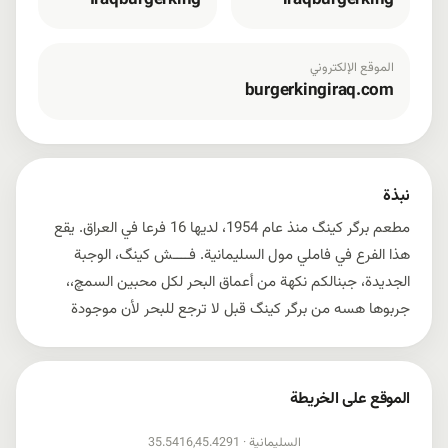
Iraqburgerking
iraqburgerking
الموقع الإلكتروني
burgerkingiraq.com
نبذة
مطعم برگر كينگ منذ عام 1954، لديها 16 فرعا في العراق. يقع
هذا الفرع في فاملي مول السليمانية. فــــش كينگ، الوجبة
الجديدة، جبنالكم نكهة من أعماق البحر لكل محبين السمچ،،
جربوها هسه من برگر كينگ قبل لا ترجع للبحر لأن موجودة
الموقع على الخريطة
إظهار الخريطة
السليمانية ·
35.5416,45.4291