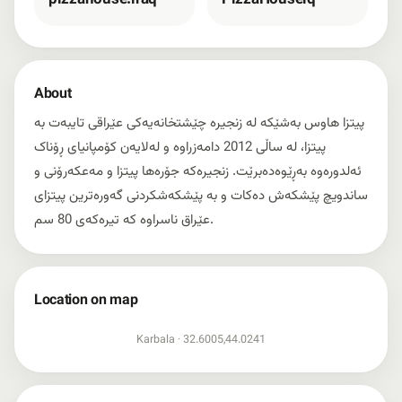
pizzahouse.iraq
PizzaHouseiq
About
پیتزا هاوس بەشێکە لە زنجیرە چێشتخانەیەکی عێراقی تایبەت بە
پیتزا، لە ساڵی 2012 دامەزراوە و لەلایەن کۆمپانیای ڕۆناک
ئەلدورەوە بەڕێوەدەبرێت. زنجیرەکە جۆرەها پیتزا و مەعکەرۆنی و
ساندویچ پێشکەش دەکات و بە پێشکەشکردنی گەورەترین پیتزای
عێراق ناسراوە کە تیرەکەی 80 سم.
Location on map
Show map
Karbala ·
32.6005,44.0241