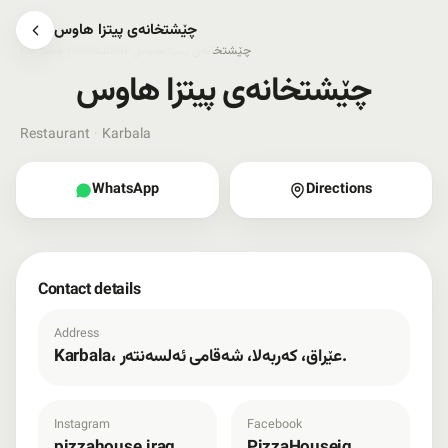
چێشتخانەی پیتزا هاوس
چێشتخانەی پیتزا هاوس
›
Restaurant
›
Karbala
چێشتخانەی پیتزا هاوس
Restaurant
·
Karbala
WhatsApp
Directions
Contact details
Address
Karbala، عێراق، کەربەلا، شەقامی ئەلسەنتەر.
Instagram
Facebook