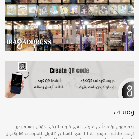
وەسف
بفەرموون بۆ مەڵتی فروتی لقی 6 و ساتێکی خۆش بەسەربەرن
ئێستا مەڵتی فروتی بە ١٦ لقی لەشاری هەولێر لەخزمەت هاوڵاتیان