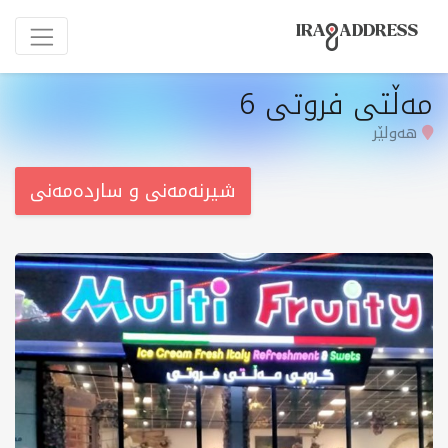
مەڵتی فروتی 6
هەولێر
شیرنەمەنی و ساردەمەنی