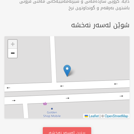
دایە. گروپی سارده‌مه‌نی و شیرنه‌مه‌نییه‌كانی مه‌ڵتی فروتی
باشترین به‌رهه‌م و گونجاوترین نرخ
شوێن لەسەر نەخشە
+
−
Leaflet
|
©
OpenStreetMap
بینین لەسەر نەخشە