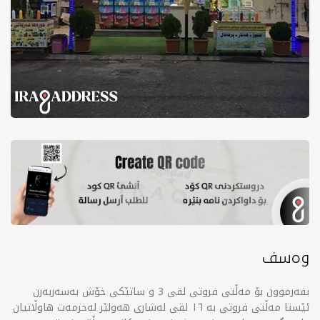
وەسف
بفەرموون بۆ مەڵتی فروتی لقی 3 و ساتێکی خۆش بەسەربەرن
ئێستا مەڵتی فروتی بە ١٦ لقی لەشاری هەولێر لەخزمەت هاوڵاتیان