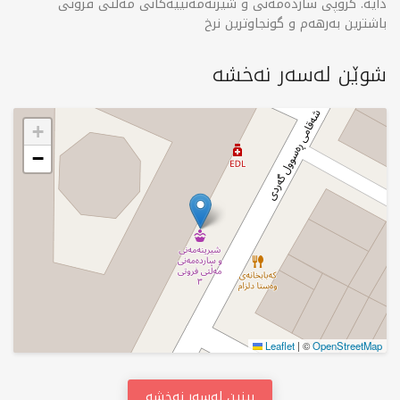
دایە. گروپی سارده‌مه‌نی و شیرنه‌مه‌نییه‌كانی مه‌ڵتی فروتی
باشترین به‌رهه‌م و گونجاوترین نرخ
شوێن لەسەر نەخشە
+
−
Leaflet
|
©
OpenStreetMap
بینین لەسەر نەخشە