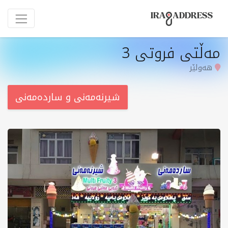
مەڵتی فروتی 3
هەولێر
شیرنەمەنی و ساردەمەنی