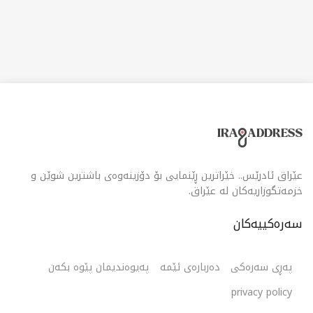
عێراق ئادرێس.. خێراترین ڕێنمایی بۆ دۆزینەوەی باشترین شوێن و
خزمەتگوزاریەکان لە عێراق.
سەرەکییەکان
پەڕی سەرەکی
دەربارەی ئێمە
پەیوەندیمان پێوە بکەن
privacy policy