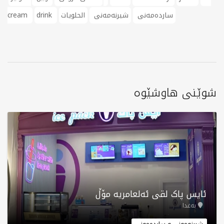
ساردەمەنی
شیرنەمەنی
الحلويات
drink
cream
شوێنی هاوشێوە
ئایس پاک لقی ئەلعامریە مۆڵ
بەغدا