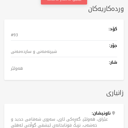
وردەکاریەکان
کۆد:
#93
جۆر:
شیرنەمەنی و ساردەمەنی
شار:
هەولێر
زانیاری
ناونیشان:
عێراق، هەولێر، گەڕەکی ئاری، سەروی شەقامی حدید و
خەشەب، نزیک قوتابخانەی ئیشقی گوڵانی ئەهلی