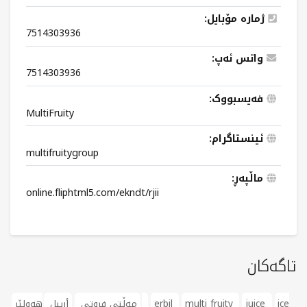
ژمارە مۆبایل:
7514303936
واتس ئەپ:
7514303936
فەیسبووک:
MultiFruity
ئینستاگرام:
multifruitygroup
ماڵپەڕ:
online.fliphtml5.com/ekndt/rjii
تاگەکان
ice
juice
multi fruity
erbil
هەولێر
مەڵتی فروتی
أربيل