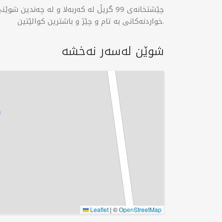
خواردنەکانی بە تام و چێژ و باشترین کوالێتین.
شوێن لەسەر نەخشە
Leaflet
|
©
OpenStreetMap