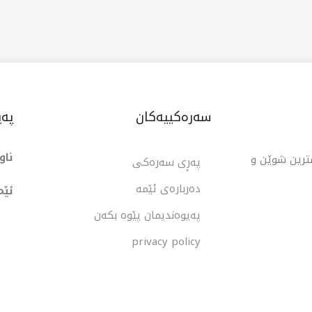
ردن مسۆگەر بکات.
سەرەکییەکان
پەی
ناو
شترین شوێن و
پەڕی سەرەکی
دەربارەی ئێمە
ئێم
پەیوەندیمان پێوە بکەن
privacy policy