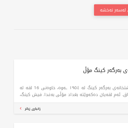
ن لەسەر نەخشە
ی بەرگەر کینگ مۆڵ
چێشتخانەی بەرگەر کینگ لە ١٩٥٤ ـەوە، خاوەنی 16 لقە لە
اق. ئەم لقەیان دەکەوێتە بغداد مۆڵی بەغدا. فیش کینگ،
ترین بەرهەمی بەرگەر کینگە، تامێک لە قوڵایی دەریاوە
بۆمان هێناون بۆ ئەو کەسانەی عاشقی ماسین، سەردانی
زانیاری زیاتر
ەر کینگ بکەن و تاقی بکەنەوە