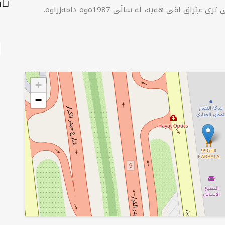
تا
چێشتخانەی 99 گریڵ لە کەربەلا و لە چەندین شوێنی تری عێراق لقی هەیە، لە ساڵی 1987ەوە دامەزراوە.
+
−