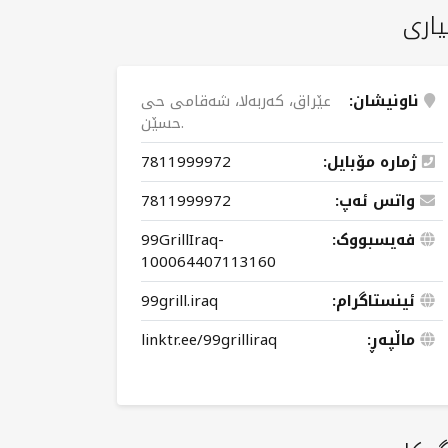
یاری
ناونیشان:
عێراق، کەربەلا، شەقامی حی
حسێن.
ژمارە مۆبایل:
7811999972
واتس ئەپ:
7811999972
فەیسبووک:
99GrillIraq-
100064407113160
ئینستاگرام:
99grill.iraq
ماڵپەڕ:
linktr.ee/99grilliraq