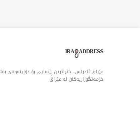
خوا
عێراق ئادرێس.. خێراترین ڕێنمایی بۆ دۆزینەوەی با
خزمەتگوزاریەکان لە عێراق.