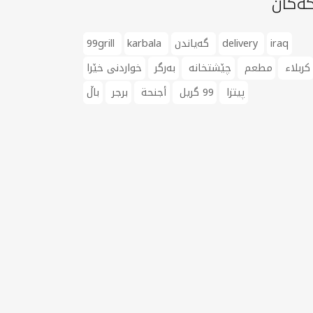
گەکان
iraq
delivery
گەیاندن
karbala
99grill
كربلاء
مطعم
چێشتخانە
بەرگر
خواردنی خێرا
پیتزا
99 گریل
أجنحة
برجر
باڵ