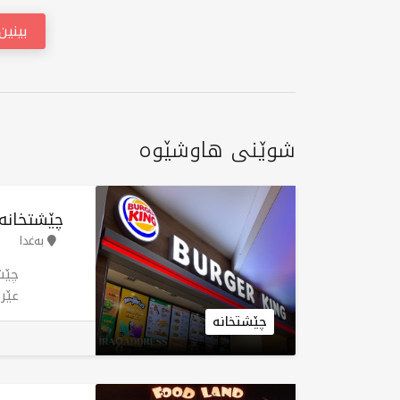
بینی
شوێنی هاوشێوە
چێشتخانە
بەغدا
عێر
نوێ
چێشتخانە
بەرگ