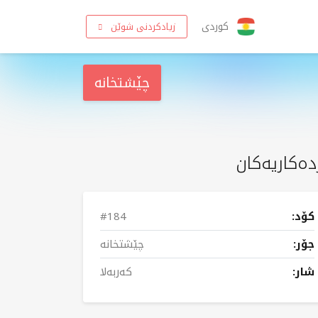
کوردی
زیادکردنی شوێن
چێشتخانە
دەکاریەکان
کۆد:
#184
جۆر:
چێشتخانە
شار:
کەربەلا