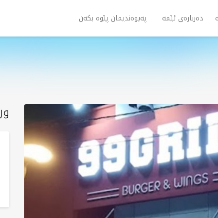
دەربارەی ئێمە
پەیوەندیمان پێوە بکەن
ور