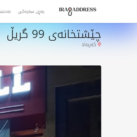
پەڕی سەرەکی
نەخشە
چێشتخانەی 99 گریڵ
کەربەلا