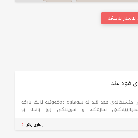
ن لەسەر نەخشە
 فود لاند
 چێشتخانەی فود لاند لە سەماوە دەکەوێتە نزیک پارکە
تیارییەکەی شارەکە، و شوێنێکی زۆر باشە بۆ
ەویستانی خواردنی خێرا و خواردنە جۆراوجۆرەکان.
تخانەکە کۆمەڵێک خواردنی بەرفراوان پێشکەش دەکات
زانیاری زیاتر
براندە بەناوبانگەکانی وەک سوپەر ستار، پیتزا هاوس،