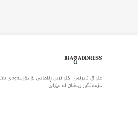
چێش
دەک
شوێ
ئێوا
عێراق ئادرێس.. خێراترین ڕێنمایی بۆ دۆزینەوەی با
خزمەتگوزاریەکان لە عێراق.