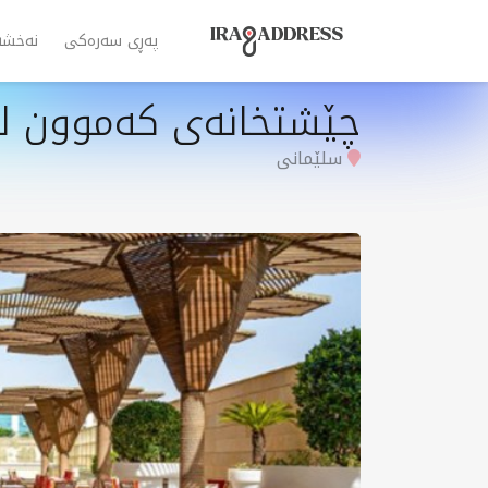
پەڕی سەرەکی
نەخشە
چێشتخانەی کەموون لە
سلێمانی