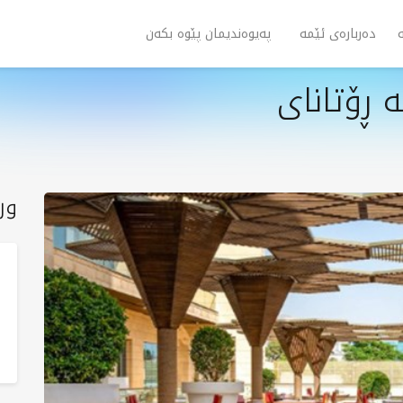
دەربارەی ئێمە
پەیوەندیمان پێوە بکەن
 ڕۆتانای
ور