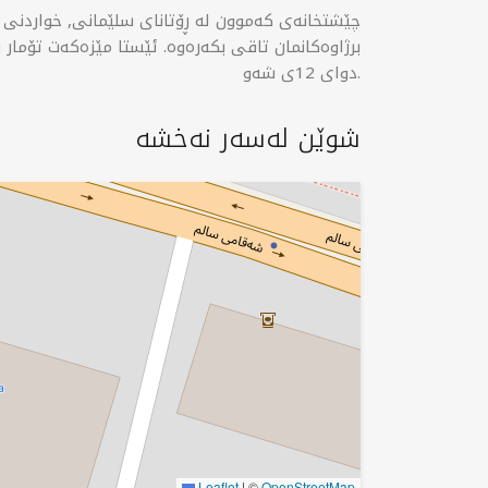
چێشتخانەی کەموون لە ڕۆتانای سلێمانی, خواردنی بر
دوای 12ی شەو.
شوێن لەسەر نەخشە
Leaflet
|
©
OpenStreetMap