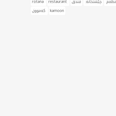
طعم
چێشتخانە
فندق
restaurant
rotana
kamoon
کەموون