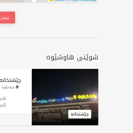
بینی
شوێنی هاوشێوە
چێشتخانەی
سەماوە
لقی
گەش
خۆش
چێشتخانە
چێش
کە 