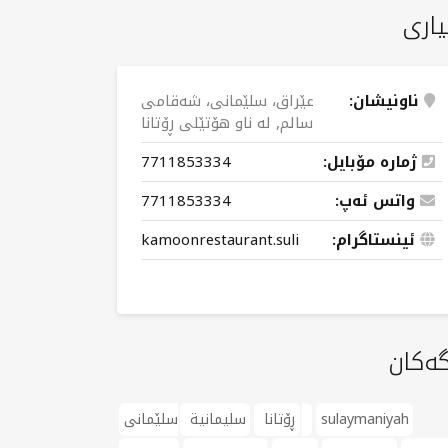
یاری
ناونیشان:
عێراق، سلێمانی، شەقامی
سالم, لە ناو هۆتێلی ڕۆتانا
ژمارە مۆبایل:
7711853334 ​
واتس ئەپ:
7711853334 ​
ئینستاگرام:
kamoonrestaurant.suli
گەکان
sulaymaniyah
سلێمانی
ڕۆتانا
سليمانية