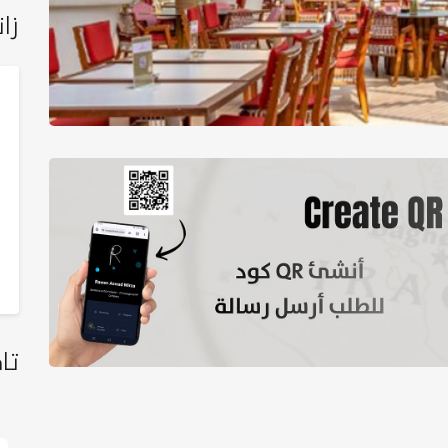
زان
تا