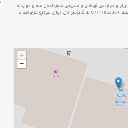
م
ژاو و خواردنی لوبنانی و شیرینی سەردانمان بکە و خواردنە
برژاوەکانمان تاقی بکەرەوە. ئێستا مێزەکەت تۆمار بکە. 07711853334 لە کاتژمێر 3ی دوای نیوەڕۆ کراوەیە تا
+
−