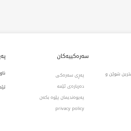
تخانەکە خزمەتگوزاری خێرا و کەشێکی ئارام پێشکەش
ات کە لەگەڵ خێزان و تاکەکاندا بگونجێت، هەروەها
نێکی گونجاوە بۆ خواردنی خێرا. دەوامی لقی دیالە لە
کاتژمێر 12:00ی نیوەڕۆوە دەست پێدەکات تا کاتژمێر 7:00ی
رە.
سەرەکییەکان
پەی
ناو
شترین شوێن و
پەڕی سەرەکی
دەربارەی ئێمە
ئێم
پەیوەندیمان پێوە بکەن
privacy policy