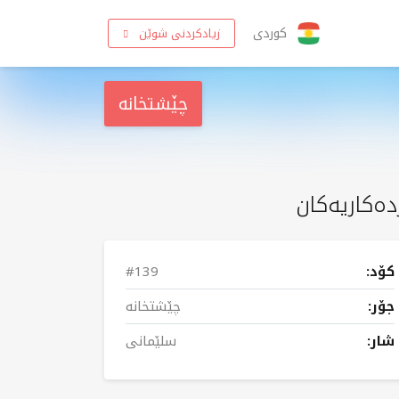
کوردی
زیادکردنی شوێن
چێشتخانە
دەکاریەکان
کۆد:
#139
جۆر:
چێشتخانە
شار:
سلێمانی