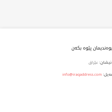
وەندیمان پێوە بکەن
نیشان:
عێراق
ەیل:
info@iraqaddress.com