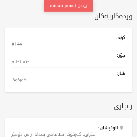
بینین لەسەر نەخشە
وردەکاریەکان
کۆد:
#144
جۆر:
چێشتخانە
شار:
کەرکوک
زانیاری
ناونیشان:
عێراق، کەرکوک، شەقامی بغداد، ڕاس دۆمێز