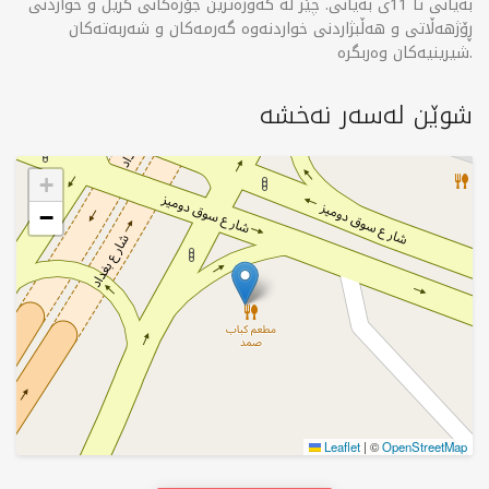
بەیانی تا 11ی بەیانی. چێژ لە گەورەترین جۆرەکانی گریل و خواردنی
ڕۆژهەڵاتی و هەڵبژاردنی خواردنەوە گەرمەکان و شەربەتەکان
شیرینیەکان وەربگرە.
شوێن لەسەر نەخشە
+
−
Leaflet
|
©
OpenStreetMap