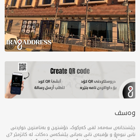
وەسف
چێشتخانەی سەمەد لقی کەرکوک، خۆشترین و بەتامترین خواردنی
نانی نیوەڕۆ و بۆفیەی نانی بەیانی پێشکەس دەکات، لە کاتژمێر 7ی