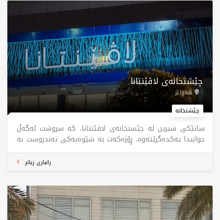
چێشتخانەی لاڤێنتانا
هەولێر
چێشتخانە
ساتێکی شیرین لە چێستخانەی لاڤێنتانا، کە سروشت لەگەڵ
جوانیدا یەکدەگرێتەوە. ڕۆژەکەت بە شێوەیەکی تەندروست بە
نانی بەیانی لاڤێنتانەوە دەستپێبکە، تامەکان ئامادە کراون،
چاوەڕێی ئێوەن.
زانیاری زیاتر