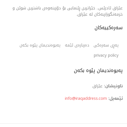
عێراق ئادرێس.. خێراترین ڕێنمایی بۆ دۆزینەوەی باشترین شوێن و
خزمەتگوزاریەکان لە عێراق.
سەرەکییەکان
پەڕی سەرەکی
دەربارەی ئێمە
پەیوەندیمان پێوە بکەن
privacy policy
پەیوەندیمان پێوە بکەن
ناونیشان:
عێراق
ئێمەیل:
info@iraqaddress.com