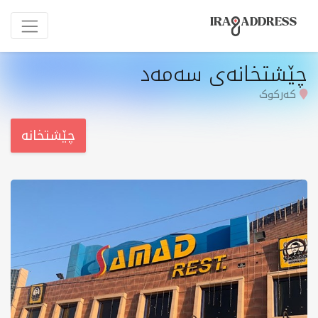
چێشتخانەی سەمەد
کەرکوک
چێشتخانە