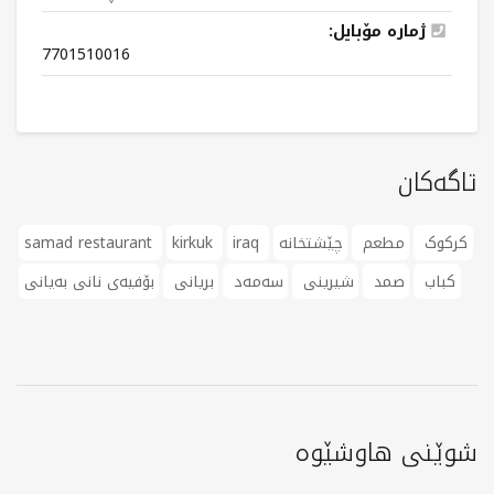
ژمارە مۆبایل:
7701510016
تاگەکان
کرکوک
مطعم
چێشتخانە
iraq
kirkuk
samad restaurant
کباب
صمد
شیرینی
سەمەد
بریانی
بۆفیەی نانی بەیانی
شوێنی هاوشێوە