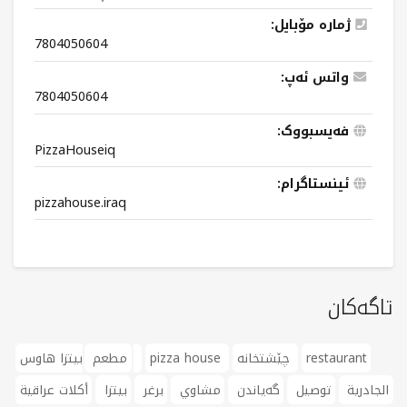
ژمارە مۆبایل:
7804050604
واتس ئەپ:
7804050604
فەیسبووک:
PizzaHouseiq
ئینستاگرام:
pizzahouse.iraq
تاگەکان
restaurant
چێشتخانە
pizza house
بيتزا هاوس
مطعم
الجادرية
توصيل
گەیاندن
مشاوي
برغر
بيتزا
أكلات عراقية