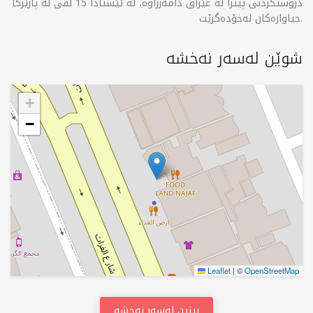
دروستکردنی پیتزا لە عێراق دامەزراوە، لە ئێستادا 15 لقی لە پارێزگا
جیاوازەکان لەخۆدەگرێت.
شوێن لەسەر نەخشە
+
−
Leaflet
|
©
OpenStreetMap
بینین لەسەر نەخشە