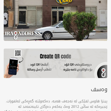
وەسف
پیتزا هاوس لقێکی لە نەجەف هەیە، دەکەوێتە گەڕەکی ئەلفورات.
زنجیرەکە لە ساڵی 2012 وەک یەکەم دەزگای تایبەتمەند لە