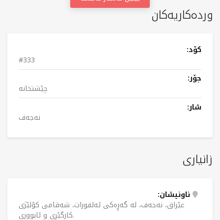
وردەکاریەکان
کۆد:
#333
جۆر:
چێشتخانە
شار:
نەجەف
زانیاری
ناونیشان:
عێراق، نەجەف، لە گەڕەکی ئەلفورات، شەقامی کۆلێژی
کارگێڕی و ئابووری.