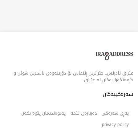
خواردنی بەرفراوان وەردەگرن، لەوانە گۆشتی کبابی، خواردنی
پێشکەشکار و خواردنە تایبەتە تازەکان لە خواردنە
ڕۆژهەڵاتییەکان. ئەگەر بەدوای شوێنێکی شیکدا دەگەڕێیت بۆ
خواردن لە بەغداد بە مینیویەکی دەوڵەمەندەوە، چێشتخانەی
ئاغاتی هەڵبژاردەیەکی زۆر باشە.
عێراق ئادرێس.. خێراترین ڕێنمایی بۆ دۆزینەوەی باشترین شوێن و
خزمەتگوزاریەکان لە عێراق.
سەرەکییەکان
پەڕی سەرەکی
دەربارەی ئێمە
پەیوەندیمان پێوە بکەن
privacy policy