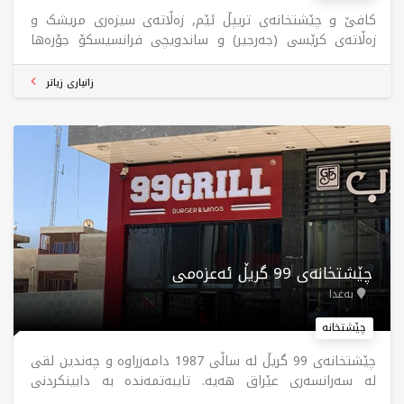
کافێ و چێشتخانەی تریپڵ ئێم, زەڵاتەی سيزەرى مریشک و
زەڵاتەی کرێسی (جەرجير) و ساندویچی فرانسیسکۆ جۆرەها
خواردن پێشکەش دەکات، هەروەها نێرگەلەی سروشتی
بەردەستە.
زانیاری زیاتر
چێشتخانەی 99 گریڵ ئەعزەمی
بەغدا
چێشتخانە
چێشتخانەی 99 گریڵ لە ساڵی 1987 دامەزراوە و چەندین لقی
لە سەرانسەری عێراق هەیە. تایبەتمەندە بە دابینکردنی
خواردنی بەتام و کوالێتی بەرز، لەگەڵ خزمەتگوزاری گەیاندن