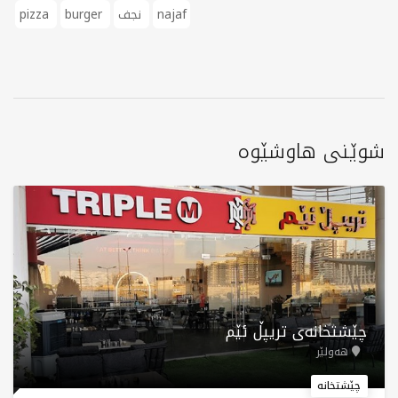
najaf
نجف
burger
pizza
شوێنی هاوشێوە
چێشتخانەی تریپڵ ئێم
هەولێر
چێشتخانە