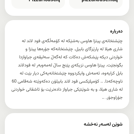
PizzaHouseiq
pizzahouse.iraq
دەربارە
چێشتخانەی پیتزا هاوس بەشێکە لە کۆمەڵگەی فود لاند لە
شاری هیلا لە پارێزگای بابیل. چێشتخانەکە جۆرەها پیتزا و
خواردنی دیکە پێشکەش دەکات کە لەگەڵ سەلیقەی جیاوازدا
بگونجێت. پیتزا هاوس نزیکەی پێنج ساڵ لەمەوبەر لە فودلاند
بابل کرایەوە، ئەمەش وایکردووە چێشتخانەیەکی دیار بێت لە
ناوچەکەدا. .. کۆمپلێکسی فود لاند بابیلۆن دەکەوێتە شەقامی 60
لە شاری هیلا، و بە شوێنێکی جیاواز دادەنرێت بۆ ئاشقانی خواردنی
جۆراوجۆر. ..
شوێن لەسەر نەخشە