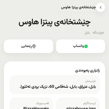
چێشتخانەی پیتزا هاوس
بابل
›
خواردنگە
›
چێشتخانەی پیتزا هاوس
چێشتخانەی پیتزا هاوس
خواردنگە
·
بابل
واتساپ
ڕێنمایی
زانیاری پەیوەندی
ناونیشان
بابل، عێراق، بابل، شەقامی 60، نزیک پردی ئەلثورا.
ئینستاگرام
فەیسبووک