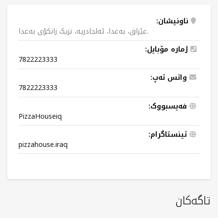
ناونیشان:
عێراق، بەغدا، ئەلجادریە، نزیک زانکۆی بەغدا.
ژمارە مۆبایل:
7822223333
واتس ئەپ:
7822223333
فەیسبووک:
PizzaHouseiq
ئینستاگرام:
pizzahouse.iraq
تاگەکان