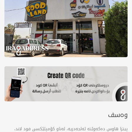
وەسف
پیتزا هاوس دەکەوێتە ئەلجەدریە، لەناو کۆمپلێکسی فود لاند،