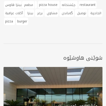
restaurant
چێشتخانە
pizza house
بيتزا هاوس
مطعم
الجادرية
توصيل
گەیاندن
مشاوي
برغر
بيتزا
أكلات عراقية
pizza
burger
شوێنی هاوشێوە
چێشتخانەی ئەی بی سی