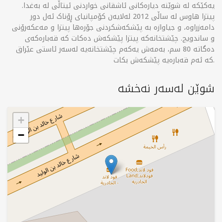
یەکێکە لە شوێنە دیارەکانی ئاشقانی خواردنی ئیتاڵی لە بەغدا.
پیتزا هاوس لە ساڵی 2012 لەلایەن کۆمپانیای ڕۆناک ئەل دور
دامەزراوە، و جیاوازە بە پێشکەشکردنی جۆرەها پیتزا و مەعکەرۆنی
و ساندویچ. چێشتخانەکە پیتزا پێشکەش دەکات کە قەبارەکەی
دەگاتە 80 سم، بەمەش یەکەم چێشتخانەیە لەسەر ئاستی عێراق
کە ئەم قەبارەیە پێشکەش بکات.
شوێن لەسەر نەخشە
+
−