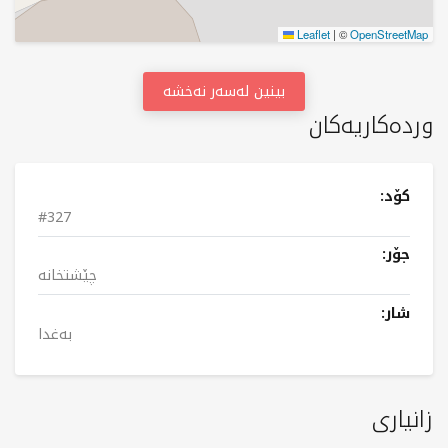
Leaflet
|
©
OpenStreetMap
بینین لەسەر نەخشە
وردەکاریەکان
کۆد:
#327
جۆر:
چێشتخانە
شار:
بەغدا
زانیاری