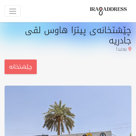
چێشتخانەی پیتزا هاوس لقی
جادریە
بەغدا
چێشتخانە