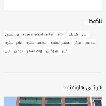
تاگەکان
أربيل
هەولێر
erbil
rose medical center
روز الطبي
سەنتەر
مرکز
تقشير البشرة
تنظيف البشرة
علاج البشرة
فيلر
بوتوكس
إزالة الشعر
تجميل
ليزر
شوێنی هاوشێوە