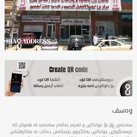
وەسف
سەنتەری ڕۆز بۆ جوانکاری و لەیزەر یەکەم سەنتەرە لە هەولێر کە
خزمەتگوزاری جوانکاری یەکگرتوو پێشکەش دەکات بە بەکارهێنانی