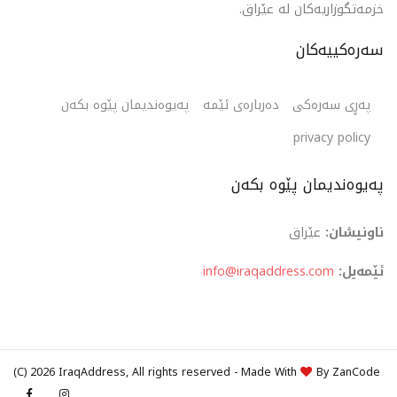
بەکارهێنانی تەکنەلۆژیای پێشکەوتووی لەیزەر. دیکۆری
خزمەتگوزاریەکان لە عێراق.
کلینیکەکە بە شێوەیەک دروستکراوە کە ژینگەیەکی ئارام و
ئاسوودە دابین بکات، ئەمەش دڵنیای دەدات کە نەخۆشەکان
سەرەکییەکان
بە درێژایی سەردانەکەیان هەست بە ئاسوودەیی دەکەن.
کلینیکەکە ئەو کەسانە و خێزانەکان و هەروەها ئەو نەخۆشانە
دەکاتە ئامانج کە پێویستیان بە ڕێکاری چارەسەری تایبەتمەند
پەڕی سەرەکی
دەربارەی ئێمە
پەیوەندیمان پێوە بکەن
هەیە.
privacy policy
پەیوەندیمان پێوە بکەن
ناونیشان:
عێراق
ئێمەیل:
info@iraqaddress.com
(C)
2026 IraqAddress, All rights reserved - Made With
By
ZanCode