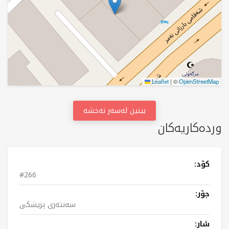
Leaflet
|
©
OpenStreetMap
بینین لەسەر نەخشە
وردەکاریەکان
کۆد:
#266
جۆر:
سەنتەری پزیشکی
شار: