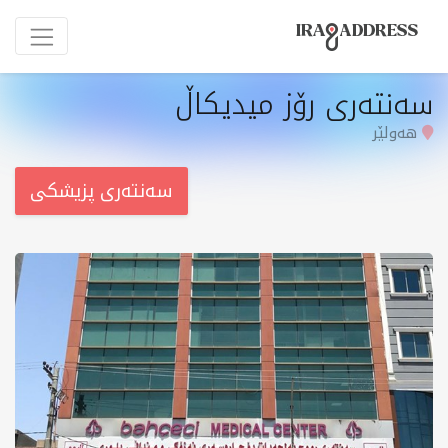
سەنتەری رۆز میدیکاڵ
هەولێر
سەنتەری پزیشکی