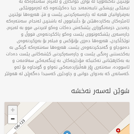
نوێترین تەکنەلۆژیا لە بواری جوانکاری و لەیزەر. سەنتەرەکە بە
تیمێکی پزیشکی تایبەتمەند جیا دەکرێتەوە کە ئەزموونێکی
بەرفراوانیان هەیە لە چارەسەرکردنی پێست و قژ، هەروەها نوێترین
ئامێرەکان بەکاردەهێنن بۆ دڵنیابوون لە باشترین ئەنجام. سەنتەرەکە
چەندین خزمەتگوزاری پێشکەش دەکات وەکو لابردنی موو بە لەیزەر،
چارەسەری پێشکەوتووی پێست وەکو پاککردنەوەی قووڵ و
توێکڵکردن، هەروەها دەرزی بۆتۆکس و فیلەر بۆ بەرزکردنەوەی
دەموچاو و گەنجکردنەوەی پێست. هەروەها سەنتەرەکە گرنگی بە
یەکخستنی ڕەنگی پێست و چارەسەرکردنی کێشەکانی پێست دەدات
بە بەکارهێنانی تەکنیکە مۆدێرنەکان. بە ژینگەیەکی سەلامەت و
ئاسوودە، سەنتەری ڕۆز هەڵبژاردەیەکی تەواو و گونجاوە بۆ ئەو
کەسانەی کە بەدوای جوانی و چاودێری کەسیدا دەگەڕێن لە هەولێر.
شوێن لەسەر نەخشە
+
−