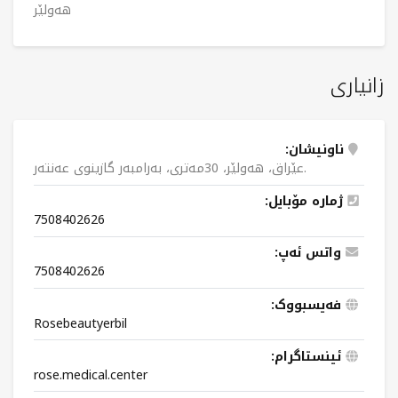
هەولێر
زانیاری
ناونیشان:
عێراق، هەولێر، 30مەتری، بەرامبەر گازینوی عەنتەر.
ژمارە مۆبایل:
7508402626
واتس ئەپ:
7508402626
فەیسبووک:
Rosebeautyerbil
ئینستاگرام:
rose.medical.center