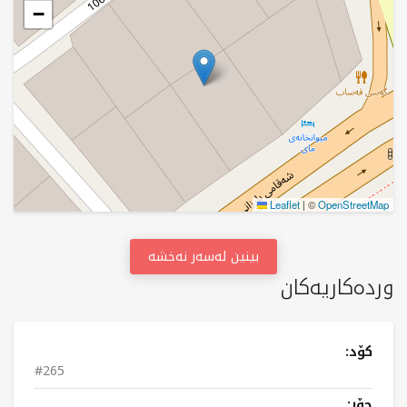
−
Leaflet
|
©
OpenStreetMap
بینین لەسەر نەخشە
وردەکاریەکان
کۆد:
#265
جۆر: