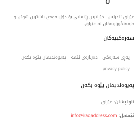
عێراق ئادرێس.. خێراترین ڕێنمایی بۆ دۆزینەوەی باشترین شوێن و
خزمەتگوزاریەکان لە عێراق.
سەرەکییەکان
پەڕی سەرەکی
دەربارەی ئێمە
پەیوەندیمان پێوە بکەن
privacy policy
پەیوەندیمان پێوە بکەن
ناونیشان:
عێراق
ئێمەیل:
info@iraqaddress.com