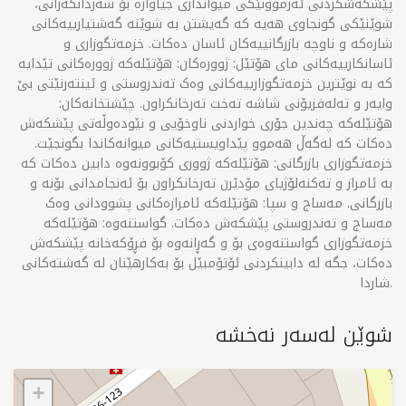
پێشکەشکردنی ئەزموونێکی میوانداری جیاوازە بۆ سەردانکەرانی،
شوێنێکی گونجاوی هەیە کە گەیشتن بە شوێنە گەشتیارییەکانی
شارەکە و ناوچە بازرگانییەکان ئاسان دەکات. خزمەتگوزاری و
ئاسانکارییەکانی مای هۆتێل: ژوورەکان: هۆتێلەکە ژوورەکانی تێدایە
کە بە نوێترین خزمەتگوزارییەکانی وەک تەندروستی و ئینتەرنێتی بێ
وایەر و تەلەفزیۆنی شاشە تەخت تەرخانکراون. چێشتخانەکان:
هۆتێلەکە چەندین جۆری خواردنی ناوخۆیی و نێودەوڵەتی پێشکەش
دەکات کە لەگەڵ هەموو پێداویستیەکانی میوانەکاندا بگونجێت.
خزمەتگوزاری بازرگانی: هۆتێلەکە ژووری کۆبوونەوە دابین دەکات کە
بە ئامراز و تەکنەلۆژیای مۆدێرن تەرخانکراون بۆ ئەنجامدانی بۆنە و
بازرگانی. مەساج و سپا: هۆتێلەکە ئامرازەکانی پشوودانی وەک
مەساج و تەندروستی پێشکەش دەکات. گواستنەوە: هۆتێلەکە
خزمەتگوزاری گواستنەوەی بۆ و گەڕانەوە بۆ فڕۆکەخانە پێشکەش
دەکات، جگە لە دابینکردنی ئۆتۆمبێل بۆ بەکارهێنان لە گەشتەکانی
شاردا.
شوێن لەسەر نەخشە
+