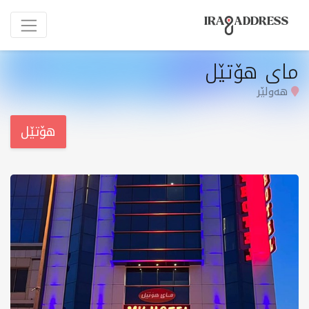
مای هۆتێل
هەولێر
هۆتێل