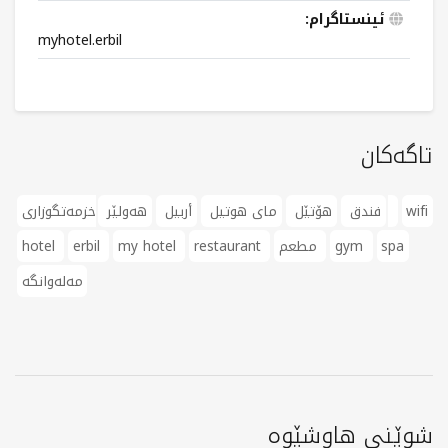
ئینستاگرام:
myhotel.erbil
تاگەکان
wifi
خزمەتگوزاری
فندق
هۆتێل
مای هوتیل
أربيل
هەولێر
spa
gym
مطعم
restaurant
my hotel
erbil
hotel
مەلەوانگە
شوێنی هاوشێوە