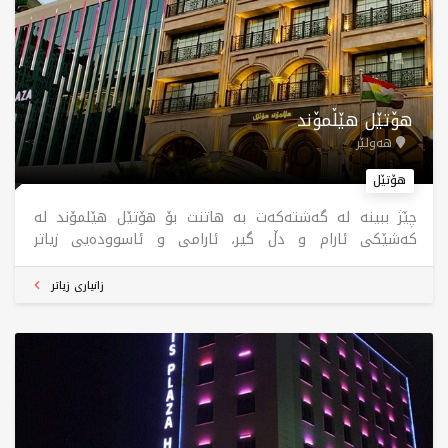
‌هۆتێل هێڵمۆند
هەولێر
هۆتێل
چێژ ببینە لە گەشتەکەت بە هاتنت بۆ هۆتێل هێلمۆند لە
کەشێکی ئارام و دڵ گیر، ‎ئارامی و ئاسوودەیی زیاتر
لەکەشێکی نایاب و لەبیرنەکراو، پێک دێت لە هۆڵی لەشجوانی
و بۆفیە و سپا و مەلەوانگە.
زانیاری زیاتر