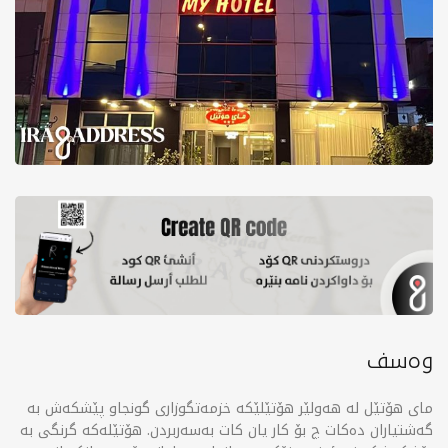
وەسف
مای هۆتێل لە هەولێر هۆتێلێکە خزمەتگوزاری گونجاو پێشکەش بە
گەشتیاران دەکات چ بۆ کار یان کات بەسەربردن. هۆتێلەکە گرنگی بە