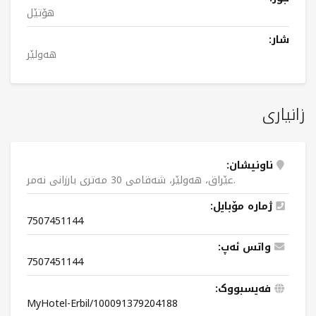
هۆتێل
شار:
هەولێر
زانیاری
ناونیشان:
عێراق، هەولێر، شەقامی 30 مەتری بارزانی نەمر.
ژمارە مۆبایل:
7507451144
واتس ئەپ:
7507451144
فەیسبووک:
MyHotel-Erbil/100091379204188