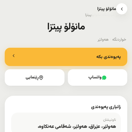
مانۆلۆ پیتزا
هەولێر
›
خواردنگە
›
مانۆلۆ پیتزا
مانۆلۆ پیتزا
خواردنگە
·
هەولێر
پەیوەندی بکە
واتساپ
ڕێنمایی
زانیاری پەیوەندی
ناونیشان
هەولێر، عێراق، هەولێر، شەقامی عەنکاوە،