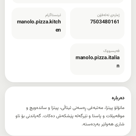
ژمارەی تەلەفۆن
ئینستاگرام
manolo.pizza.kitch
7503480161
en
فەیسبووک
manolo.pizza.italia
n
دەربارە
مانۆلۆ پیتزا، مەتبەغی ڕەسەنی ئیتاڵی، پیتزا و ساندەویچ و
موقەبیلات و پاستا و نێرگەلە پێشکەش دەکات. گەیاندنی بۆ ناو
شاری هەولێر بەردەستە.