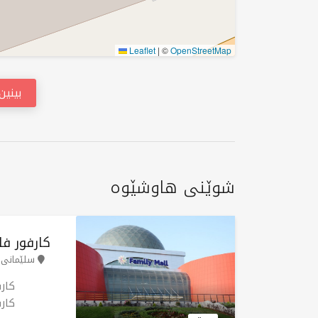
Leaflet
|
©
OpenStreetMap
بینی
شوێنی هاوشێوە
کارفور ف
سلێمانی
کار
کار