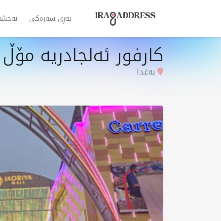
پەڕی سەرەکی
نەخشە
كارفور ئەلجادريە مۆڵ
بەغدا