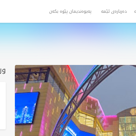
دەربارەی ئێمە
پەیوەندیمان پێوە بکەن
ور