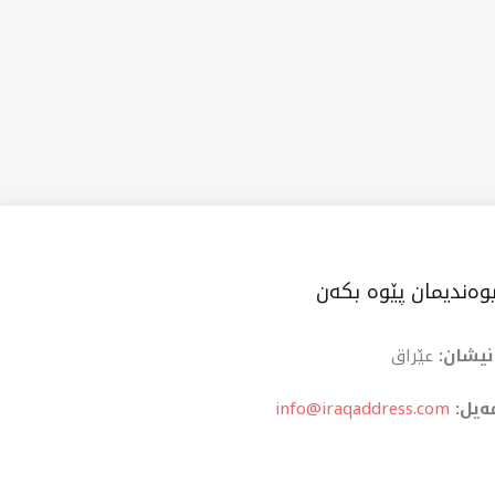
وەندیمان پێوە بکەن
نیشان:
عێراق
ەیل:
info@iraqaddress.com