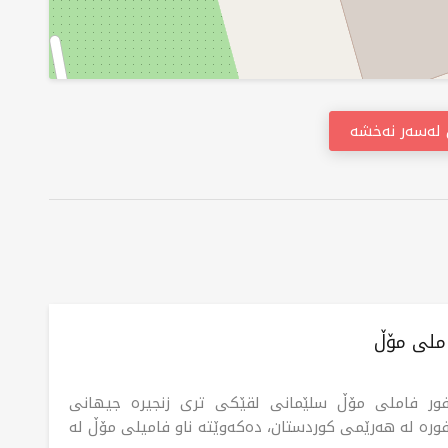
ن لەسەر نەخشە
املی مۆڵ
فور فاملی مۆڵ سلێمانی لقێکی تری زنجیرە جیهانی
فورە لە هەرێمی کوردستان، دەکەوێتە ناو فامیلی مۆڵ لە