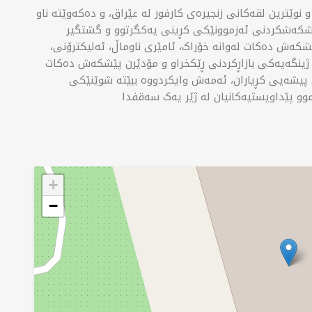
 نوێترین لقەکانی زنجیرەی کارفور لە عێراق، و دەکەوێتە ناو
پێشکەشکردنی ئەزموونێکی کڕینی یەکگرتوو و گشتگیر
شکەش دەکات لەوانە خۆراک، ئامێری ناوماڵ، ئەلیکترۆنی،
ر ژینگەیەکی بازاڕکردنی ڕێکخراو و مۆدێرن پێشکەش دەکات
 پیشەیی کڕیاران، ئەمەش وایکردووە ببێتە شوێنێکی
+
−