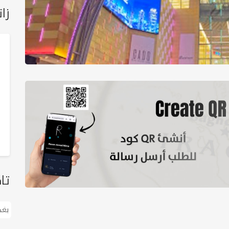
زان
تا
بغد