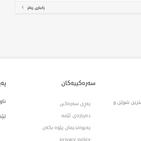
زانیاری زیاتر
سەرەکییەکان
پەی
ناو
شترین شوێن و
پەڕی سەرەکی
دەربارەی ئێمە
ئێم
پەیوەندیمان پێوە بکەن
privacy policy