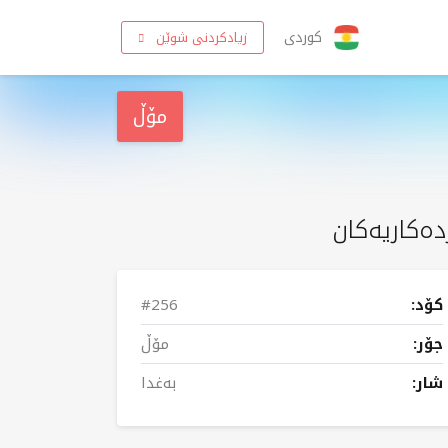
کوردی
زیادکردنی شوێن
مۆڵ
دەکاریەکان
کۆد:
#256
جۆر:
مۆڵ
شار:
بەغدا