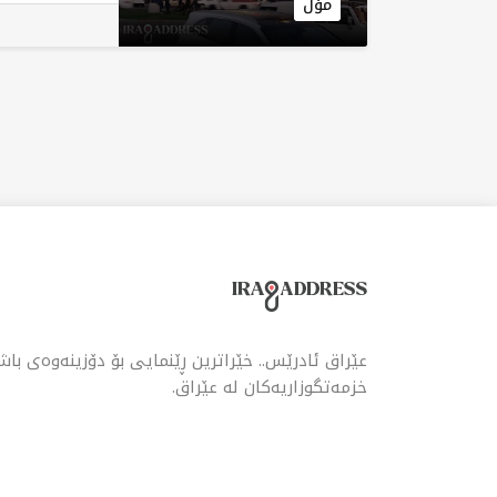
مۆڵ
عێراق ئادرێس.. خێراترین ڕێنمایی بۆ دۆزینەوەی با
خزمەتگوزاریەکان لە عێراق.