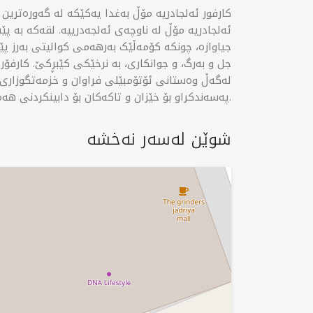
كارفور ئەلجادريە مۆڵ بەغدا یەکێکە لە گەورەترین و
ئەلجادريە مۆڵ لە ناوچەی ئەلجەدرییە. لقەکە بە 
جیاوازە، چونکە کۆمەڵێک بەرهەمی کوالیتی بەرز پێ
جل و بەرگ، و جوانکاری، بە نرخێکی کێبڕکێ. کارفۆ
لەگەڵ وەستانی ئۆتۆمبێلی فراوان و خزمەتگوزاری
پەسەندکراو بۆ خێزان و تاکەکان بۆ دابینکردنی هەموو پێداویستیەکانیان لە ژێر یەک سەقفدا.
شوێن لەسەر نەخشە