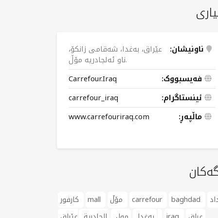
یاری
ناونیشان:
عێراق، بەغدا، شەقامی زانکۆ،
ناو ئەلجادریە مۆڵ.
فەیسبووک:
Carrefour.Iraq
ئینستاگرام:
carrefour_iraq
ماڵپەڕ:
www.carrefouriraq.com
گەکان
اد
baghdad
carrefour
مۆڵ
mall
كارفور
عراق
iraq
عێراق
بەغدا
مول
الجادرية