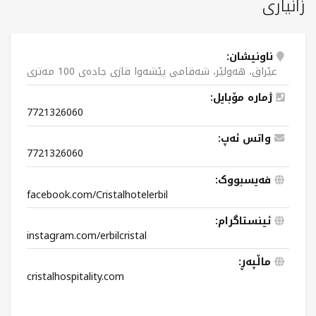
زانیاری
ناونیشان:
عێراق، هەولێر، شەقامی پێشەوا قازی جادەی 100 مەتری
ژمارە مۆبایل:
7721326060
واتس ئەپ:
7721326060
فەیسبووک:
facebook.com/Cristalhotelerbil
ئینستاگرام:
instagram.com/erbilcristal
ماڵپەڕ:
cristalhospitality.com