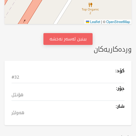
Leaflet
|
©
OpenStreetMap
بینین لەسەر نەخشە
وردەکاریەکان
کۆد:
#32
جۆر:
هۆتێل
شار:
هەولێر