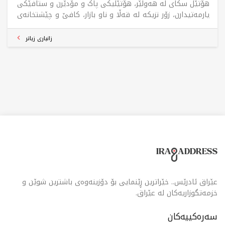
هۆتێل سکای لە هەولێر، هۆتێلیکی پاک و مۆدێرن و ستافێکی
یارمەتیدارن، زۆر نزیکە لە قەڵا و ناو بازار، کافێ و چێشتخانەی
ناوخۆی تێدایە.
زانیاری زیاتر
عێراق ئادرێس.. خێراترین ڕێنمایی بۆ دۆزینەوەی باشترین شوێن و
خزمەتگوزاریەکان لە عێراق.
سەرەکییەکان