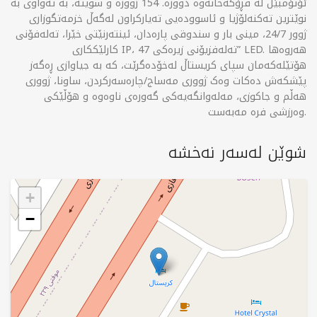
ئۆتۆمبێل لە فڕۆکەخانەوە دوورە. 154 ژوورە و سویتە، بە تەواوی بە
نوێترین تەکنەلۆژیا و ئاسوودەیی تەیارکراون لەگەڵ خزمەتگوزاری
ژوور 24/7، مینی بار و سندوقی پارەدان، ئینتەرنێتی خێرا، تەلەفۆنی
کارلێککاری IP، تەلەفزیۆنی زیرەکی 47” LED. هەروەها
هۆتێلەکەمان سپای کریستاڵ لەخۆدەگرێت، کە بە جیاوازی ڕەگەز
پێشکەش دەکات وەک ژووری مەساج/چارەسەرکردن، ساونا، ژووری
هەڵم و جاکوزی، مەلەوانگەیەکی گەورەی ناوەوە و هۆڵێکی
وەرزشی فرە مەبەست.
شوێن لەسەر نەخشە
+
−