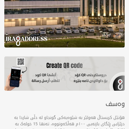
وەسف
هۆتێل کریستاڵ هەولێر بە شێوەیەکی گونجاو لە دڵی شاردا بە
درێژایی ڕێگای بازنەیی ١٠٠م هەڵکەوتووە، تەنها 15 خولەک بە