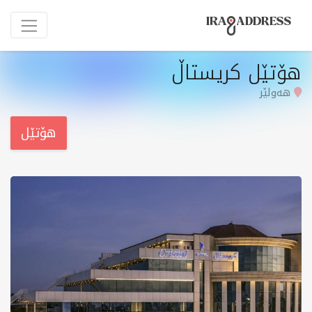
هۆتێل کریستاڵ
هەولێر
هۆتێل