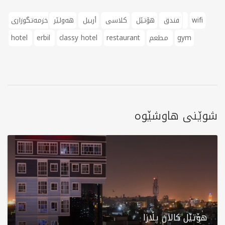
wifi
خزمەتگوزاری
فندق
هۆتێل
کلاسی
أربيل
هەولێر
gym
مطعم
restaurant
classy hotel
erbil
hotel
شوێنی هاوشێوە
هۆتێل کالان پڵازا