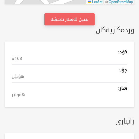
Leaflet
|
©
OpenStreetMap
بینین لەسەر نەخشە
وردەکاریەکان
کۆد:
#168
جۆر:
هۆتێل
شار:
هەولێر
زانیاری