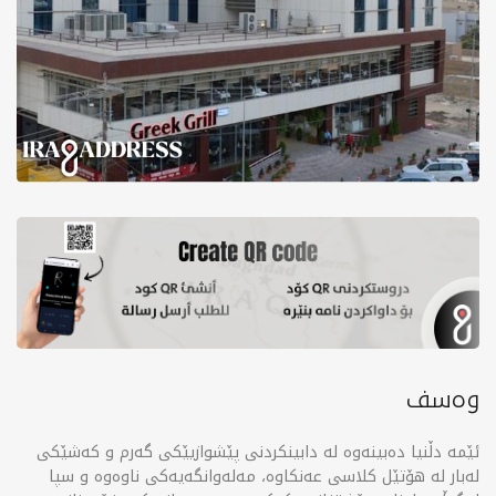
وەسف
ئێمە دڵنیا دەبینەوە لە دابینکردنی پێشوازیێکی گەرم و کەشێکی
لەبار لە هۆتێل کلاسی عەنکاوە، مەلەوانگەیەکی ناوەوە و سپا