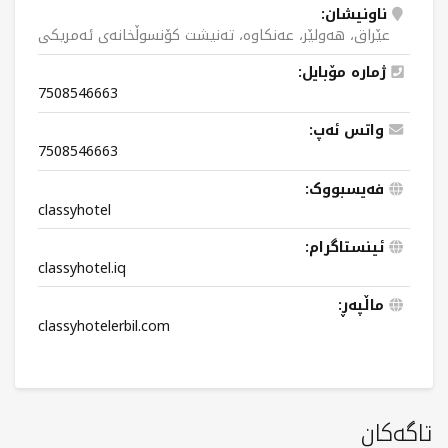
ناونیشان:
عێراق، هەولێر، عەنکاوە، تەنیشت کۆنسوڵخانەی ئەمریکی
ژمارە مۆبایل:
7508546663
واتس ئەپ:
7508546663
فەیسبووک:
classyhotel
ئینستاگرام:
classyhotel.iq
ماڵپەڕ:
classyhotelerbil.com
تاگەکان