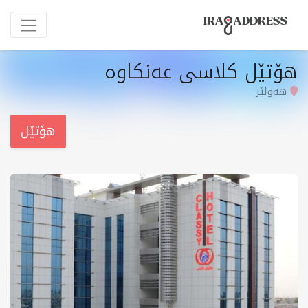
هۆتێل کلاسی عەنکاوە
هەولێر
هۆتێل