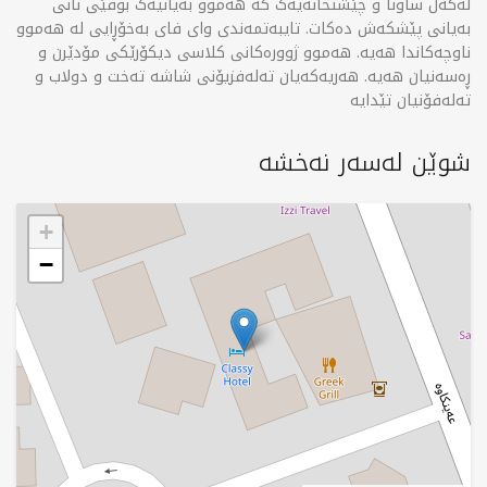
لەگەڵ ساونا و چێشتخانەیەک کە هەموو بەیانیەک بوفێی نانی
بەیانی پێشکەش دەکات. تایبەتمەندی وای فای بەخۆڕایی لە هەموو
ناوچەکاندا هەیە. هەموو ژوورەکانی کلاسی دیکۆرێکی مۆدێرن و
ڕەسەنیان هەیە. هەریەکەیان تەلەفزیۆنی شاشە تەخت و دولاب و
تەلەفۆنیان تێدایە
شوێن لەسەر نەخشە
+
−