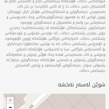
میوانەکانی دەکات. هۆتێلەکە ژینگەیەکی ئارام و کەشێکی گەرم بۆ
گەشتیاران دابین دەکات جا چ لە کاتی کارکردندا بن یان کات
بەسەربردن. خزمەتگوزاری و ئاسانکارییەکانی هۆتێل کرال: ژوورەکان:
ژووری لوکس کە بە هەموو خزمەتگوزارییەکانی وەک تەندروستی و
ئینتەرنێتی بێ وایەر و تەلەفزیۆن و خزمەتگوزاری ژوورەوە
تەرخانکراون. چێشتخانەکان: هۆتێلەکە لە چێشتخانەکانیدا چەندین
جۆری خواردن پێشکەش دەکات، کە خواردنی ناوخۆیی و نێودەوڵەتی
پێشکەش دەکات. ئامرازەکانی بازرگانی: هۆتێلەکە ژووری کۆبوونەوە
و کۆنفڕانس پێشکەش دەکات کە بە نوێترین تەکنەلۆژیا تەرخانکراو
بۆ گەشتیارانی بازرگانی. سپا و لەشجوانی: هۆتێلەکە ئامرازی
وەرزشی و کات بەسەربردنی هەیە وەک هۆڵی وەرزش و مەلەوانگە.
خزمەتگوزاری پێشوازی و یارمەتی: هۆتێلەکە خزمەتگوزاری جیاواز لە
پێشوازی میوان، خزمەتگوزاری گواستنەوە و ڕێبەری گەشتیاری
پێشکەش دەکات.
شوێن لەسەر نەخشە
+
−