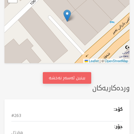
Leaflet
|
©
OpenStreetMap
بینین لەسەر نەخشە
وردەکاریەکان
کۆد:
#263
جۆر:
هۆتێل