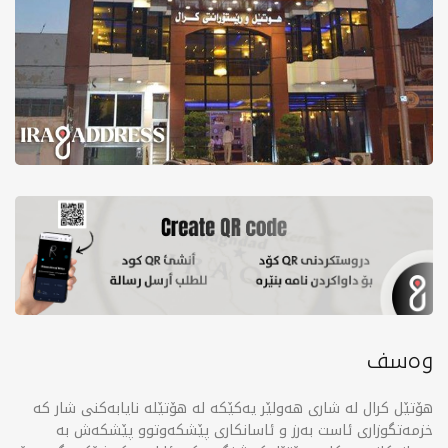
وەسف
هۆتێل کرال لە شاری هەولێر یەکێکە لە هۆتێلە نایابەکنی شار کە
خزمەتگوزاری ئاست بەرز و ئاسانکاری پێشکەوتوو پێشکەش بە