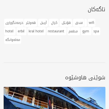
تاگەکان
wifi
خزمەتگوزاری
فندق
هۆتێل
کرال
أربيل
هەولێر
spa
gym
مطعم
restaurant
kral hotel
erbil
hotel
مەلەوانگە
شوێنی هاوشێوە