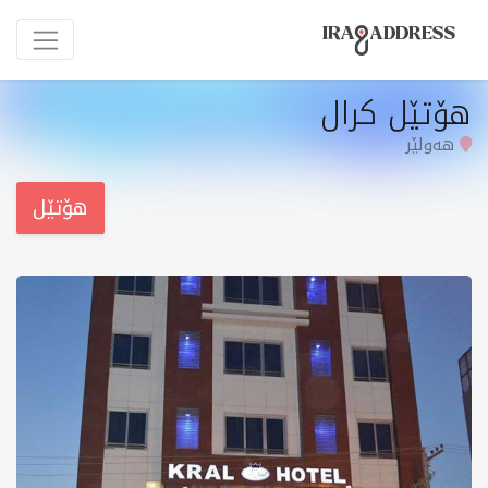
هۆتێل کرال
هەولێر
هۆتێل