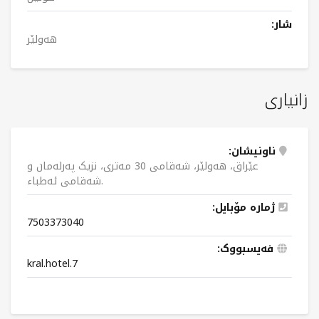
شار:
هەولێر
زانیاری
ناونیشان:
عێراق، هەولێر، شەقامی 30 مەتری، نزیک پەرلەمان و
شەقامی ئەطباء.
ژمارە مۆبایل:
7503373040
فەیسبووک:
kral.hotel.7