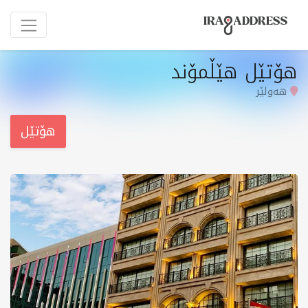
‌هۆتێل هێڵمۆند
هەولێر
هۆتێل