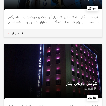
هۆتێل
هۆتێل سکای لە هەولێر، هۆتێلیکی پاک و مۆدێرن و ستافێکی
یارمەتیدارن، زۆر نزیکە لە قەڵا و ناو بازار، کافێ و چێشتخانەی
ناوخۆی تێدایە.
زانیاری زیاتر
هۆتێل پاریس پلازا
هەولێر
هۆتێل