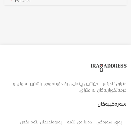
زانیاری زیاتر
جۆرە خواردنێکی تێدا بەردەستە. هەموو شتێکمان ئامادەیە بۆ
مانەوەیەکی لەبیرنەکراو لە دێدەمان.
عێراق ئادرێس.. خێراترین ڕێنمایی بۆ دۆزینەوەی باشترین شوێن و
خزمەتگوزاریەکان لە عێراق.
سەرەکییەکان
پەڕی سەرەکی
دەربارەی ئێمە
پەیوەندیمان پێوە بکەن