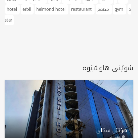
5
gym
مطعم
restaurant
helmond hotel
erbil
hotel
star
شوێنی هاوشێوە
هۆتێل سکای
هەولێر