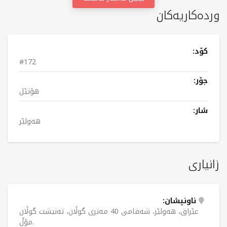
وردەکاریەکان
کۆد:
#172
جۆر:
هۆتێل
شار:
هەولێر
زانیاری
ناونیشان:
عێراق، هەولێر، شەقامی 40 مەتری گوڵان، تەنیشت گوڵان
مۆڵ.