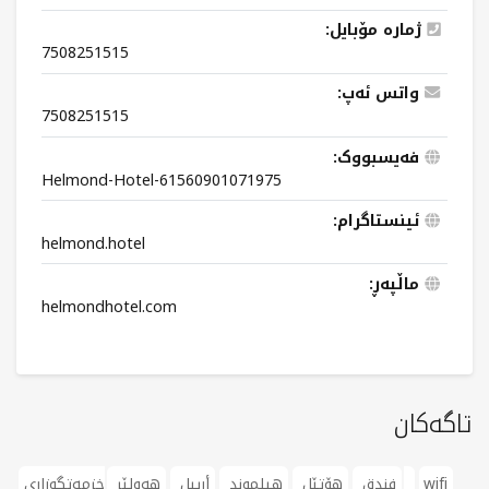
ژمارە مۆبایل:
7508251515
واتس ئەپ:
7508251515
فەیسبووک:
Helmond-Hotel-61560901071975
ئینستاگرام:
helmond.hotel
ماڵپەڕ:
helmondhotel.com
تاگەکان
wifi
خزمەتگوزاری
فندق
هۆتێل
هيلموند
أربيل
هەولێر