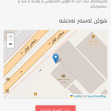
لەبیرنەکراو، پێک دێت لە هۆڵی لەشجوانی و بۆفیە و سپا و
مەلەوانگە.
شوێن لەسەر نەخشە
+
−
Leaflet
|
©
OpenStreetMap
بینین لەسەر نەخشە