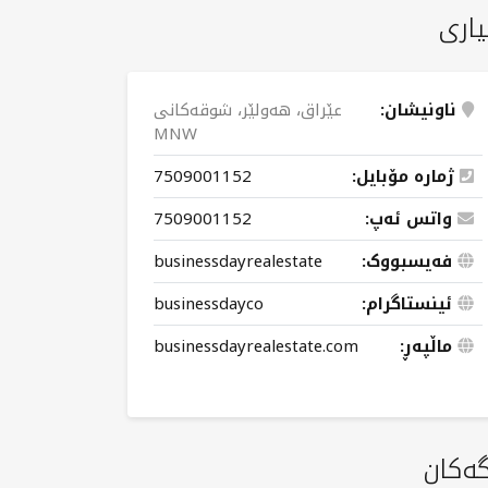
یاری
ناونیشان:
عێراق، هەولێر، شوقەکانی
MNW
ژمارە مۆبایل:
7509001152
واتس ئەپ:
7509001152
فەیسبووک:
businessdayrealestate
ئینستاگرام:
businessdayco
ماڵپەڕ:
businessdayrealestate.com
گەکان