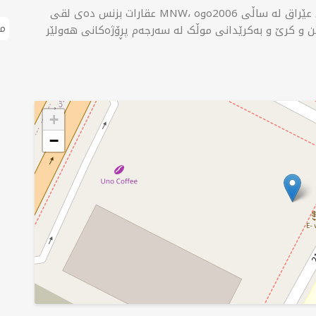
عقارات بزنس دەی لقی MNW، دەزگایەکی مۆڵەتپێدراوی خانووبەرە لە کوردستانی عێراق لە ساڵی 2006ەوە
م
+
−