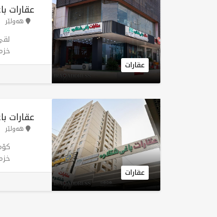
عقارات با
هەولێر
لقی
خزم
نیش
عقارات
چار
پێد
بڕی
هەو
عقارات ب
تور
هەولێر
پێدا
کۆم
خزم
بەک
عقارات
بە 
لە 
هەم
پێد