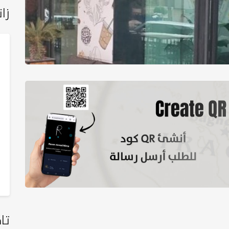
زان
تا