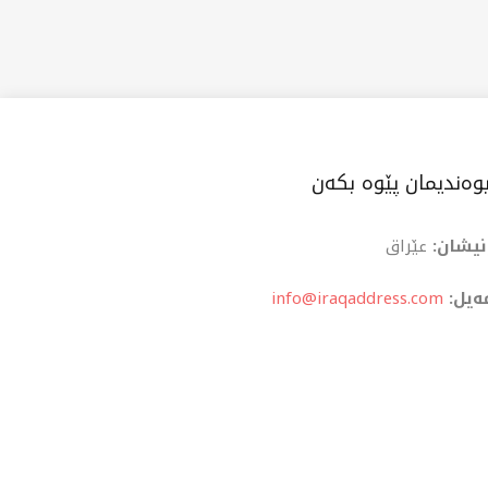
وەندیمان پێوە بکەن
نیشان:
عێراق
ەیل:
info@iraqaddress.com