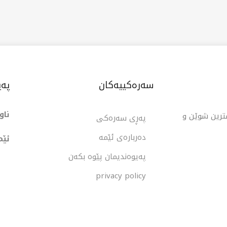
ەش وایکردووە ببێتە هەڵبژاردەیەکی ئایدیاڵ بۆ
ەرهێنەران و ئەو کڕیارانەی کە بەدوای هەلی خانووبەرەی
امەت و متمانەپێکراودا دەگەڕێن.
سەرەکییەکان
پەی
ناو
شترین شوێن و
پەڕی سەرەکی
دەربارەی ئێمە
ئێم
پەیوەندیمان پێوە بکەن
privacy policy