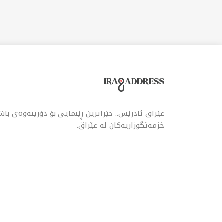
ئەم
وەب
سەل
عێراق ئادرێس.. خێراترین ڕێنمایی بۆ دۆزینەوەی با
خزمەتگوزاریەکان لە عێراق.