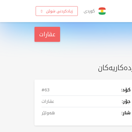
کوردی
زیادکردنی شوێن
عقارات
دەکاریەکان
کۆد:
#63
جۆر:
عقارات
شار:
هەولێر