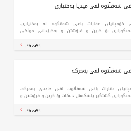
غی شەقڵاوە لقی میدیا بەختیاری
 کۆمپانیای عقارات باغی شەقڵاوە لە بەختیاری،
ەتگوزاری بۆ کڕین و فرۆشتن و بەکرێدانی موڵکی
تەجێبوون و بازرگانی لە هەولێر. گرنگی بە دابینکردنی
ەسەری داهێنەرانە لە بواری خانووبەرەدا دەدات کە
زانیاری زیاتر
اویستییەکانی کڕیاران دابین دەکات و پشتگیری لە
ارەکانی وەبەرهێنانیان دەکات. هەروەها کۆمپانیاکە
ڵدەدات لەڕێگەی لقەکانییەوە لە سلێمانی و شەقڵاوە و
اغی شەقڵاوە لقی بەحرکە
کیا خزمەتگوزارییەکانی فراوانتر بکات بۆ دابینکردنی
ویستییەکانی بازاڕ لە ناوچە جیاجیاکان.
پانیای عقارات باغی شەقڵاوە، لقی جادەی بەحرکە،
ەتگوزاری گشتگیر پێشکەش دەکات بۆ کڕین و فرۆشتن و
رێدانی موڵکی نیشتەجێبوون و بازرگانی لە شاری هەولێر،
گرنگیدان بە کوالیتی و پیشەیی. کۆمپانیاکە بە لقەکانی
زانیاری زیاتر
شاری سلێمانی، شەقڵاوەی تورکیا، گەرەنتی چارەسەری
ەچەشنی خانووبەرە بۆ کڕیارەکانی دەکات کە
اویستیەکانیان لە بازاڕە جیاوازەکاندا دابین دەکات،