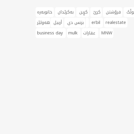
وڵک
فرۆشتن
کرێ
کڕین
بەکرێدان
خانوبەرە
realestate
erbil
هەولێر
بزنس دي
أربيل
MNW
عقارات
mulk
business day