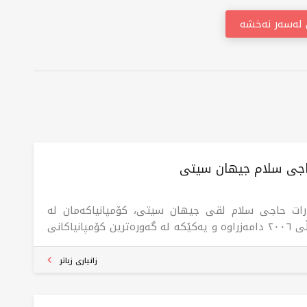
ن لەسەر نەخشە
اجی سلام جیهان سیتی
رات حاجی سلام لقی جیهان سیتی، کۆمپانیاکەمان لە
ساڵی ٢٠٠٦ دامەزراوە و یەکێکە لە گەورەترین کۆمپانیاکانی
اڵی خانووبەرە لە عێراق و لە کوردستان. ئێمە
اکییەکانمان لە بواری خانووبەرەدا بە یەک ئۆفیس دەست
زانیاری زیاتر
رد. دروشمی ئێمە هەر لە سەرەتای کارەکەمانەوە بوو
ستگۆیی، دەستپاکی، دڵسۆزی).