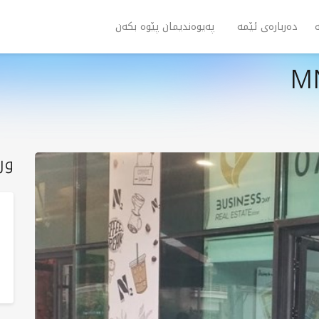
دەربارەی ئێمە
پەیوەندیمان پێوە بکەن
ور