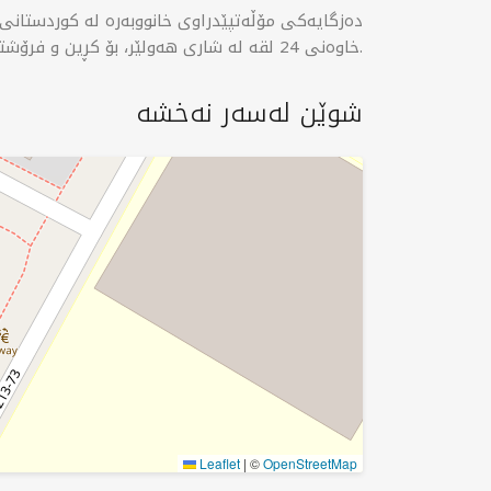
خاوەنی 24 لقە لە شاری هەولێر، بۆ کڕین و فرۆشتن و کرێ و بەکرێدانی موڵک لە سەرجەم پڕۆژەکانی هەولێر.
شوێن لەسەر نەخشە
Leaflet
|
©
OpenStreetMap