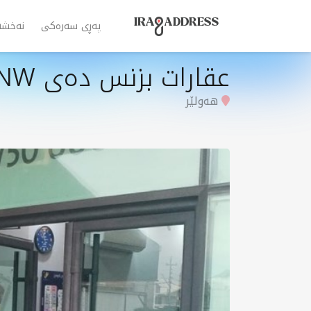
پەڕی سەرەکی
نەخشە
عقارات بزنس دەی MNW
هەولێر