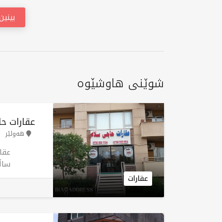
بینی
شوێنی هاوشێوە
عقارات ح
هەولێر
عقا
دەڵ
عقارات
چال
پێک
(ڕا