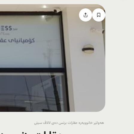
هەولێر
›
خانووبەرە
›
عقارات بزنس دەی لالاڤ سیتی