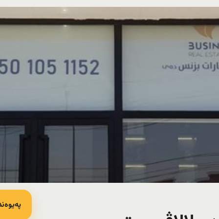
پەیوەند