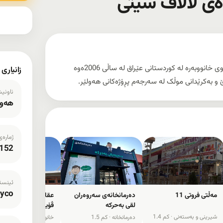
ەی لالاڤ سیتی
عقارات بزنس دەی لقی لالاڤ سیتی، دەزگایەکی مۆڵەتپێدراوی خانووبەرە لە کوردستانی عێراق لە ساڵی 2006ەوە
زانیاری
ناونی
هەولێر
ژمارەی
152
ئینستا
ayco
مەڵتی فروتی 11
دەرمانخانەی سەروەران
عقارات باغی شەقڵاوە
لقی بەحرکە
ڤۆیاج مۆڵ
شیرینی و بەستەنی ·
1.4 کم
دەرمانخانە ·
1.5 کم
خانووبەرە ·
1.6 کم