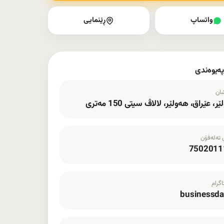
واتساپ
ڕێنمایی
 پەیوەندی
شان
، عێراق، هەولێر، لالاڤ سیتی 150 مەتری
 تەلەفۆن
7502011
گرام
businessd
 لقی
عقارات باغی شەقڵاوە لقی
زانێر ستی
خانووبەرە ·
2.1 کم