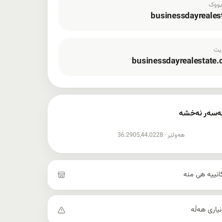
ووک
businessdayreales
یت
businessdayrealestate
ەسەر نەخشە
اندانی نەخشە
هەولێر ·
36.2905,44.0228
گانییە هی منە
انیاری هەڵە