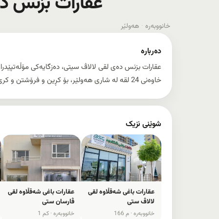
عقارات بزنس د
خانووبەرە
·
هەولێر
دەربارە
خاوەنی 24 لقە لە شاری هەولێر، بۆ کڕین و فرۆشتن و کرێ و بەکرێدانی موڵک لە سەرجەم پڕۆژەکانی هەولێر.
شوێنی نزیک
عقارات باغی شەقڵاوە لقی
عقارات باغی شەقڵاوە لقی
لالاڤ ستی
ڤارسان ستی
خانووبەرە ·
166 م
خانووبەرە ·
1 کم