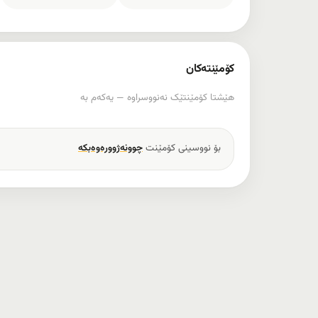
کۆمێنتەکان
هێشتا کۆمێنتێک نەنووسراوە — یەکەم بە
بۆ نووسینی کۆمێنت
چوونەژوورەوەبکە