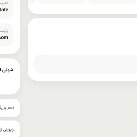
فەیسب
tate
وێبسا
.com
شوێن ل
نیش
ئەم بازر
ڕاپۆرتی ز