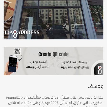
وەسف
عقارات بزنس دەی لقی ڤیتاڵ، دەزگایەکی مۆڵەتپێدراوی خانووبەرە
لە کوردستانی عێراق لە ساڵی 2006ەوە خاوەنی 24 لقە لە شاری