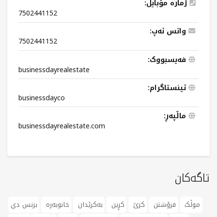
ژمارە مۆبایل:
7502441152
واتس ئەپ:
7502441152
فەیسبووک:
businessdayrealestate
ئینستاگرام:
businessdayco
ماڵپەڕ:
businessdayrealestate.com
تاگەکان
موڵک
فرۆشتن
کرێ
کڕین
بەکرێدان
خانوبەرە
بزنس دي