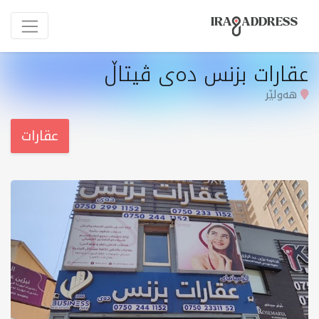
عقارات بزنس دەی ڤیتاڵ
هەولێر
عقارات