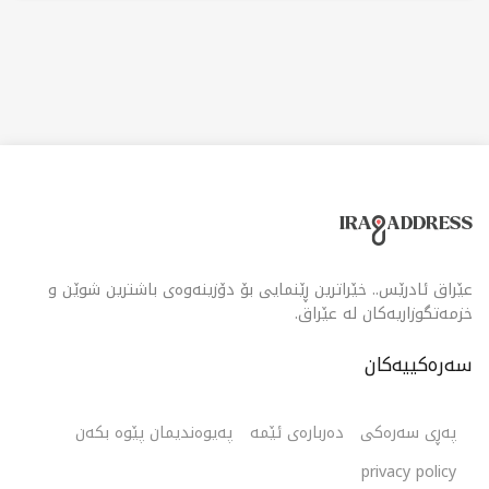
عێراق ئادرێس.. خێراترین ڕێنمایی بۆ دۆزینەوەی باشترین شوێن و
خزمەتگوزاریەکان لە عێراق.
سەرەکییەکان
پەڕی سەرەکی
دەربارەی ئێمە
پەیوەندیمان پێوە بکەن
privacy policy