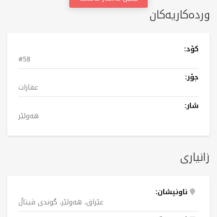
وردەکاریەکان
کۆد:
#58
جۆر:
عقارات
شار:
هەولێر
زانیاری
ناونیشان:
عێراق، هەولێر، گوندی ڤیتاڵ