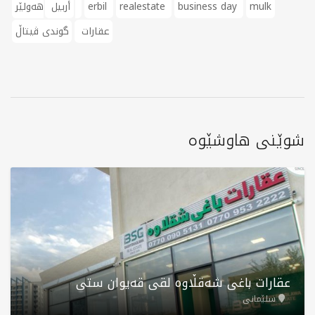
mulk
business day
realestate
erbil
هەولێر
أربيل
عقارات
گوندی ڤیتاڵ
شوێنی هاوشێوە
عقارات باغی شەقڵاوە لقی قەیوان ستی
سلێمانی