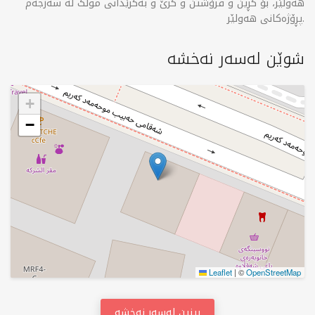
هەولێر، بۆ کڕین و فرۆشتن و کرێ و بەکرێدانی موڵک لە سەرجەم
پڕۆژەکانی هەولێر.
شوێن لەسەر نەخشە
+
−
Leaflet
|
©
OpenStreetMap
بینین لەسەر نەخشە