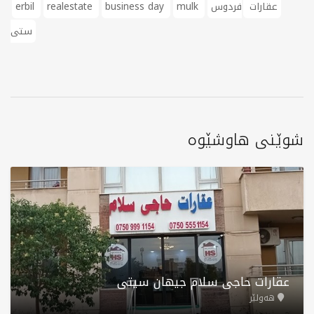
عقارات
فردوس
mulk
business day
realestate
erbil
ستی
شوێنی هاوشێوە
عقارات حاجی سلام جیهان سیتی
هەولێر