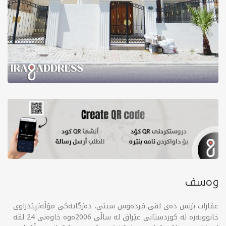
وەسف
عقارات بزنس دەی لقی فردەوس سیتی، دەزگایەکی مۆڵەتپێدراوی
خانووبەرە لە کوردستانی عێراق لە ساڵی 2006ەوە خاوەنی 24 لقە