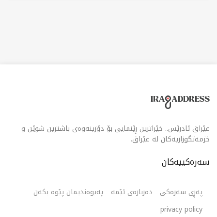
بەرزی خانووبەرە پێشکەش بە کڕیارە ناوخۆیی و
نێودەوڵەتییەکان بکات، بە گرنگیدان بە دابینکردنی
پێداویستییەکانی بازاڕی خانووبەرە لە ناوچەکە و دابینکردنی
دەرفەتی وەبەرهێنانی دیار.
عێراق ئادرێس.. خێراترین ڕێنمایی بۆ دۆزینەوەی باشترین شوێن و
خزمەتگوزاریەکان لە عێراق.
سەرەکییەکان
پەڕی سەرەکی
دەربارەی ئێمە
پەیوەندیمان پێوە بکەن
privacy policy