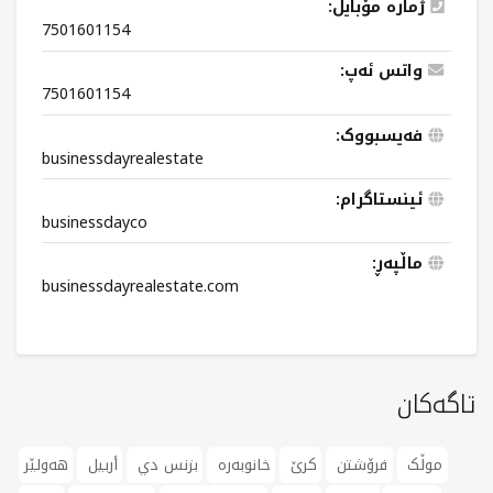
ژمارە مۆبایل:
7501601154
واتس ئەپ:
7501601154
فەیسبووک:
businessdayrealestate
ئینستاگرام:
businessdayco
ماڵپەڕ:
businessdayrealestate.com
تاگەکان
موڵک
فرۆشتن
کرێ
خانوبەرە
بزنس دي
أربيل
هەولێر