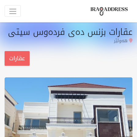
عقارات بزنس دەی فردەوس سیتی
هەولێر
عقارات