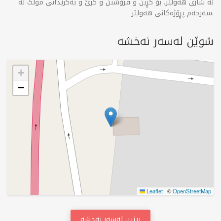
لە شاری هەولێر، بۆ کڕین و فرۆشتن و کرێ و بەکرێدانی موڵک لە
سەرجەم پڕۆژەکانی هەولێر.
شوێن لەسەر نەخشە
+
−
Leaflet
|
©
OpenStreetMap
بینین لەسەر نەخشە