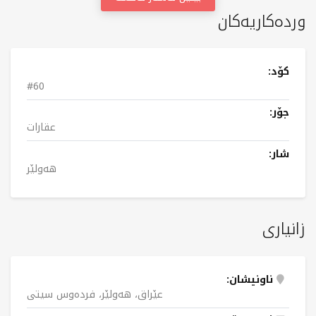
وردەکاریەکان
کۆد:
#60
جۆر:
عقارات
شار:
هەولێر
زانیاری
ناونیشان:
عێراق، هەولێر، فردەوس سیتی