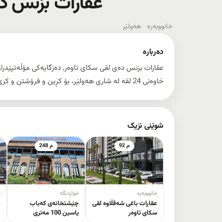
عقارات بزنس د
خانووبەرە
·
هەولێر
دەربارە
خاوەنی 24 لقە لە شاری هەولێر، بۆ کڕین و فرۆشتن و کرێ و بەکرێدانی موڵک لە سەرجەم پڕۆژەکانی هەولێر.
شوێنی نزیک
92 م
248 م
خانووبەرە
خواردنگە
خ
عقارات باغی شەقڵاوە لقی
چێشتخانەی کەباب
چ
سکای تاوەر
یاسین 100 مەتری