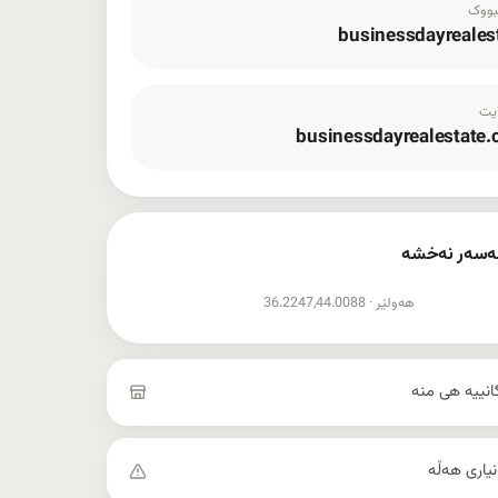
ووک
businessdayreales
یت
businessdayrealestate
ەسەر نەخشە
اندانی نەخشە
هەولێر ·
36.2247,44.0088
گانییە هی منە
انیاری هەڵە