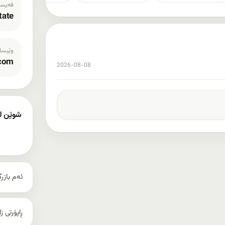
فەیسب
tate
وێبسا
.com
2026-08-08
شوێن ل
نیش
ئەم بازر
ڕاپۆرتی ز