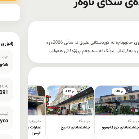
ەی سکای تاوەر
عقارات بزنس دەی لقی سکای تاوەر, دەزگایەکی مۆڵەتپێدراوی خانووبەرە لە کوردستانی عێراق لە ساڵی 2006ەوە
زانیاری
ناونی
هەول
ژمارەی
340 م
412 م
718 م
091
ئینستا
ayco
واردنگە
خواردنگە
خانووبەرە
ێشتخانەی دێ فەرموو
چێشتخانەی تەبیخ
عقارات بزنس دەی ڕووبی
تاوەرز