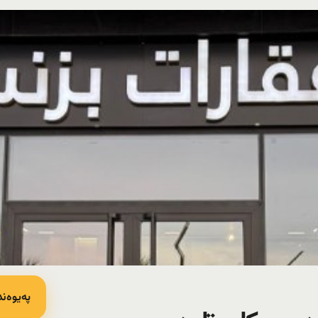
پەیوەند