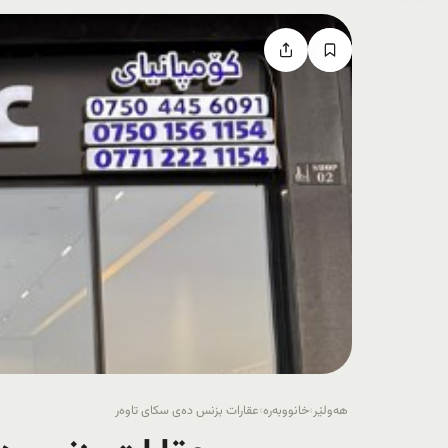
هەولێر
›
خانووبەرە
›
عقارات بزنس دەی سکای تاوەر