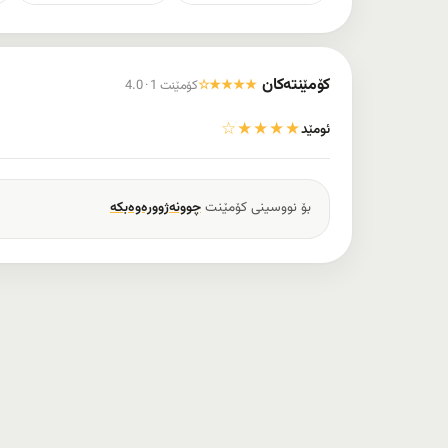
کۆمێنتەکان
★★★★☆
4.0 · 1 کۆمێنت
★★★★☆
ئومێد
بۆ نووسینی کۆمێنت
چوونەژوورەوەبکە