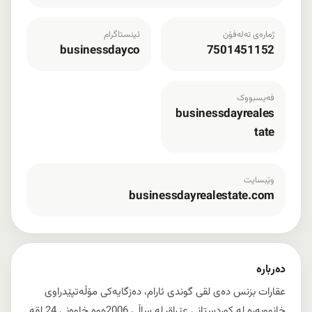
ژمارەی تەلەفۆن
ئینستاگرام
businessdayco
7501451152
فەیسبووک
businessdayreales
tate
وێبسایت
businessdayrealestate.com
دەربارە
عقارات بزنس دەی لقی گوندی ئارام، دەزگایەکی مۆڵەتپێدراوی
خانووبەرە لە کوردستانی عێراق لە ساڵی 2006ەوە خاوەنی 24 لقە