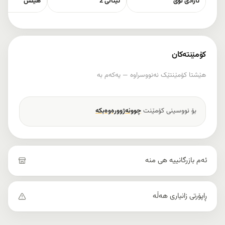
ئازادی نوێ
ئیتاڵی 2
هیڵس
کۆمێنتەکان
هێشتا کۆمێنتێک نەنووسراوە — یەکەم بە
بۆ نووسینی کۆمێنت
چوونەژوورەوەبکە
ئەم بازرگانییە هی منە
ڕاپۆرتی زانیاری هەڵە