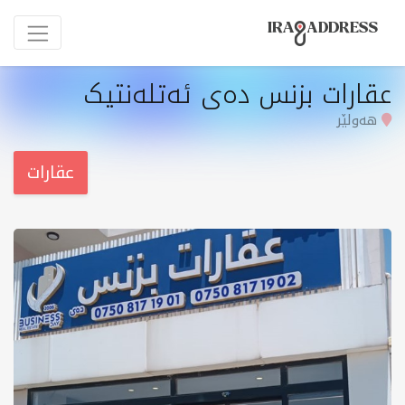
عقارات بزنس دەی ئەتلەنتیک
هەولێر
عقارات