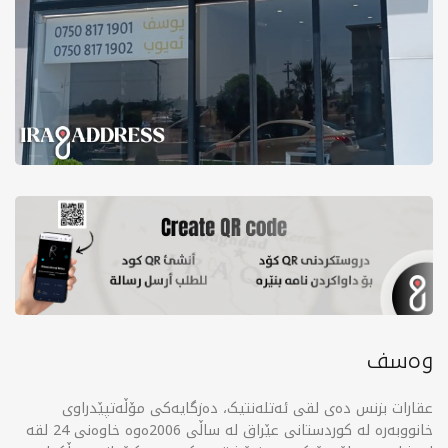
وەسف
عقارات بزنس دەی لقی ئەتلەنتیک، دەزگایەکی مۆڵەتپێدراوی
خانووبەرە لە کوردستانی عێراق لە ساڵی 2006ەوە خاوەنی 24 لقە