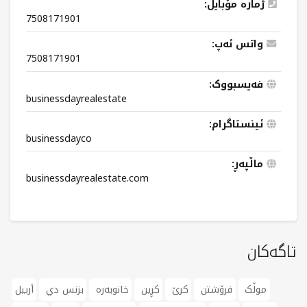
ژمارە مۆبایل:
7508171901
واتس ئەپ:
7508171901
فەیسبووک:
businessdayrealestate
ئینستاگرام:
businessdayco
ماڵپەڕ:
businessdayrealestate.com
تاگەکان
موڵک
فرۆشتن
کرێ
کڕین
خانوبەرە
بزنس دي
أربيل