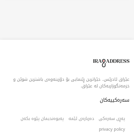
عێراق ئادرێس.. خێراترین ڕێنمایی بۆ دۆزینەوەی باشترین شوێن و
خزمەتگوزاریەکان لە عێراق.
سەرەکییەکان
پەڕی سەرەکی
دەربارەی ئێمە
پەیوەندیمان پێوە بکەن
privacy policy