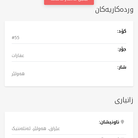
وردەکاریەکان
کۆد:
#55
جۆر:
عقارات
شار:
هەولێر
زانیاری
ناونیشان:
عێراق، هەولێر، ئەتلەنتیک