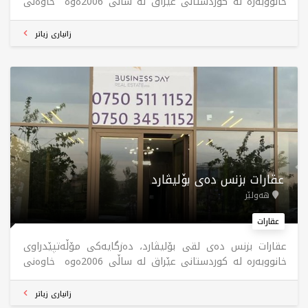
خانووبەرە لە کوردستانی عێراق لە ساڵی 2006ەوە خاوەنی
24 لقە لە شاری هەولێر، بۆ کڕین و فرۆشتن و کرێ و
بەکرێدانی موڵک لە سەرجەم پڕۆژەکانی هەولێر.
زانیاری زیاتر
عقارات بزنس دەی بۆلیڤارد
هەولێر
عقارات
عقارات بزنس دەی لقی بۆلیڤارد، دەزگایەکی مۆڵەتپێدراوی
خانووبەرە لە کوردستانی عێراق لە ساڵی 2006ەوە خاوەنی
24 لقە لە شاری هەولێر، بۆ کڕین و فرۆشتن و کرێ و
بەکرێدانی موڵک لە سەرجەم پڕۆژەکانی هەولێر.
زانیاری زیاتر