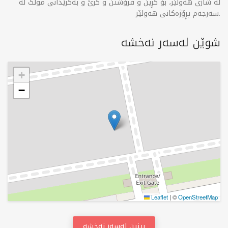
لە شاری هەولێر، بۆ کڕین و فرۆشتن و کرێ و بەکرێدانی موڵک لە
سەرجەم پڕۆژەکانی هەولێر.
شوێن لەسەر نەخشە
+
−
Leaflet
|
©
OpenStreetMap
بینین لەسەر نەخشە