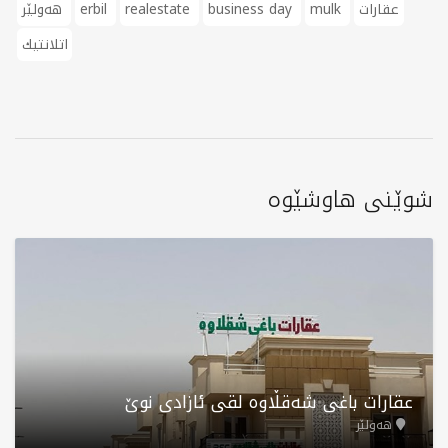
عقارات
mulk
business day
realestate
erbil
هەولێر
اتلانتيك
شوێنی هاوشێوە
عقارات باغی شەقڵاوە لقی ئازادی نوێ
هەولێر