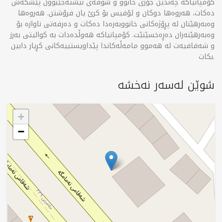
کۆمپانیاکە چەندین جۆری خانوو و شوقەی نیشتەجێبوون پێشکەش
دەکات، هەروەها دوکان و ئۆفیس بۆ کرێ یان فرۆشتن. هەروەها
وەبەرهێنان لە پڕۆژەکانی خانووبەرەدا دەکات و دەرفەتی ناوازە بۆ
وەبەرهێنەران دەڕەخسێنێت. کۆمپانیاکە هەوڵدەدات بە کوالیتی بەرز
و شەفافیەت لە هەموو مامەڵەکاندا پێداویستییەکانی کڕیار دابین
بکات.
شوێن لەسەر نەخشە
+
−