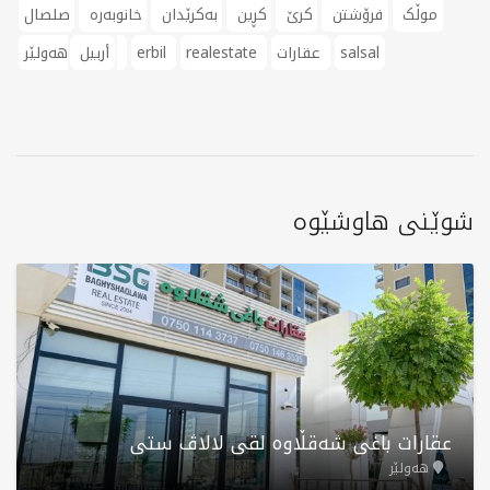
موڵک
فرۆشتن
کرێ
کڕین
بەکرێدان
خانوبەرە
صلصال
salsal
عقارات
realestate
erbil
هەولێر
أربيل
شوێنی هاوشێوە
عقارات باغی شەقڵاوە لقی لالاڤ ستی
هەولێر