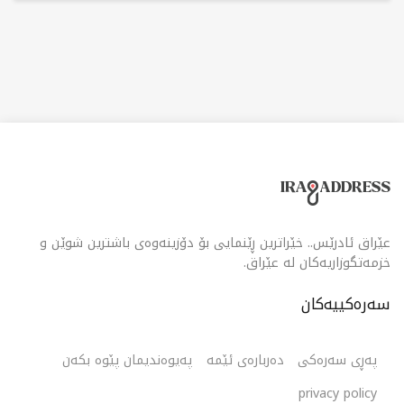
یارمەتی کڕیارەکان دەدات بڕیاری ئاگادارانە لە وەبەرهێنان
بدەن. کۆمپانیاکە هەوڵدەدات لە ڕێگەی لقەکانی لە سلێمانی
و شەقڵاوە و تورکیا خزمەتگوزارییەکانی فراوانتر بکات بۆ
ئەوەی ئامادەیی خۆی لە بازاڕە هەرێمی و نێودەوڵەتییەکان
بەرز بکاتەوە.
عێراق ئادرێس.. خێراترین ڕێنمایی بۆ دۆزینەوەی باشترین شوێن و
خزمەتگوزاریەکان لە عێراق.
سەرەکییەکان
پەڕی سەرەکی
دەربارەی ئێمە
پەیوەندیمان پێوە بکەن
privacy policy