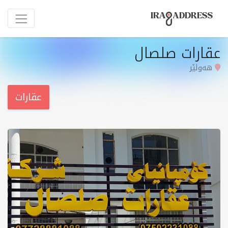
عقارات صلصال
هەولێر
عقارات