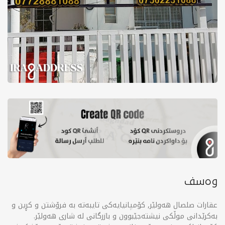
وەسف
عقارات صلصال هەولێر, کۆمپانیایەکی تایبەتە بە فرۆشتن و کڕین و
بەکرێدانی موڵکی نیشتەجێبوون و بازرگانی لە شاری هەولێر.