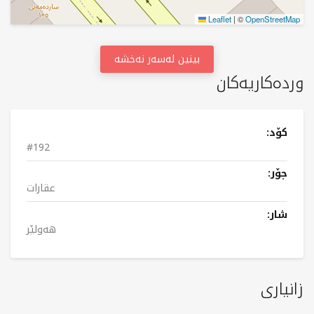
Leaflet
|
©
OpenStreetMap
بینین لەسەر نەخشە
وردەکاریەکان
کۆد:
#192
جۆر:
عقارات
شار:
هەولێر
زانیاری