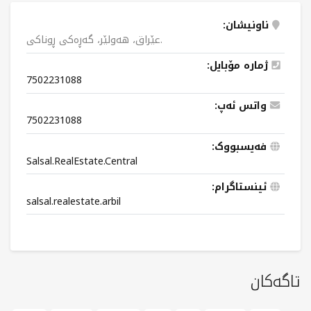
ناونیشان:
عێراق، هەولێر، گەڕەکی ڕوناکی.
ژمارە مۆبایل:
7502231088
واتس ئەپ:
7502231088
فەیسبووک:
Salsal.RealEstate.Central
ئینستاگرام:
salsal.realestate.arbil
تاگەکان