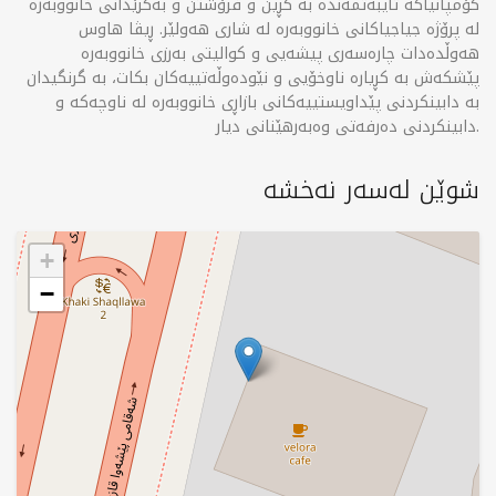
کۆمپانیاکە تایبەتمەندە بە کڕین و فرۆشتن و بەکرێدانی خانووبەرە
لە پرۆژە جیاجیاکانی خانووبەرە لە شاری هەولێر. ڕیڤا هاوس
هەوڵدەدات چارەسەری پیشەیی و کوالیتی بەرزی خانووبەرە
پێشکەش بە کڕیارە ناوخۆیی و نێودەوڵەتییەکان بکات، بە گرنگیدان
بە دابینکردنی پێداویستییەکانی بازاڕی خانووبەرە لە ناوچەکە و
دابینکردنی دەرفەتی وەبەرهێنانی دیار.
شوێن لەسەر نەخشە
+
−