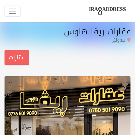
عقارات ریڤا هاوس
هەولێر
عقارات