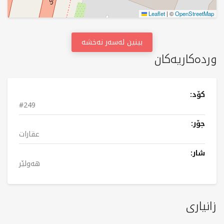
Leaflet
|
©
OpenStreetMap
بینین لەسەر نەخشە
وردەکاریەکان
کۆد:
#249
جۆر:
عقارات
شار:
هەولێر
زانیاری