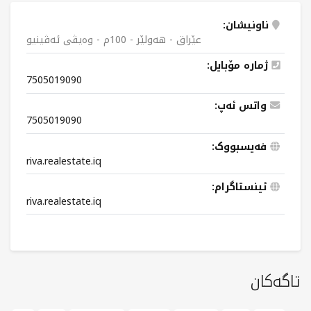
ناونیشان:
عێراق - هەولێر - 100م - وەیڤی ئەڤینیو
ژمارە مۆبایل:
7505019090
واتس ئەپ:
7505019090
فەیسبووک:
riva.realestate.iq
ئینستاگرام:
riva.realestate.iq
تاگەکان