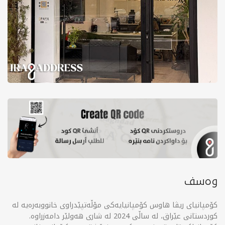
وەسف
کۆمپانیای ریڤا هاوس کۆمپانیایەکی مۆڵەتپێدراوی خانووبەرەیە لە
کوردستانی عێراق، لە ساڵی 2024 لە شاری هەولێر دامەزراوە.