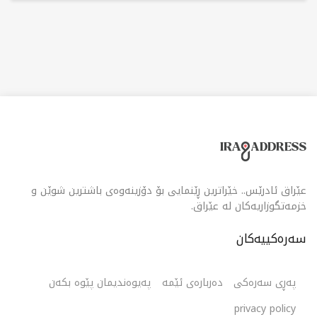
عێراق ئادرێس.. خێراترین ڕێنمایی بۆ دۆزینەوەی باشترین شوێن و
خزمەتگوزاریەکان لە عێراق.
سەرەکییەکان
پەڕی سەرەکی
دەربارەی ئێمە
پەیوەندیمان پێوە بکەن
privacy policy