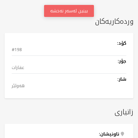
بینین لەسەر نەخشە
وردەکاریەکان
کۆد:
#198
جۆر:
عقارات
شار:
هەولێر
زانیاری
ناونیشان: