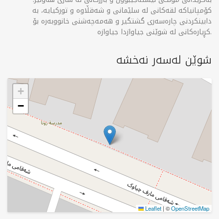
کۆمپانیاکە لقەکانی لە سلێمانی و شەقڵاوە و تورکیایە، بە
دابینکردنی چارەسەری گشتگیر و هەمەچەشنی خانووبەرە بۆ
کڕیارەکانی لە شوێنی جیاوازدا جیاوازە.
شوێن لەسەر نەخشە
+
−
Leaflet
|
©
OpenStreetMap