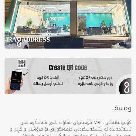
وەسف
کۆمپانیای عقارات باغی شەقڵاوە لقی MRF، کۆمپانیایەکی
تایبەتمەندە لە پێشکەشکردنی خزمەتگوزاری بۆ فرۆشتن و کڕین و
بەکرێدانی موڵکی نیشتەجێبوون و بازرگانی لە شاری هەولێر.