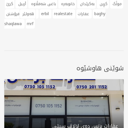
موڵک
کڕین
بەکرێدان
خانوبەرە
باغی شەقڵاوە
أربيل
کرێ
baghy
عقارات
realestate
erbil
فرۆشتن
هەولێر
shaqlawa
mrf
شوێنی هاوشێوە
عقارات بزنس دەی لالاڤ سیتی