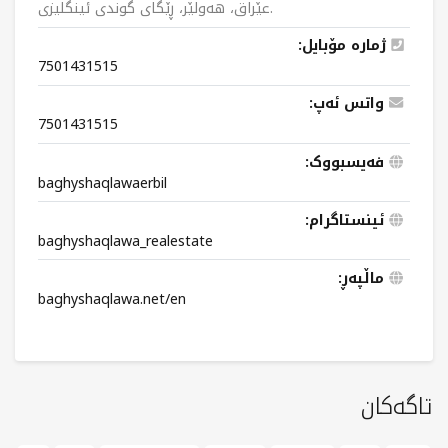
عێراق، هەولێر، ڕێگای گوندی ئینگلیزی.
ژمارە مۆبایل:
7501431515
واتس ئەپ:
7501431515
فەیسبووک:
baghyshaqlawaerbil
ئینستاگرام:
baghyshaqlawa_realestate
ماڵپەڕ:
baghyshaqlawa.net/en
تاگەکان