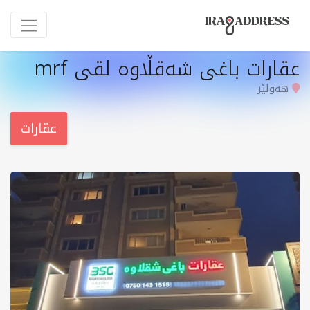
عقارات باغی شەقڵاوە لقی mrf
هەولێر
عقارات