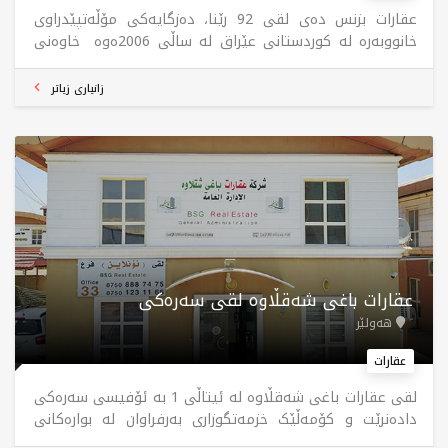
عقارات بزنس دەی لقی 92 رێنا، دەزگایەکی مۆڵەتپێدراوی
خانووبەرە لە کوردستانی عێراق لە ساڵی 2006ەوە خاوەنی
24 لقە لە شاری هەولێر، بۆ کڕین و فرۆشتن و کرێ و
بەکرێدانی موڵک لە سەرجەم پڕۆژەکانی هەولێر.
زانیاری زیاتر
عقارات باغی شەقڵاوە لقی سەرەکی
هەولێر
عقارات
لقی عقارات باغی شەقڵاوە لە ئیتاڵی 1 بە ئۆفیسی سەرەکی
دادەنرێت و کۆمەڵێک خزمەتگوزاری بەرفراوان لە بوارەکانی
فرۆشتن و کڕین و بەکرێدانی موڵکی نیشتەجێبوون و بازرگانی