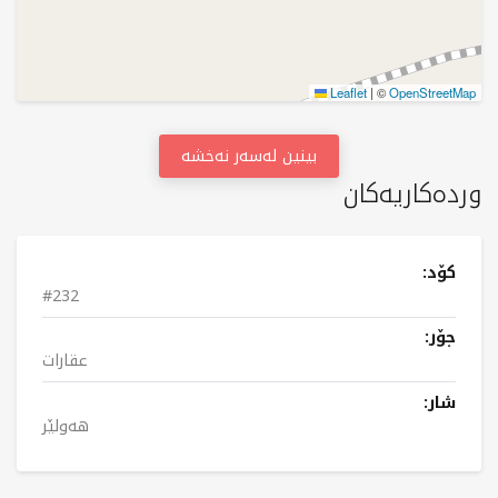
Leaflet
|
©
OpenStreetMap
بینین لەسەر نەخشە
وردەکاریەکان
کۆد:
#232
جۆر:
عقارات
شار:
هەولێر