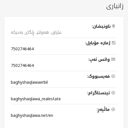
زانیاری
ناونیشان:
عێراق، هەولێر، ڕێگای بەحرکە.
ژمارە مۆبایل:
7502746464
واتس ئەپ:
7502746464
فەیسبووک:
baghyshaqlawaerbil
ئینستاگرام:
baghyshaqlawa_realestate
ماڵپەڕ:
baghyshaqlawa.net/en