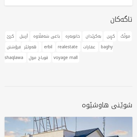
تاگەکان
موڵک
کڕین
بەکرێدان
خانوبەرە
باغی شەقڵاوە
أربيل
کرێ
baghy
عقارات
realestate
erbil
فرۆشتن
هەولێر
voyage mall
ڤویاج مول
shaqlawa
شوێنی هاوشێوە