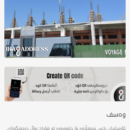
وەسف
کۆمپانیای باغی شەقڵاوە بۆ خانووبەرە لە ڤۆیاج مۆڵ خزمەتگوزاری