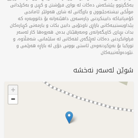
یەکگرتوو پێشکەش دەکات لە بواری فرۆشتن و کڕین و بەکرێدانی
موڵکی نیشتەجێبوون و بازرگانی لە شاری هەولێر. ئامانجی
کۆمپانیاکە دابینکردنی چارەسەری داهێنەرانە بۆ خانووبەرە کە
پێداویستییەکانی بازاڕی ناوخۆیی دابین بکات و یارمەتی کڕیارەکان
بدات بڕیاری کاریگەرانەی وەبەرهێنان بدەن. هەروەها کار لەسەر
فراوانکردنی دەکات لەڕێگەی لقەکانی لە سلێمانی، شەقڵاوە، و
تورکیا بۆ بەرزکردنەوەی ئاستی بوونی خۆی لە بازاڕە هەرێمی و
نێودەوڵەتییەکان.
شوێن لەسەر نەخشە
+
−