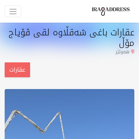
عقارات باغی شەقڵاوە لقی ڤۆیاج
مۆڵ
هەولێر
عقارات