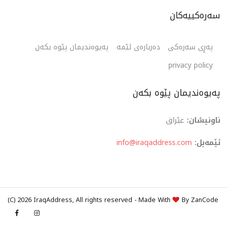
سەرەکییەکان
پەڕی سەرەکی
دەربارەی ئێمە
پەیوەندیمان پێوە بکەن
privacy policy
پەیوەندیمان پێوە بکەن
ناونیشان:
عێراق
ئێمەیل:
info@iraqaddress.com
(C)
2026 IraqAddress, All rights reserved - Made With
By
ZanCode