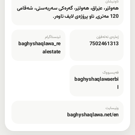
ناونیشان
هەولێر، عێراق، هەولێر، گەرەکی سەربەستی، شەقامی
120 مەتری, ناو پرۆژەی لایف تاوەر.
ژمارەی تەلەفۆن
ئینستاگرام
baghyshaqlawa_re
7502461313
alestate
فەیسبووک
baghyshaqlawaerbi
l
وێبسایت
baghyshaqlawa.net/en