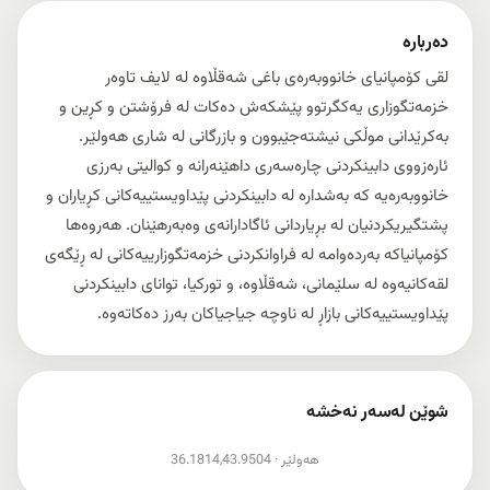
دەربارە
لقی کۆمپانیای خانووبەرەی باغی شەقڵاوە لە لایف تاوەر
خزمەتگوزاری یەکگرتوو پێشکەش دەکات لە فرۆشتن و کڕین و
بەکرێدانی موڵکی نیشتەجێبوون و بازرگانی لە شاری هەولێر.
ئارەزووی دابینکردنی چارەسەری داهێنەرانە و کوالیتی بەرزی
خانووبەرەیە کە بەشدارە لە دابینکردنی پێداویستییەکانی کڕیاران و
پشتگیریکردنیان لە بڕیاردانی ئاگادارانەی وەبەرهێنان. هەروەها
کۆمپانیاکە بەردەوامە لە فراوانکردنی خزمەتگوزارییەکانی لە ڕێگەی
لقەکانیەوە لە سلێمانی، شەقڵاوە، و تورکیا، توانای دابینکردنی
پێداویستییەکانی بازاڕ لە ناوچە جیاجیاکان بەرز دەکاتەوە.
شوێن لەسەر نەخشە
نیشاندانی نەخشە
هەولێر ·
36.1814,43.9504