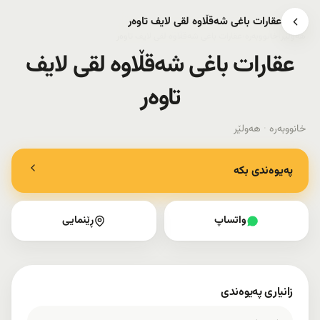
عقارات باغی شەقڵاوە لقی لایف تاوەر
هەولێر
›
خانووبەرە
›
عقارات باغی شەقڵاوە لقی لایف تاوەر
عقارات باغی شەقڵاوە لقی لایف
تاوەر
خانووبەرە
·
هەولێر
پەیوەندی بکە
واتساپ
ڕێنمایی
زانیاری پەیوەندی