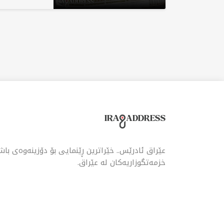
عێراق ئادرێس.. خێراترین ڕێنمایی بۆ دۆزینەوەی با
خزمەتگوزاریەکان لە عێراق.