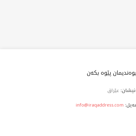
وەندیمان پێوە بکەن
نیشان:
عێراق
ەیل:
info@iraqaddress.com