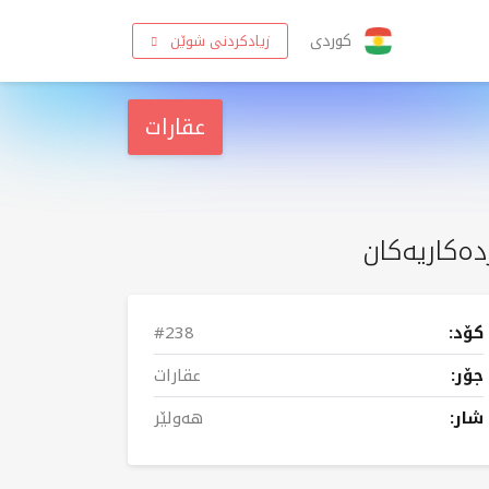
کوردی
زیادکردنی شوێن
عقارات
دەکاریەکان
کۆد:
#238
جۆر:
عقارات
شار:
هەولێر