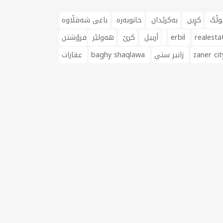
وڵک
کڕین
بەکرێدان
خانوبەرە
باغی شەقڵاوە
realesta
erbil
فرۆشتن
أربيل
کرێ
هەولێر
zaner cit
زانیر ستي
baghy shaqlawa
عقارات