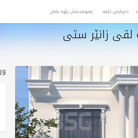
دەربارەی ئێمە
پەیوەندیمان پێوە بکەن
 لقی زانێر ستی
ور