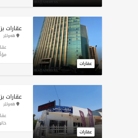
باز
شەق
خان
سەر
عقارات بز
پاب
هەولێر
دڵن
کڕیا
عقا
مۆڵ
عقارات
فرۆ
هەول
عقارات بز
هەولێر
عقا
4
عقارات
بەک