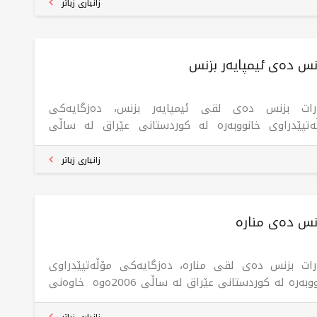
رگانی لە شاری هەولێر. کۆمپانیاکە لقەکانی لە سلێمانی،
زانیاری زیاتر
ڵاوە، تورکیایە، هەوڵدەدات چارەسەری گشتگیر بۆ
ووبەرە دابین بکات کە پێداویستی کڕیارەکانی لە
انسەری بازاڕە جیاوازەکاندا دابین بکات. کۆمپانیاکە
نس دەی ئیمپایەر بزنس
ەندە بە بەرزترین ستانداردەکانی پیشەیی و شەفافیەت،
یابوون لە وەبەرهێنانێکی سەلامەت و قازانجدار لە
رەکانمان لە بوارە جیاوازەکانی خانووبەرەدا.
رات بزنس دەی لقی ئیمپایەر بزنس، دەزگایەکی
ەتپێدراوی خانووبەرە لە کوردستانی عێراق لە ساڵی
2006ەوە خاوەنی 24 لقە لە شاری هەولێر، بۆ کڕین و
شتن و کرێ و بەکرێدانی موڵک لە سەرجەم پڕۆژەکانی
زانیاری زیاتر
ێر.
نس دەی منارە
رات بزنس دەی لقی منارە، دەزگایەکی مۆڵەتپێدراوی
خانووبەرە لە کوردستانی عێراق لە ساڵی 2006ەوە خاوەنی
2 لقە لە شاری هەولێر، بۆ کڕین و فرۆشتن و کرێ و
رێدانی موڵک لە سەرجەم پڕۆژەکانی هەولێر.