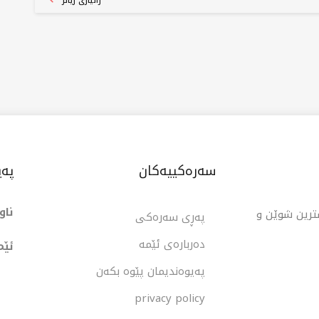
زانیاری زیاتر
سەرەکییەکان
پەی
ناو
شترین شوێن و
پەڕی سەرەکی
دەربارەی ئێمە
ئێم
پەیوەندیمان پێوە بکەن
privacy policy