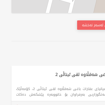
ن لەسەر نەخشە
غی شەقڵاوە لقی ئیتاڵی 2
کۆمپانیای عقارات باغی شەقڵاوە لقی ئیتاڵی 2، کۆمەڵێک
ەتگوزاریی بەرفراوان بۆ خانووبەرە پێشکەش دەکات
انە فرۆشتن، کڕین، و بەکرێدانی موڵکی نیشتەجێبوون و