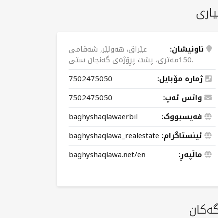
یاری
ناونیشان:
عێراق، هەولێر, شەقامی
150مەتری، پشت پڕۆژەی گەنجان ستی.
ژمارە مۆبایل:
7502475050
واتس ئەپ:
7502475050
فەیسبووک:
baghyshaqlawaerbil
ئینستاگرام:
baghyshaqlawa_realestate
ماڵپەڕ:
baghyshaqlawa.net/en
گەکان