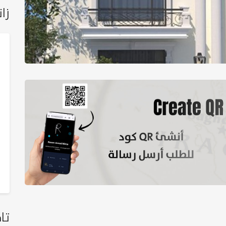
زان
تا