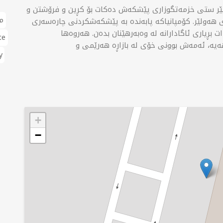
زانێر ستی خزمەتگوزاری پێشکەش دەکات بۆ کڕین و فرۆشتن و
م
ی هەولێر. کۆمپانیاکە پابەندە بە پێشکەشکردنی چارەسەری
ت بڕیاری ئاگادارانە لە وەبەرهێنان بدەن. هەروەها
te
هەیە، ئەمەش بوونی خۆی لە بازاڕە هەرێمی و
y
+
−