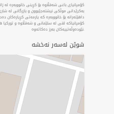
کۆمپانیای باغی شەقڵاوە بۆ کڕینی خانووبەرە لە 
بەکرێدانی موڵکی نیشتەجێبوون و بازرگانی لە شار
داهێنەرانە بۆ خانووبەرە کە یارمەتی کڕیارەکان دەدا
کۆمپانیاکە لقی لە سلێمانی و شەقڵاوە و تورکیا 
نێودەوڵەتییەکان بەرز دەکاتەوە.
شوێن لەسەر نەخشە