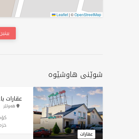
Leaflet
|
©
OpenStreetMap
بینی
شوێنی هاوشێوە
عقارات با
هەولێر
خزم
لەو
عقارات