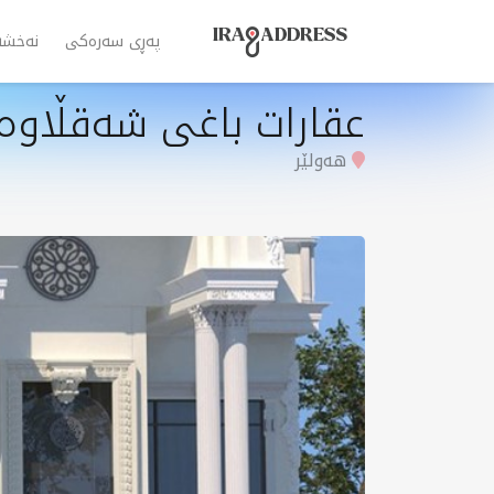
پەڕی سەرەکی
نەخشە
عقارات باغی شەقڵاوە
هەولێر