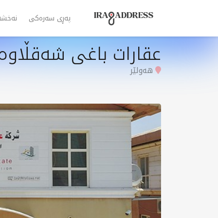
پەڕی سەرەکی
نەخشە
عقارات باغی شەقڵاو
هەولێر