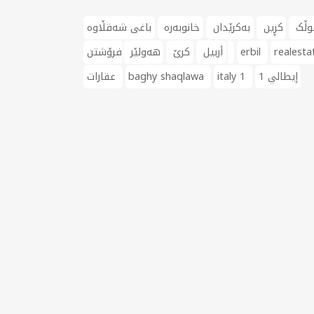
وڵک
کڕین
بەکرێدان
خانوبەرە
باغی شەقڵاوە
realesta
erbil
فرۆشتن
أربيل
کرێ
هەولێر
إيطالي 1
italy 1
baghy shaqlawa
عقارات