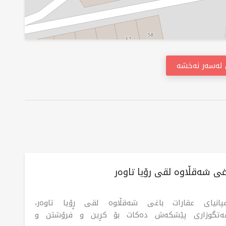
ن لەسەر نەخشە
غی شەقڵاوە لقی رۆیا تاوەر
پانیای عقارات باغی شەقڵاوە لقی ڕۆیا تاوەر،
ەتگوزاری پێشکەش دەکات بۆ کڕین و فرۆشتن و