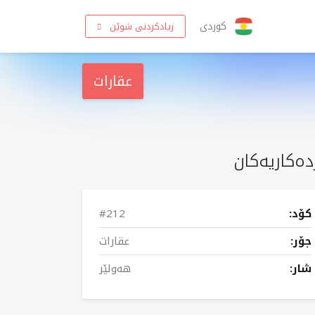
کوردی
زیادکردنی شوێن
عقارات
دەکاریەکان
کۆد:
#212
جۆر:
عقارات
شار:
هەولێر