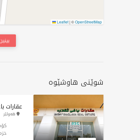
Leaflet
|
©
OpenStreetMap
بینی
شوێنی هاوشێوە
عقارات با
هەولێر
کۆم
خزم