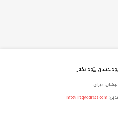
وەندیمان پێوە بکەن
نیشان:
عێراق
ەیل:
info@iraqaddress.com