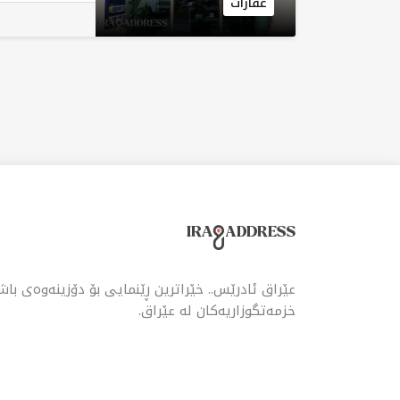
عقارات
فرۆ
هەول
عێراق ئادرێس.. خێراترین ڕێنمایی بۆ دۆزینەوەی با
خزمەتگوزاریەکان لە عێراق.