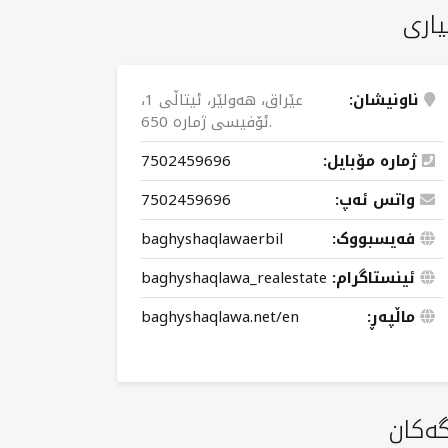
یاری
ناونیشان:
عێراق، هەولێر، ئیتاڵی 1،
ئۆفیسی ژمارە 650.
ژمارە مۆبایل:
7502459696
واتس ئەپ:
7502459696
فەیسبووک:
baghyshaqlawaerbil
ئینستاگرام:
baghyshaqlawa_realestate
ماڵپەڕ:
baghyshaqlawa.net/en
گەکان