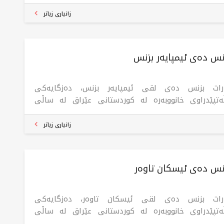
رێدانی موڵکی نیشتەجێبوون و بازرگانی بە بەرزترین
نداردی کوالیتی لە شاری هەولێر. کۆمپانیاکە بە لقەکانی
زانیاری زیاتر
شاری سلێمانی، شەقڵاوەی تورکیا، چارەسەری
ەچەشنی خانووبەرە دابین دەکات کە پێداویستی
ارەکانی لە ناوچە جیاوازەکاندا دابین دەکات، لەگەڵ
نس دەی ئیمپایەر بزنس
گیدان بە شەفافیەت و پیشەیی، ئەمەش وایکردووە ببێتە
بژاردەیەکی ئایدیاڵ بۆ وەبەرهێنەران و کڕیاران کە
ای ڕاستەقینەی متمانەپێکراو و پارێزراودا دەگەڕێن.
رات بزنس دەی لقی ئیمپایەر بزنس، دەزگایەکی
ەتپێدراوی خانووبەرە لە کوردستانی عێراق لە ساڵی
2006ەوە خاوەنی 24 لقە لە شاری هەولێر، بۆ کڕین و
شتن و کرێ و بەکرێدانی موڵک لە سەرجەم پڕۆژەکانی
زانیاری زیاتر
ێر.
زنس دەی ئیسکان تاوەر
رات بزنس دەی لقی ئیسکان تاوەر، دەزگایەکی
ەتپێدراوی خانووبەرە لە کوردستانی عێراق لە ساڵی
2006ەوە خاوەنی 24 لقە لە شاری هەولێر، بۆ کڕین و