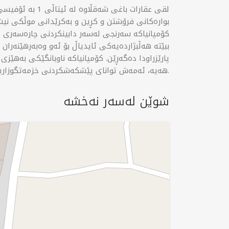
لقی عقارات باغی 
بوارەکانی فرۆشتن و کڕین و بەکرێدانی موڵکی نیش
کۆمپانیاکە سەرنجی لەسەر دابینکردنی چارەسەری خا
ببێتە هەڵبژاردەیەکی ئایدیاڵ بۆ ئەو وەبەرهێنەران
پارێزراودا دەگەڕێن. کۆمپانیاکە ناوبانگێکی بەهێزی
هەیە، ئەمەش توانای پێشکەشکردنی خزمەتگوزارییە بەرزەکانی لە چەندین بازاڕدا بەرز دەکاتەوە.
شوێن لەسەر نەخشە