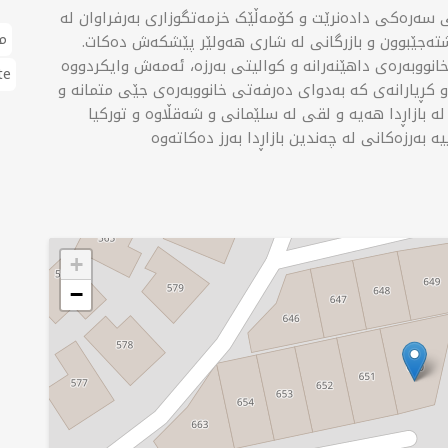
شەقڵاوە لە ئیتاڵی 1 بە ئۆفیسی سەرەکی دادەنرێت و کۆمەڵێک خزمەتگوزاری بەرفراوان لە
م
تەجێبوون و بازرگانی لە شاری هەولێر پێشکەش دەکات.
نووبەرەی داهێنەرانە و کوالیتی بەرزە، ئەمەش وایکردووە
te
 و کڕیارانەی کە بەدوای دەرفەتی خانووبەرەی جێی متمانە و
 لە بازاڕدا هەیە و لقی لە سلێمانی و شەقڵاوە و تورکیا
+
−