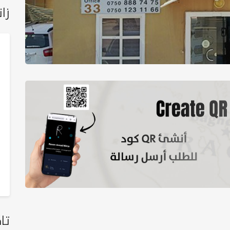
زان
تا