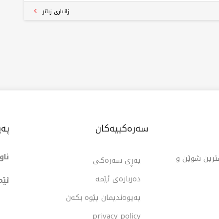
شتن و کرێ و بەکرێدانی موڵک لە سەرجەم پڕۆژەکانی
زانیاری زیاتر
ێر.
سەرەکییەکان
پەی
ناو
شترین شوێن و
پەڕی سەرەکی
دەربارەی ئێمە
ئێم
پەیوەندیمان پێوە بکەن
privacy policy