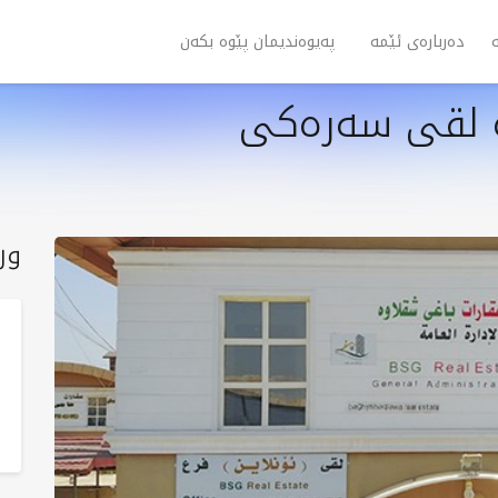
دەربارەی ئێمە
پەیوەندیمان پێوە بکەن
ە لقی سەرەکی
ور