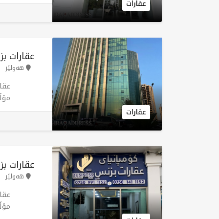
بەک
عقارات
ستا
لە 
هەم
کڕی
عقارات بز
گرن
هەولێر
هەڵ
بەدو
عقا
مۆڵ
عقارات
فرۆ
هەول
عقارات ب
هەولێر
عقا
مۆڵ