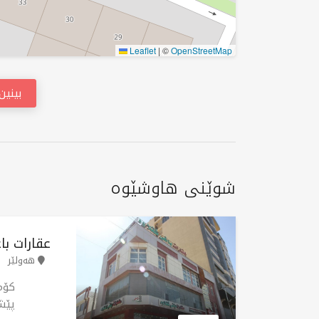
Leaflet
|
©
OpenStreetMap
بینی
شوێنی هاوشێوە
عقارات ب
هەولێر
کۆم
پێش