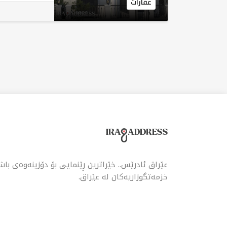
عقارات
کۆم
بۆ 
لە 
شەق
هەر
عێراق ئادرێس.. خێراترین ڕێنمایی بۆ دۆزینەوەی با
خزمەتگوزاریەکان لە عێراق.