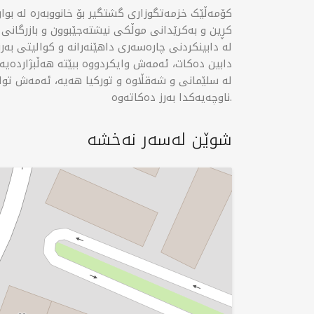
کڕین و بەکرێدانی موڵکی نیشتەجێبوون و بازرگان
لە دابینکردنی چارەسەری داهێنەرانە و کوالیتی بەرز
دابین دەکات، ئەمەش وایکردووە ببێتە هەڵبژاردەیە
لە سلێمانی و شەقڵاوە و تورکیا هەیە، ئەمەش توا
ناوچەیەکدا بەرز دەکاتەوە.
شوێن لەسەر نەخشە