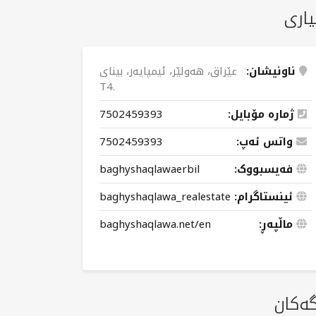
یاری
ناونیشان:
عێراق، هەولێر، ئیمپایەر، بینای
T4.
ژمارە مۆبایل:
7502459393
واتس ئەپ:
7502459393
فەیسبووک:
baghyshaqlawaerbil
ئینستاگرام:
baghyshaqlawa_realestate
ماڵپەڕ:
baghyshaqlawa.net/en
گەکان