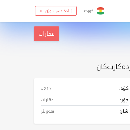
کوردی
زیادکردنی شوێن
عقارات
دەکاریەکان
کۆد:
#217
جۆر:
عقارات
شار:
هەولێر