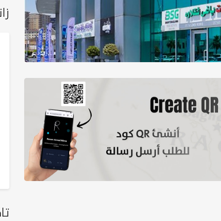
زان
تا