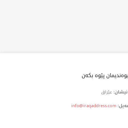
وەندیمان پێوە بکەن
نیشان:
عێراق
ەیل:
info@iraqaddress.com