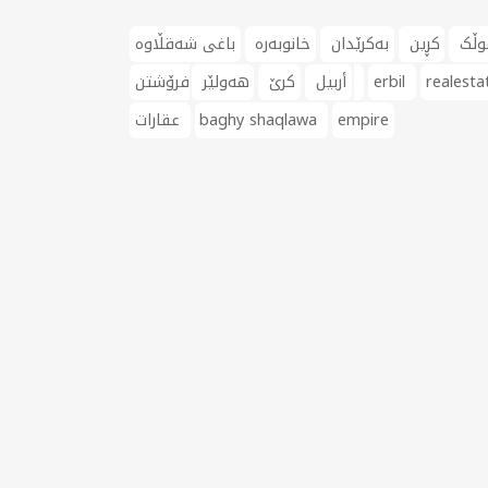
وڵک
کڕین
بەکرێدان
خانوبەرە
باغی شەقڵاوە
realesta
erbil
فرۆشتن
أربيل
کرێ
هەولێر
empire
baghy shaqlawa
عقارات