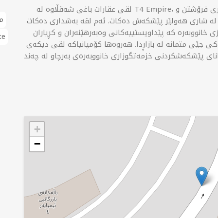
لقی عقارات باغی شەقڵاوە لە T4 Empire، کۆمەڵێک خزمەتگوزاری گشتگیر بۆ خانووبەرە لە بواری فرۆشتن و
م
ی لە شاری هەولێر پێشکەش دەکات. ئەم لقە بەشداری دەکات
ی خانووبەرە کە پێداویستییەکانی وەبەرهێنەران و کڕیاران
te
کی جێی متمانە لە بازاڕدا. هەروەها کۆمپانیاکە لقی دیکەی
نای پێشکەشکردنی خزمەتگوزاری خانووبەرەی بەرچاو لە چەند
+
−