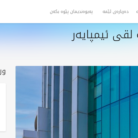
دەربارەی ئێمە
پەیوەندیمان پێوە بکەن
لقی ئیمپایەر
ور