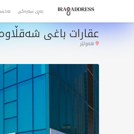
پەڕی سەرەکی
نەخشە
عقارات باغی شەقڵاوە 
هەولێر