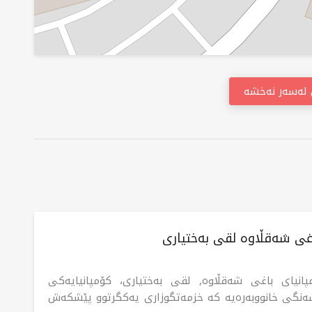
ن لەسەر نەخشە
اغی شەقڵاوە لقی بەختیاری
پانیای باغی شەقڵاوە, لقی بەختیاری، کۆمپانیایەکی
ەنگی خانووبەرەیە کە خزمەتگوزاری یەکگرتوو پێشکەش