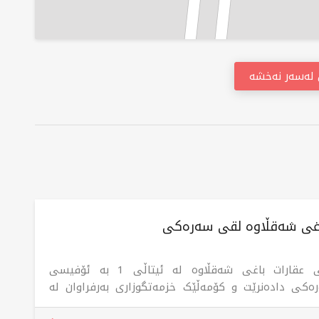
ن لەسەر نەخشە
اغی شەقڵاوە لقی سەرەکی
لقی عقارات باغی شەقڵاوە لە ئیتاڵی 1 بە ئۆفیسی
ەکی دادەنرێت و کۆمەڵێک خزمەتگوزاری بەرفراوان لە
رەکانی فرۆشتن و کڕین و بەکرێدانی موڵکی نیشتەجێبوون