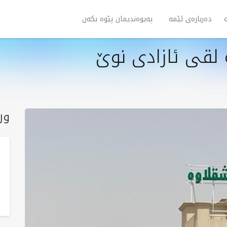
دەربارەی ئێمە
پەیوەندیمان پێوە بکەن
لقی ئازادی نوێ
ور