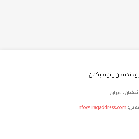
وەندیمان پێوە بکەن
نیشان:
عێراق
ەیل:
info@iraqaddress.com