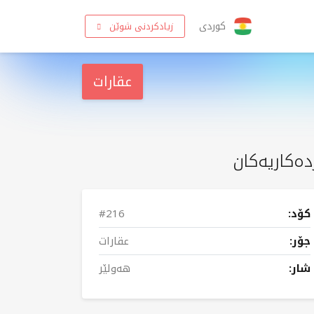
کوردی
زیادکردنی شوێن
عقارات
دەکاریەکان
کۆد:
#216
جۆر:
عقارات
شار:
هەولێر