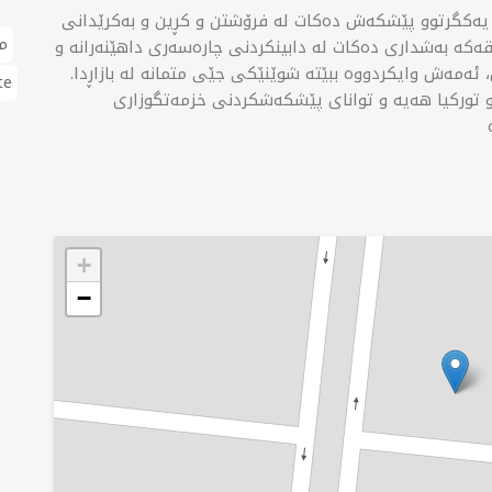
ی یەکگرتوو پێشکەش دەکات لە فرۆشتن و کڕین و بەکرێدانی
م
قەکە بەشداری دەکات لە دابینکردنی چارەسەری داهێنەرانە و
ن، ئەمەش وایکردووە ببێتە شوێنێکی جێی متمانە لە بازاڕدا.
te
 تورکیا هەیە و توانای پێشکەشکردنی خزمەتگوزاری
+
−