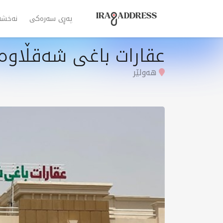
پەڕی سەرەکی
نەخشە
عقارات باغی شەقڵاوە 
هەولێر