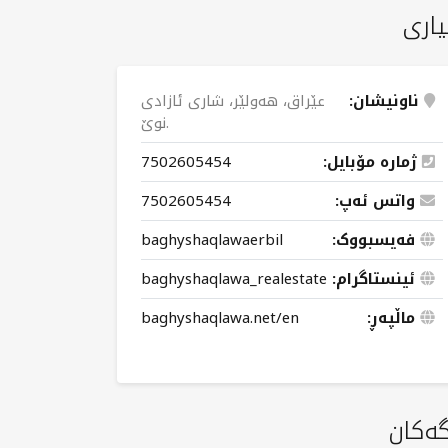
یاری
ناونیشان:
عێراق، هەولێر، شاری ئازادی
نوێ.
ژمارە مۆبایل:
7502605454
واتس ئەپ:
7502605454
فەیسبووک:
baghyshaqlawaerbil
ئینستاگرام:
baghyshaqlawa_realestate
ماڵپەڕ:
baghyshaqlawa.net/en
گەکان