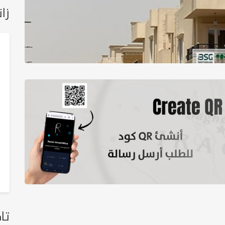
زان
تا