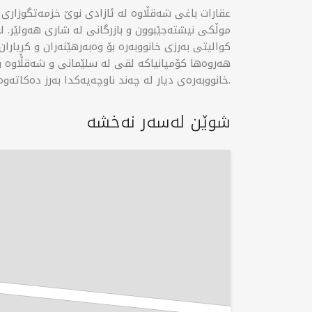
عقارات باغی شەقڵاوە لە ئازادی نوێ خزمەتگوزار
موڵکی نیشتەجێبوون و بازرگانی لە شاری هەولێر. ل
کوالیتی بەرزی خانووبەرە بۆ وەبەرهێنەران و کڕیارا
هەروەها کۆمپانیاکە لقی لە سلێمانی و شەقڵاوە و
خانووبەرەی دیار لە چەند ناوچەیەکدا بەرز دەکاتەوە.
شوێن لەسەر نەخشە