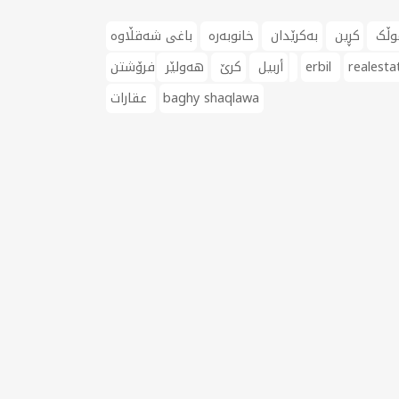
وڵک
کڕین
بەکرێدان
خانوبەرە
باغی شەقڵاوە
realesta
erbil
فرۆشتن
أربيل
کرێ
هەولێر
baghy shaqlawa
عقارات