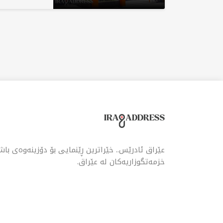
کۆم
چار
پێد
شەف
وای
عێراق ئادرێس.. خێراترین ڕێنمایی بۆ دۆزینەوەی با
خزمەتگوزاریەکان لە عێراق.