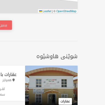
Leaflet
|
©
OpenStreetMap
بینی
شوێنی هاوشێوە
عقارات ب
هەولێر
سەر
بوا
عقارات