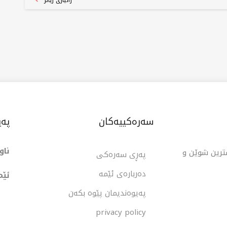
زانیاری زیاتر
پانیاکە بە لقەکانی لە شاری سلێمانی، شەقڵاوەی تورکیا،
ەسەری داهێنەرانە بۆ فرۆشتنی خانووبەرە دابین دەکات کە
اویستی موکلەکانی دابین دەکات، لەگەڵ گرنگیدان بە
افیەت و پیشەیی لە هەموو مامەڵەکاندا، ئەمەش
کردووە ببێتە هەڵبژاردەیەکی ئایدیاڵ.
سەرەکییەکان
پەی
ناو
شترین شوێن و
پەڕی سەرەکی
دەربارەی ئێمە
ئێم
پەیوەندیمان پێوە بکەن
privacy policy