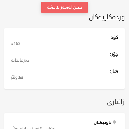
بینین لەسەر نەخشە
وردەکاریەکان
کۆد:
#163
جۆر:
دەرمانخانە
شار:
هەولێر
زانیاری
ناونیشان:
عێراق، هەولێر، تابلۆ مۆڵ.