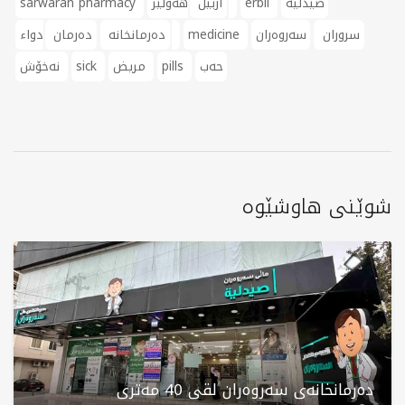
صيدلية
erbil
هەولێر
أربيل
sarwaran pharmacy
سروران
سەروەران
medicine
دواء
دەرمانخانە
دەرمان
حەب
pills
مريض
sick
نەخۆش
شوێنی هاوشێوە
دەرمانخانەی سەروەران لقی 40 مەتری