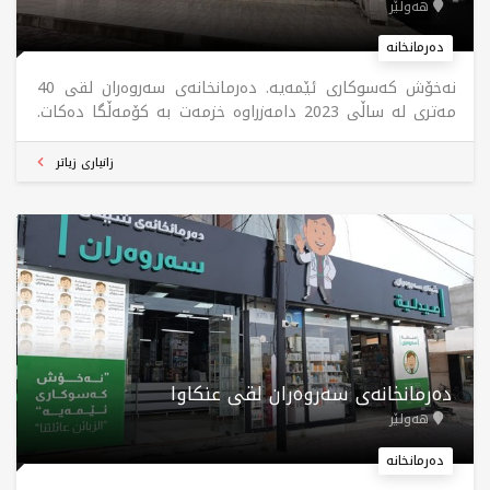
هەولێر
دەرمانخانە
نەخۆش کەسوکاری ئێمەیە. دەرمانخانەی سەروەران لقی 40
مەتری لە ساڵی 2023 دامەزراوە خزمەت بە کۆمەڵگا دەکات.
دەرمانی جۆراوجۆر بە کوالێتی بەرز لەلایەن ستافی
پیشەگەرەوە دابین دەکات. 24 کاتژمێر گەیاندیان هەیە. ٢٤
زانیاری زیاتر
کاتژمێر کراوەیە بەدرێژایی هەفتە.
دەرمانخانەی سەروەران لقی عنكاوا
هەولێر
دەرمانخانە