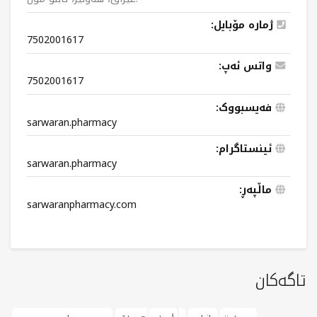
ژمارە مۆبایل:
7502001617
واتس ئەپ:
7502001617
فەیسبووک:
sarwaran.pharmacy
ئینستاگرام:
sarwaran.pharmacy
ماڵپەڕ:
sarwaranpharmacy.com
تاگەکان