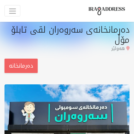
دەرمانخانەی سەروەران لقی تابلۆ
مۆڵ
هەولێر
دەرمانخانە