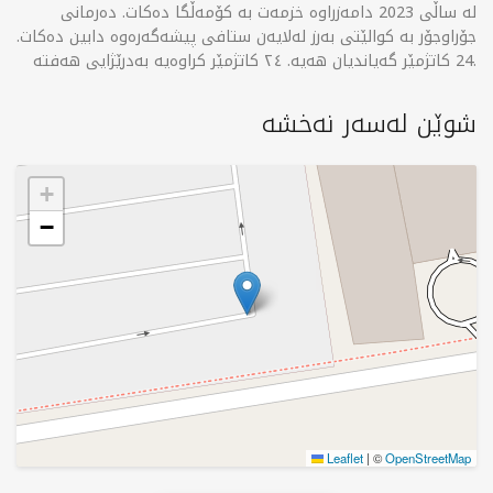
لە ساڵی 2023 دامەزراوە خزمەت بە کۆمەڵگا دەکات. دەرمانی
جۆراوجۆر بە کوالێتی بەرز لەلایەن ستافی پیشەگەرەوە دابین دەکات.
24 کاتژمێر گەیاندیان هەیە. ٢٤ کاتژمێر کراوەیە بەدرێژایی هەفتە.
شوێن لەسەر نەخشە
+
−
Leaflet
|
©
OpenStreetMap