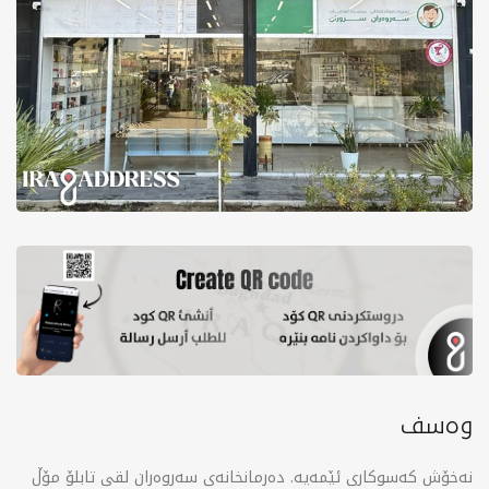
وەسف
نەخۆش کەسوکاری ئێمەیە. دەرمانخانەی سەروەران لقی تابلۆ مۆڵ