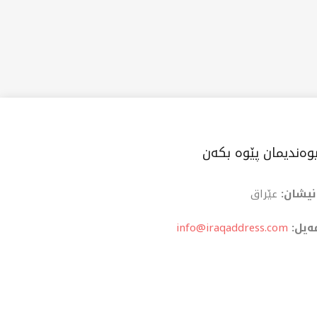
وەندیمان پێوە بکەن
نیشان:
عێراق
ەیل:
info@iraqaddress.com