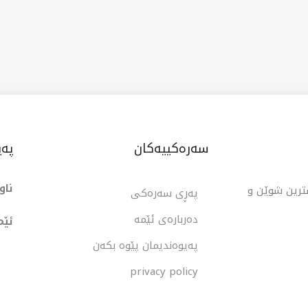
سەرەکییەکان
پەی
ناو
شترین شوێن و
پەڕی سەرەکی
دەربارەی ئێمە
ئێم
پەیوەندیمان پێوە بکەن
privacy policy