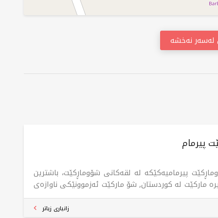
ن لەسەر نەخشە
ت پیرمام
ماڕکێت پیرمامیەکێکە لە لقەکانی شۆوماڕکێت، باشترین
یرە مارکێت لە کوردستان, شۆ مارکێت ئەزموونێکی ناوازەی
ن پێشکەش دەکات، دابینکردنی بەرزترین کوالێتی بەرهەم،
موونێکی کڕینی ناوازە بەبێ هیچ کێشەیەک لە
زانیاری زیاتر