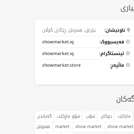
یاری
ناونیشان:
عێراق، هەولێر, ڕێگای گوڵان
فەیسبووک:
showmarket.iq
ئینستاگرام:
showmarket.iq
ماڵپەڕ:
showmarket.store
گەکان
مارکێت
دوکان
شۆپ
شۆو ماڕکێت
گەیاندن
show market
show market
market
هەولێر