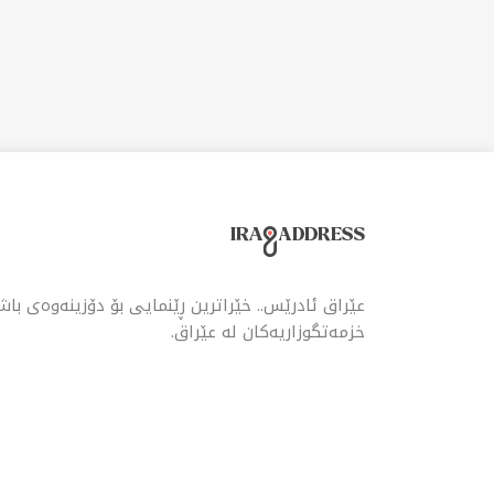
عێراق ئادرێس.. خێراترین ڕێنمایی بۆ دۆزینەوەی با
خزمەتگوزاریەکان لە عێراق.