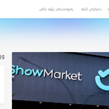
دەربارەی ئێمە
پەیوەندیمان پێوە بکەن
ور