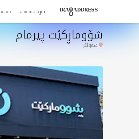
پەڕی سەرەکی
نەخشە
شۆوماڕکێت پیرمام
هەولێر