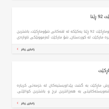
وودەیی ماڵەکەتدا، و هیچ پارەیەکی گەیاندن پێویست
ات! لە شۆو مارکێت هەموو پێداوویستییەکانت بە دەست
ە.
ڕێنا
شۆوماڕکێت 92 ڕێنا یەکێکە لە لقەکانی شۆوماڕکێت، باشترین
یرە مارکێت لە کوردستان, شۆ مارکێت ئەزموونێکی ناوازەی
ن پێشکەش دەکات، دابینکردنی بەرزترین کوالێتی بەرهەم،
موونێکی کڕینی ناوازە بەبێ هیچ کێشەیەک لە
زانیاری زیاتر
وودەیی ماڵەکەتدا، و هیچ پارەیەکی گەیاندن پێویست
ات! لە شۆو مارکێت هەموو پێداوویستییەکانت بە دەست
ە.
ڕکێت
ش ماڕکێت بە گشت پێداویستیەکان لە خزمەتی کریارە
ەویستەکانیتی بە هەرزانترین نرخ و باشترین کوالێتی.
ترین جۆری میوەکان لە شۆڕش مارکێت بەردەستن.
زانیاری زیاتر