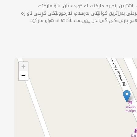
اشترین زنجیرە مارکێت لە کوردستان, شۆ مارکێت
نی بەرزترین کوالێتی بەرهەم، ئەزموونێکی کڕینی ناوازە
چ پارەیەکی گەیاندن پێویست ناکات! لە شۆو مارکێت
+
−