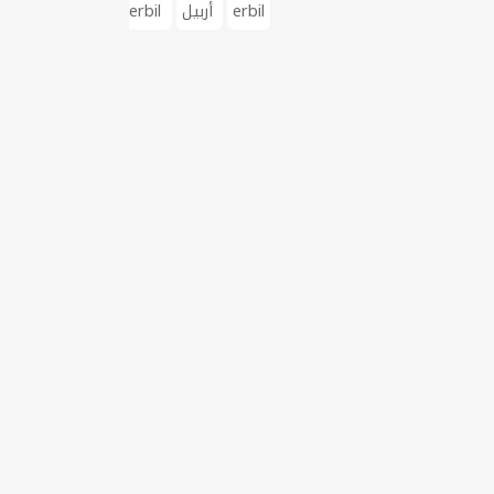
erbil
أربيل
erbil