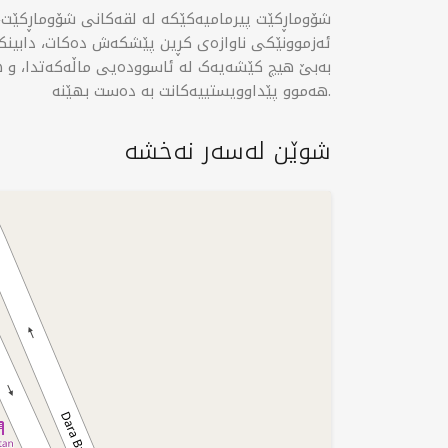
شۆوماڕکێت پیرمامیەکێکە لە لقەکانی شۆوماڕکێت، ب
ئەزموونێکی ناوازەی کڕین پێشکەش دەکات، دابینکرد
بەبێ هیچ کێشەیەک لە ئاسوودەیی ماڵەکەتدا، و هی
هەموو پێداوویستییەکانت بە دەست بهێنە.
شوێن لەسەر نەخشە