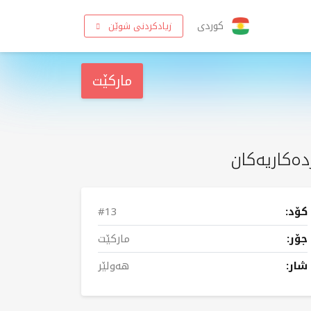
کوردی
زیادکردنی شوێن
مارکێت
دەکاریەکان
کۆد:
#13
جۆر:
مارکێت
شار:
هەولێر