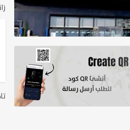
زان
تا