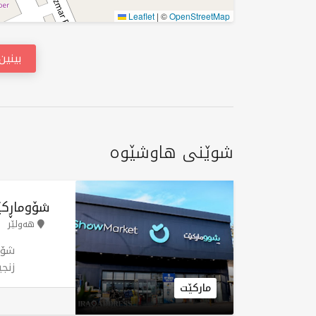
Leaflet
|
©
OpenStreetMap
بینی
شوێنی هاوشێوە
شۆوماڕکێ
هەولێر
شۆو
زنج
کڕی
مارکێت
ئەز