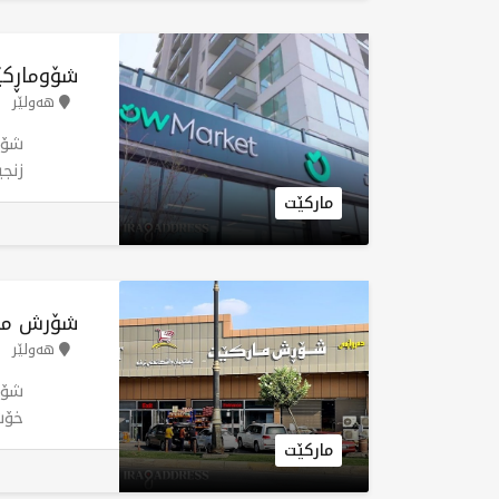
ئاس
ناک
بهێن
شۆوماڕکێت 92 
هەولێر
زنج
کڕی
مارکێت
ئەز
ئاس
ناک
بهێن
شۆرش ما
هەولێر
شۆر
خۆش
باش
مارکێت