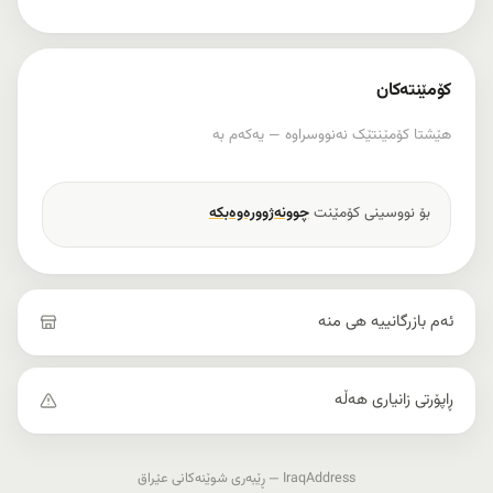
کۆمێنتەکان
هێشتا کۆمێنتێک نەنووسراوە — یەکەم بە
بۆ نووسینی کۆمێنت
چوونەژوورەوەبکە
ئەم بازرگانییە هی منە
ڕاپۆرتی زانیاری هەڵە
IraqAddress — ڕێبەری شوێنەکانی عێراق