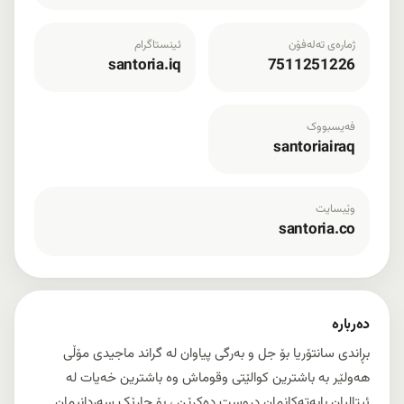
ژمارەی تەلەفۆن
ئینستاگرام
santoria.iq
7511251226
فەیسبووک
santoriairaq
وێبسایت
santoria.co
دەربارە
بڕاندی سانتۆریا بۆ جل و بەرگی پیاوان لە گراند ماجیدی مۆڵی
هەولێر بە باشترین کوالێتی وقوماش وە باشترین خەیات لە
ئیتالیان بابەتەکانمان دروست دەکرێن ، بۆ جارێک سەردانیمان