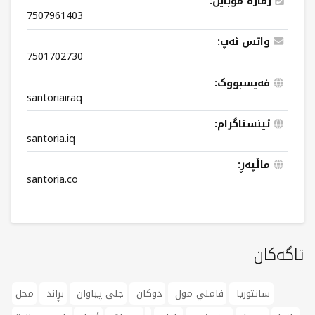
ژمارە مۆبایل:
7507961403
واتس ئەپ:
7501702730
فەیسبووک:
santoriairaq
ئینستاگرام:
santoria.iq
ماڵپەڕ:
santoria.co
تاگەکان
سانتوریا
فاملي مول
دوکان
جلی پیاوان
بڕاند
محل