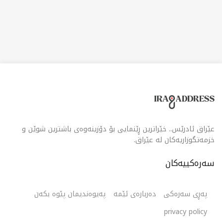
عێراق ئادرێس.. خێراترین ڕێنمایی بۆ دۆزینەوەی باشترین شوێن و
خزمەتگوزاریەکان لە عێراق.
سەرەکییەکان
پەڕی سەرەکی
دەربارەی ئێمە
پەیوەندیمان پێوە بکەن
privacy policy