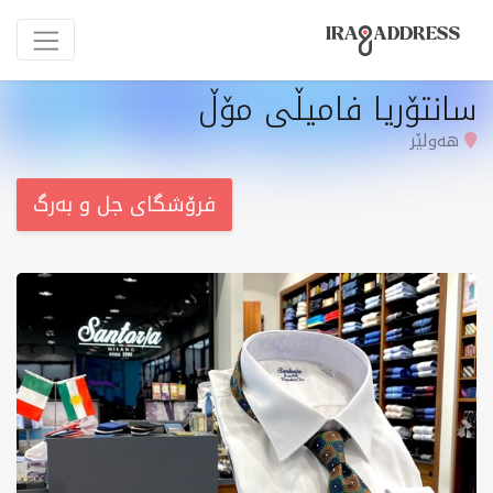
سانتۆریا فامیڵی مۆڵ
هەولێر
فرۆشگای جل و بەرگ