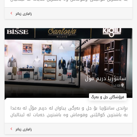
بابەتەکانمان دروست دەکرێن ، بۆ جارێک سەردانیمان بکەن
پەشیمان نابەوە ، سانتۆریا کەشخەی و جوانی
زانیاری زیاتر
سانتۆریا دریم مۆڵ
بەغدا
فرۆشگای جل و بەرگ
بڕاندی سانتۆریا بۆ جل و بەرگی پیاوان لە دریم مۆڵ لە بەغدا
بە باشترین کوالێتی وقوماش وە باشترین خەیات لە ئیتالیان
بابەتەکانمان دروست دەکرێن ، بۆ جارێک سەردانیمان بکەن
پەشیمان نابەوە ، سانتۆریا کەشخەی و جوانی
زانیاری زیاتر