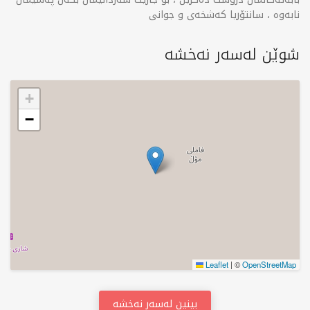
نابەوە ، سانتۆریا کەشخەی و جوانی
شوێن لەسەر نەخشە
+
−
Leaflet
|
©
OpenStreetMap
بینین لەسەر نەخشە