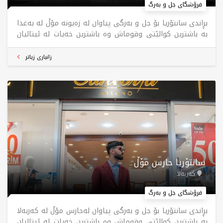
فرۆشگای جل و بەرگ
بڕاندی سانتۆریا بۆ جل و بەرگی پیاوان لە زەیونە مۆڵ لە بەغدا
بە باشترین کوالێتی وقوماش وە باشترین خەیات لە ئیتالیان
بابەتەکانمان دروست دەکرێن ، بۆ جارێک سەردانیمان بکەن
پەشیمان نابەوە ، سانتۆریا کەشخەی و جوانی
زانیاری زیاتر
سانتۆریا حارس مۆڵ
کەربەلا
فرۆشگای جل و بەرگ
بڕاندی سانتۆریا بۆ جل و بەرگی پیاوان لەحارس مۆڵ لە کەربەلا
بە باشترین کوالێتی وقوماش وە باشترین خەیات لە ئیتالیان