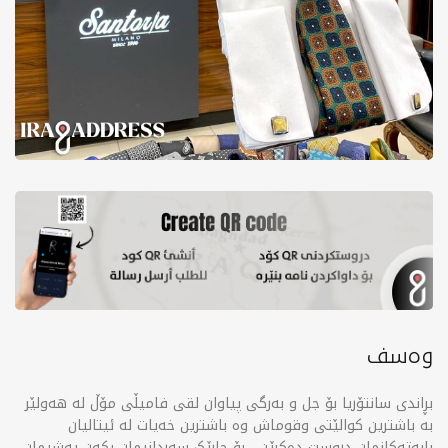
وەسف
بڕاندی سانتۆریا بۆ جل و بەرگی پیاوان لقی فامیڵی مۆڵ لە هەولێر
بە باشترین کوالێتی وقوماش وە باشترین خەیات لە ئیتالیان
بابەتەکانمان دروست دەکرێن ، بۆ جارێک سەردانیمان بکەن پەشیمان