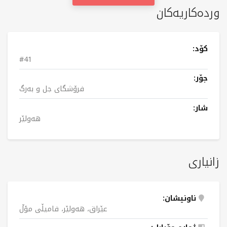
وردەکاریەکان
کۆد:
#41
جۆر:
فرۆشگای جل و بەرگ
شار:
هەولێر
زانیاری
ناونیشان:
عێراق، هەولێر، فامیڵی مۆڵ