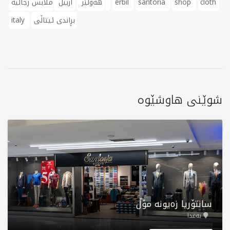
cloth
shop
santoria
erbil
ملابس رجالية
هەولێر
أربيل
بڕاندی ئیتاڵی
italy
شوێنی هاوشێوە
سانتۆریا زەیونە مۆڵ
بەغدا