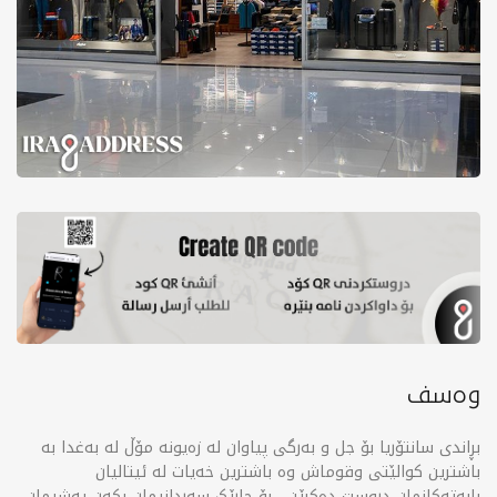
وەسف
بڕاندی سانتۆریا بۆ جل و بەرگی پیاوان لە زەیونە مۆڵ لە بەغدا بە
باشترین کوالێتی وقوماش وە باشترین خەیات لە ئیتالیان
بابەتەکانمان دروست دەکرێن ، بۆ جارێک سەردانیمان بکەن پەشیمان