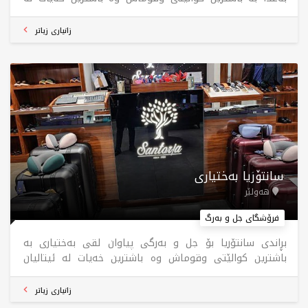
ئیتالیان بابەتەکانمان دروست دەکرێن ، بۆ جارێک سەردانیمان
بکەن پەشیمان نابەوە ، سانتۆریا کەشخەی و جوانی
زانیاری زیاتر
سانتۆریا بەختیاری
هەولێر
فرۆشگای جل و بەرگ
بڕاندی سانتۆریا بۆ جل و بەرگی پیاوان لقی بەختیاری بە
باشترین کوالێتی وقوماش وە باشترین خەیات لە ئیتالیان
بابەتەکانمان دروست دەکرێن ، بۆ جارێک سەردانیمان بکەن
پەشیمان نابەوە ، سانتۆریا کەشخەی و جوانی
زانیاری زیاتر