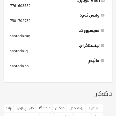
ژمارە مۆبایل:
7761603582
واتس ئەپ:
7501702730
فەیسبووک:
santoriairaq
ئینستاگرام:
santoria.iq
ماڵپەڕ:
santoria.co
تاگەکان
سانتوریا
زیونة مول
دوکان
فرۆشگا
جلی پیاوان
بڕاند