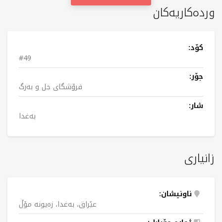
وردەکاریەکان
کۆد:
#49
جۆر:
فرۆشگای جل و بەرگ
شار:
بەغدا
زانیاری
ناونیشان:
عێراق، بەغدا، زەیونە مۆڵ