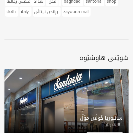
shop
santoria
baghdad
ملابس رجالية
محل
بغداد
zayoona mall
بڕاندی ئیتاڵی
italy
cloth
شوێنی هاوشێوە
سانتۆریا گوڵان مۆڵ
هەولێر