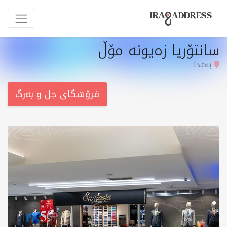
سانتۆریا زەیونە مۆڵ
بەغدا
فرۆشگای جل و بەرگ