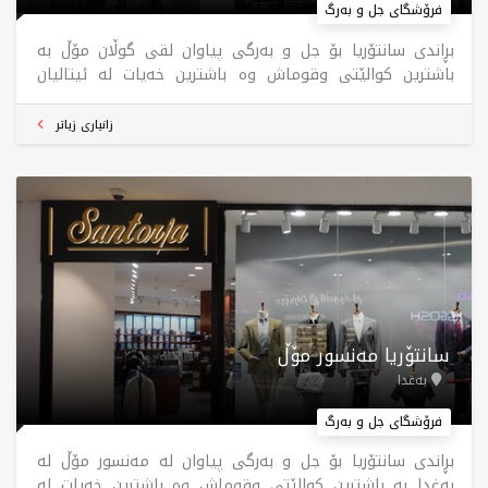
فرۆشگای جل و بەرگ
بڕاندی سانتۆریا بۆ جل و بەرگی پیاوان لقی گوڵان مۆڵ بە
باشترین کوالێتی وقوماش وە باشترین خەیات لە ئیتالیان
بابەتەکانمان دروست دەکرێن ، بۆ جارێک سەردانیمان بکەن
پەشیمان نابەوە ، سانتۆریا کەشخەی و جوانی
زانیاری زیاتر
سانتۆریا مەنسور مۆڵ
بەغدا
فرۆشگای جل و بەرگ
بڕاندی سانتۆریا بۆ جل و بەرگی پیاوان لە مەنسور مۆڵ لە
بەغدا بە باشترین کوالێتی وقوماش وە باشترین خەیات لە