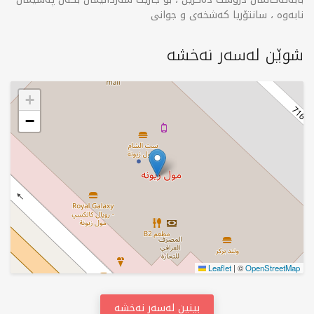
نابەوە ، سانتۆریا کەشخەی و جوانی
شوێن لەسەر نەخشە
+
−
Leaflet
|
©
OpenStreetMap
بینین لەسەر نەخشە