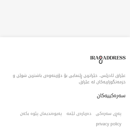
عێراق ئادرێس.. خێراترین ڕێنمایی بۆ دۆزینەوەی باشترین شوێن و
خزمەتگوزاریەکان لە عێراق.
سەرەکییەکان
پەڕی سەرەکی
دەربارەی ئێمە
پەیوەندیمان پێوە بکەن
privacy policy