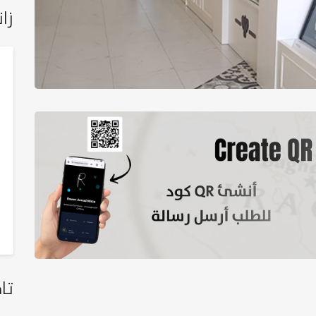
زان
تا