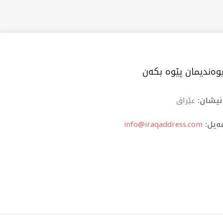
وەندیمان پێوە بکەن
نیشان:
عێراق
ەیل:
info@iraqaddress.com