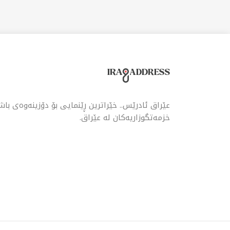
عێراق ئادرێس.. خێراترین ڕێنمایی بۆ دۆزینەوەی با
خزمەتگوزاریەکان لە عێراق.