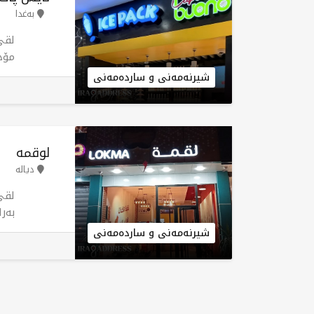
بەغدا
لقی
مۆد
دەک
شیرنەمەنی و ساردەمەنی
شوێ
دەی
ئای
جگە
لوقمە
شوێ
دیالە
کات
لقی
بەر
شیرنەمەنی و ساردەمەنی
فست