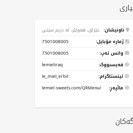
یاری
ناونیشان:
عێراق، هەولێر، لە دریم سیتی.
ژمارە مۆبایل:
7501008005
واتس ئەپ:
7501008005
فەیسبووک:
lemieliraq
ئینستاگرام:
le_miel_erbil
ماڵپەڕ:
lemiel-sweets.com/QRMenu/
گەکان