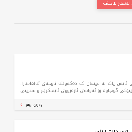
ن لەسەر نەخشە
 ئایس پاک لە میسان کە دەکەوێتە ناوچەی ئەلعامەرا،
نێکی گونجاوە بۆ ئەوانەی ئارەزووی ئایسکرێم و شیرینی
ەن. لقەکە چەندین تامی ئایسکرێمی جیاواز پێشکەش
ات، جگە لە کرێپ و وافلی بە تام. تایبەتمەندی لقەکە بە
زانیاری زیاتر
وهەوای ئاسوودە و سەردەمیانە، وایکردووە شوێنێکی
جاو بێت بۆ پشوودان و چێژوەرگرتن لە کاتێکی خۆش
ەڵ خێزان و هاوڕێیان.
 لقی دریم ستی