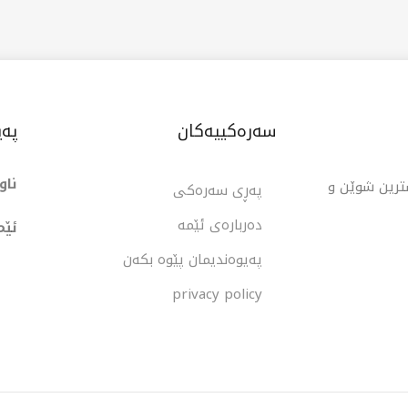
سەرەکییەکان
پەی
ناو
شترین شوێن و
پەڕی سەرەکی
دەربارەی ئێمە
ئێم
پەیوەندیمان پێوە بکەن
privacy policy