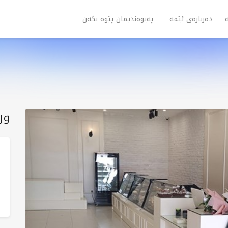
دەربارەی ئێمە
پەیوەندیمان پێوە بکەن
ور