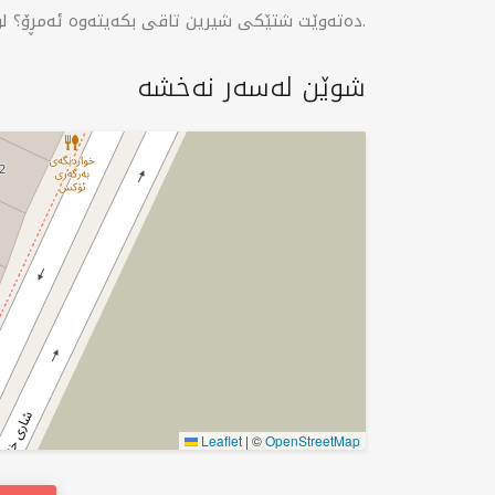
دەتەوێت شتێكی شیرین تاقی بكەیتەوە ئەمڕۆ؟ لومییل شوێنی گوناجاوە بۆ خۆشترین خواردنەوەو شیرینی.
شوێن لەسەر نەخشە
Leaflet
|
©
OpenStreetMap