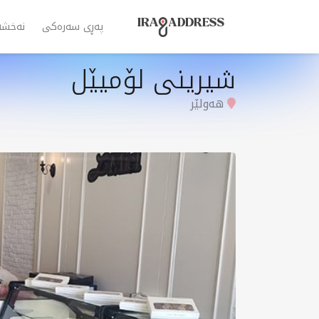
پەڕی سەرەکی
نەخشە
شیرینی لۆمیێل
هەولێر