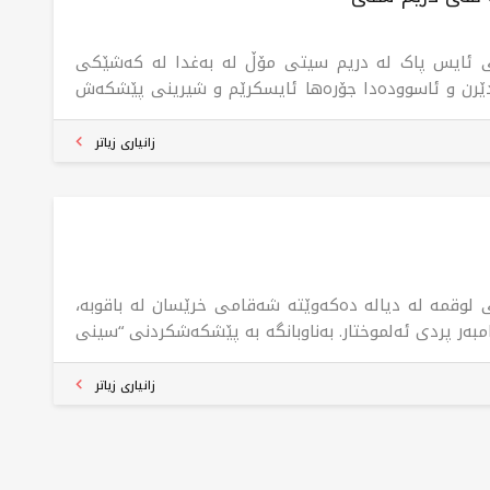
 ئایس پاک لە دریم سیتی مۆڵ لە بەغدا لە کەشێکی
ێرن و ئاسوودەدا جۆرەها ئایسکرێم و شیرینی پێشکەش
ات. دەکەوێتە یەکێک لە گەورەترین مۆڵەکانی بەغدا،
نێکی زۆر باشە بۆ ئەو سەردانکەرانەی کە بازاڕ دەکەن یان
زانیاری زیاتر
انەوێت چێژ لە ئایسکرێم وەربگرن. لقەکە چەندین تامی
سکرێمی تێدایە، لەوانەش بژاردەی تەقلیدی و مۆدێرن،
 لە کۆمەڵێک خواردنەوە سارد و شەربەتی تازەگەری.
نەکە گونجاوە بۆ خێزان و هاوڕێیان بۆ چێژوەرگرتن لە
ێکی خۆش لە کەشێکی مۆدێرن و ئاسوودەدا.
 لوقمە لە دیالە دەکەوێتە شەقامی خرێسان لە باقوبە،
امبەر پردی ئەلموختار. بەناوبانگە بە پێشکەشکردنی “سینی
شازادەکان” کە 25 لوقمی جۆراوجۆری تێدایە بە 15 هەزار
دینار، هەروەها “سینی پاشاکان” کە 40 لوقمی جۆراوجۆری
زانیاری زیاتر
تێدایە بە 23 هەزار دینار. پڕکردنەوەکان بریتین لە کەرەی
ق و کاستر.