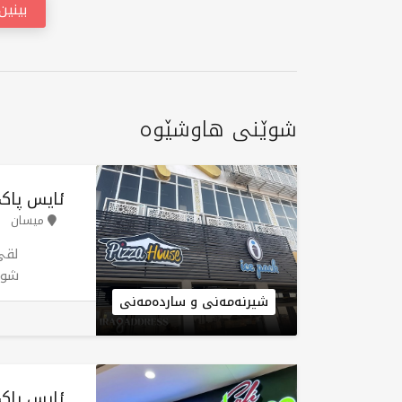
بینی
شوێنی هاوشێوە
ئایس پاک
میسان
لقی
شوێ
دەک
شیرنەمەنی و ساردەمەنی
دەک
کەش
گون
لەگ
ئایس پاک