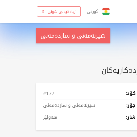
کوردی
زیادکردنی شوێن
شیرنەمەنی و ساردەمەنی
دەکاریەکان
کۆد:
#177
جۆر:
شیرنەمەنی و ساردەمەنی
شار:
هەولێر