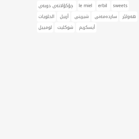
sweets
erbil
le miel
چۆکۆلاتەی دوبەی
هەولێر
ساردەمەنی
شیرینی
أربیل
الحلويات
أيسكريم
شوكليت
لوميیل