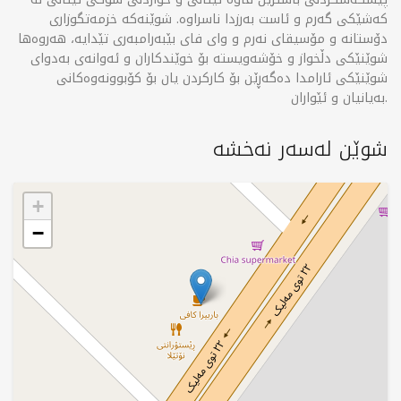
کەشێکی گەرم و ئاست بەرزدا ناسراوە. شوێنەکە خزمەتگوزاری
دۆستانە و مۆسیقای نەرم و وای فای بێبەرامبەری تێدایە، هەروەها
شوێنێکی دڵخواز و خۆشەویستە بۆ خوێندکاران و ئەوانەی بەدوای
شوێنێکی ئارامدا دەگەڕێن بۆ کارکردن یان بۆ کۆبوونەوەکانی
بەیانیان و ئێواران.
شوێن لەسەر نەخشە
+
−