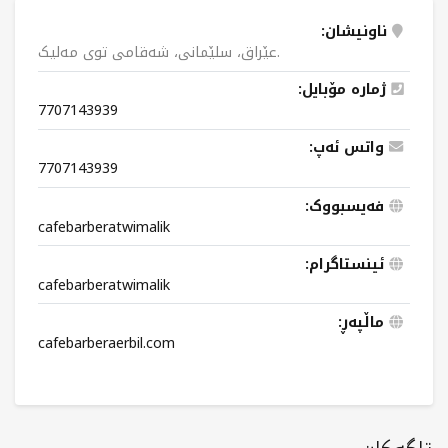
ناونیشان:
عێراق، سلێمانی، شەقامی توی مەلیک.
ژمارە مۆبایل:
7707143939
واتس ئەپ:
7707143939
فەیسبووک:
cafebarberatwimalik
ئینستاگرام:
cafebarberatwimalik
ماڵپەڕ:
cafebarberaerbil.com