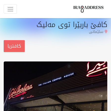
کافێ باربێرا توی مەلیک
سلێمانی
کافتریا