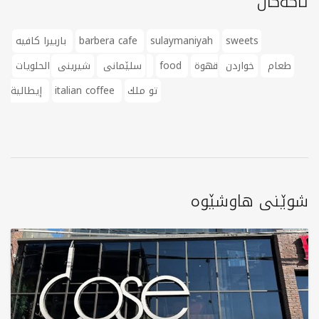
تاگەکان
sweets
sulaymaniyah
barbera cafe
باربيرا كافيه
طعام
خواردن
قهوة
food
الحلويات
سلێمانی
شیرینی
تو ملك
italian coffee
إيطالية
شوێنی هاوشێوە