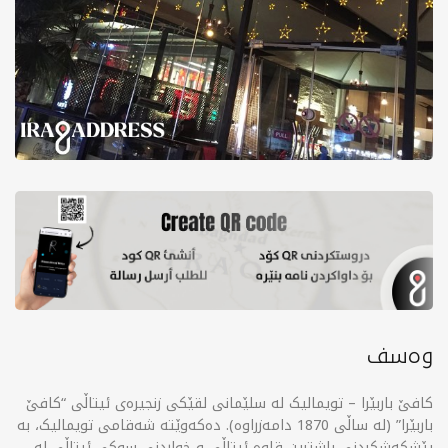
وەسف
کافێ باربێرا – تویمالیک لە سلێمانی لقێکی زنجیرەی ئیتاڵی “کافێ
باربێرا” (لە ساڵی 1870 دامەزراوە). دەکەوێتە شەقامی تویمالیک، بە
پێشکەشکردنی باشترین قاوە ئیتاڵی و خواردنی سوکی ئیتاڵی لە