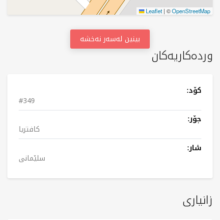
Leaflet
|
©
OpenStreetMap
بینین لەسەر نەخشە
وردەکاریەکان
کۆد:
#349
جۆر:
کافتریا
شار:
سلێمانی
زانیاری